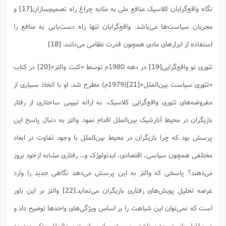
س
م
ع
ف
ق
م
(
نگاه واقع‌گرایان کلاسیک منافع ملی به مثابه چراغ راه تصمیم‌سازان
[17]
و
ه
ع
ع
ش
ز
م
ر
ش
پ
ا
ا
ا
ق
ح
ف
ت
مجریان سیاست‌ها می‌باشد. واقع‌گرایان تنها راه دست‌یابی به منافع را
گ
ع
ق
د
پ
ف
خ
(
ذ
ب
ت
ا
ش
م
استفاده از ابزارهای مادی همچون قدرت نظامی می‌دانند.
[18]
ح
ع
ش
م
ع
س
2
م
ا
ا
خ
ت
خ
آ
م
ف
ق
ح
تئوری نو واقع‌گرایی
[19]
در دهه 1980م توسط «کنت والتز»
[20]
در کتاب
پ
ص
پ
د
ن
و
(
آ
ه
ع
م
ش
«تئوری سیاست بین‌الملل»
[21]
(1979م) مطرح شد. او با اتخاذ بسیاری از
ت
ت
د
پ
ج
ا
2
ا
ت
ی
مفروضه‌های تئوری واقع‌گرایی کلاسیک، به ارائه تبیینی ساختاری از رفتار
گ
ش
ف
ا
(
ذ
ب
ش
م
بازیگران در محیط آنارشیک بین‌الملل اقدام نمود. والتز به دنبال پاسخ این
ح
م
ا
ا
م
ا
م
ب
ا
ش
و
(
ف
پرسش بود که چرا بازیگران در محیط بین‌الملل با وجود تفاوت در ابعاد
م
ش
ف
ن
م
پ
ع
و
ا
مختلفی همچون سیاسی، اقتصادی، ایدئولوژک و... رفتاری مشابه ازخود بروز
ت
ف
ه
ع
ا
(
ف
ت
می‌دهند؟ پاسخی که والتز به این پرسش می‌دهد نگاهی جدید را وارد
ت
ق
ن
ح
ذ
غ
ش
م
عرصه تحلیل پویش‌های رفتاری بازیگران می‌نماید.
[22]
والتز بر این باور
ب
پ
ت
م
(
د
م
ه
ا
ت
ف
است که نمی‌توان این شباهت را بر اساس ویژگی‌های واحدها توضیح داد و
ح
س
آ
و
ر
ش
ن
ع
ف
ع
م
د
در مقابل بایستی به برداشتی سیستمی از سیاست بین‌الملل متکی بود. به