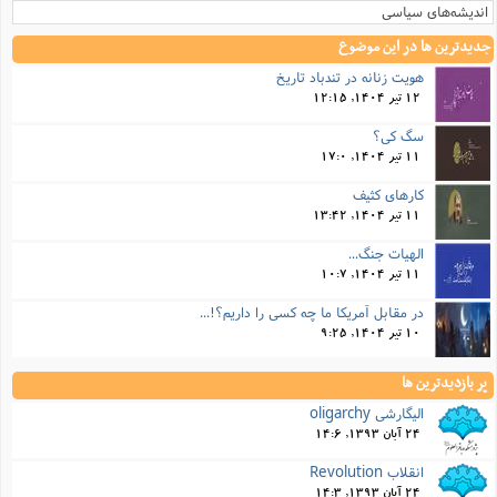
اندیشه‌های سیاسی
جدیدترین ها در این موضوع
هویت زنانه در تندباد تاریخ
12 تیر 1404, 12:15
سگ کی؟
11 تیر 1404, 17:0
کارهای کثیف
11 تیر 1404, 13:42
الهیات جنگ...
11 تیر 1404, 10:7
در مقابل آمریکا ما چه کسی را داریم؟!...
10 تیر 1404, 9:25
پر بازدیدترین ها
الیگارشی oligarchy
24 آبان 1393, 14:6
انقلاب Revolution
24 آبان 1393, 14:3