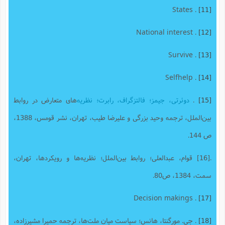
. States
[11]
. National interest
[12]
. Survive
[13]
. Selfhelp
[14]
[15]
.
دوئرتی، جیمز؛ فالتزگراف، رابرت؛ نظریه
‌های متعارض در روابط
بین‌الملل، ترجمه وحید بزرگی و علیرضا طیب، تهران، نشر قومس، 1388،
ص 144.
.[16] قوام، عبدالعلی؛ روابط بین‌الملل؛ نظریه‌ها و رویکردها، تهران،
سمت، 1384، ص80.
. Decision makings
[17]
[18]
. جی. مورگنتا، هانس؛ سیاست میان ملت‌ها، ترجمه حمیرا مشیرزاده،