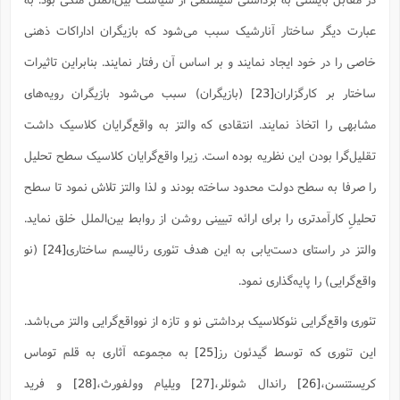
ت
ا
ا
ف
ح
ت
عبارت دیگر ساختار آنارشیک سبب می‌شود که بازیگران اداراکات ذهنی
ت
س
ن
ج
ذ
ق
ش
م
و
خاصی را در خود ایجاد نمایند و بر اساس آن رفتار نمایند. بنابراین تاثیرات
م
م
س
م
ج
(
ا
و
ساختار بر کارگزاران
[23]
(بازیگران) سبب می‌شود بازیگران رویه‌های
ج
ش
ح
چ
م
مشابهی را اتخاذ نمایند. انتقادی که والتز به واقع‌گرایان کلاسیک داشت
ع
س
ف
خ
(
ا
ف
ن
تقلیل‌گرا بودن این نظریه بوده است. زیرا واقع‌گرایان کلاسیک سطح تحلیل
ن
ت
م
ذ
م
ت
را صرفا به سطح دولت محدود ساخته بودند و لذا والتز تلاش نمود تا سطح
م
م
ک
ا
تحلیلِ کارآمدتری را برای ارائه تبیینی روشن از روابط بین‌الملل خلق نماید.
ش
(
ه
ش
پ
والتز در راستای دست‌یابی به این هدف تئوری رئالیسم ساختاری
[24]
(نو
ع
ا
چ
و
ا
و
ع
ش
واقع‌گرایی) را پایه‌گذاری نمود.
پ
(
ف
ذ
ف
ن
تئوری واقع‌گرایی نئوکلاسیک برداشتی نو و تازه از نوواقع‌گرایی والتز می‌باشد.
م
ز
ن
ت
ا
(
م
ت
این تئوری که توسط گیدئون رز
[25]
به مجموعه آثاری به قلم توماس
ح
م
ا
ع
کریستنسن،
[26]
راندال شوئلر،
[27]
ویلیام وولفورث،
[28]
و فرید
(
ع
ش