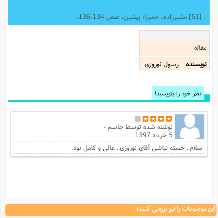
. [51] مشیرزاده، حمیرا؛ پیشین، صص 134-136.
مقاله
نویسنده
رسول نوروزي
نظر خود را بنویسید!
نوشته شده توسط
جاسم -
5 خرداد 1397
سلام.. خسته نباشی آقای نوروزی.. عالی و کامل بود.
این موضوعات را نیز بررسی کنید: