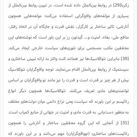
زکریا
[29]
در روابط بین‌الملل داده شده است، در تبیین روابط بین‌الملل از
ا
ش
و
ف
(
بسیاری از مولفه‌های واقع‌گرایی استفاده می‌کنند؛ مولفه‌هایی همچون
ذ
ن
م
م
آنارشی، تاثیر ساختار بر کارگزار، نقش قدرت و جایگاه آن در اتخاذ رفتار،
غ
م
م
(
منافع ملی، بقاء، امنیت و.... گیدئون رز بر این باور است که نوشته‌های این
ش
ب
محققین مکتب منسجمی برای تئوری‌های سیاست خارجی ایجاد می‌کند.
ه
(
و
[30]
بنابراین نئوکلاسیک‌ها نیز همانند کنت والتز به ارائه تبیینی ساختاری و
ن
ا
ف
ح
سیستمیک از روابط بین‌الملل اقدام می‌نمایند. توجه واقع‌گرایان نئوکلاسیک
م
(
بیش از هر چیز بر قدرت است و قدرت را نیز مانند نو واقع‌گرایان بر اساس
م
ن
توانمندی‌های مادی تعریف می‌کنند. نئوکلاسیک‌ها همچون دیگر انواع
ش
(
د
رئالیسم بر این باورند که سیاست یعنی نزاع دائمی میان دولت‌های مختلف
س
ف
ف
م
به منظور دست‌یابی به قدرت مادی و امنیت در جهانی از منابع کمیاب است.
ش
م
[31]
از آنجایی که این گروه محققین ساختار و آنارشی را همچون
رئالیست‌های ساختاری (نوواقع‌گرایان) مهم می‌دانند و بر این باورند که