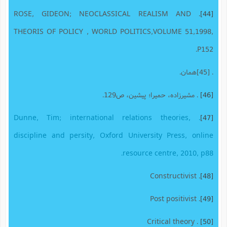
. ROSE, GIDEON; NEOCLASSICAL REALISM AND
[44]
THEORIS OF POLICY , WORLD POLITICS,VOLUME 51,1998,
P152.
. [45]همان.
[46]
. مشیرزاده، حمیرا؛ پیشین، ص129.
. Dunne, Tim; international relations theories,
[47]
discipline and persity, Oxford University Press, online
resource centre, 2010, p88.
. Constructivist
[48]
. Post positivist
[49]
. Critical theory
[50]