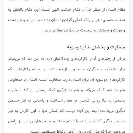
ا
ش
و
مقام انسان از منظر قرآن، مقام خلافت الهی است. این مقام باتخلق به
ف
(
ذ
ن
صفات حسنای الهی و رنگ خدایی گرفتن انسان به دست می‌آید و با رحمت
م
م
غ
م
و مودت و بخشش و سخاوت به دیگران معنا می‌یابد.
م
(
ش
ب
سخاوت و بخشش، نیاز دوسویه
ه
(
و
برخی از رفتارهای آدمی کارکردهای چندگانه‌ای دارد. به این معنا که می‌تواند
ن
ا
ف
ح
برای شخص و دیگران مفید و سازنده باشد. از جمله رفتارهایی که
م
(
م
کارکردهای دوسویه ای برای انسان دارد، سخاوت است. انسان با سخاوت،
ن
هم به خود کمک می‌کند و هم به دیگری کمک رسانی می‌کند. سخاوت
ش
(
د
پاسخی به نیاز روانی شخص در مقام انسانیت و پاسخی به نیاز جسمی
س
ف
ف
م
دیگری می‌باشد؛ البته این گونه نیست که انسان تنها با این کارش به نیاز
ش
م
جسمی دیگری کمک می‌کند، بلکه غیرمستقیم به نیازهای روانی نیز پاسخ
می‌دهد؛ چرا که میان تن و روان آدمی ارتباط مستقیمی است.