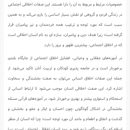
ت
ا
خصوصیات مرتبط و مربوط به آن را دارا هستند. این صفات اخلاقی اجتماعی
ا
ف
ح
ت
ت
س
ن
ج
در زندگی فردی و گروهی او نقش بسیار اساسی را بازی می‌کند و به همین
ذ
ق
ش
م
و
م
م
س
م
سبب است که مورد توجه و ترغیب همه خردمندان و نیز پیامبران قرار
ج
(
ا
و
ج
گرفته است؛ زیرا هدف دین و پیامبران، سازه ای به نام انسان اخلاقی است
ش
ح
چ
م
ع
س
ف
خ
(
که در اخلاق اجتماعی، بیشترین ظهور و بروز را دارد.
ا
ف
ن
ن
ت
م
ذ
در آموزه‌های عقلانی و وحیانی، فضایل اخلاق اجتماعی از جایگاه بلندی
م
ت
م
م
ک
برخوردار است و در جامعه پذیری کودکان و تربیت آنان تاکید می‌شود. از
ا
ش
(
ه
ش
پ
جمله این صفات اخلاق انسانی می‌توان به صفت بخشندگی و سخاوت
ع
ا
چ
و
ا
و
ع
اشاره کرد. این صفت اخلاقی انسان موجب می‌شود تا ارتباط انسانی از
ش
پ
(
ف
استحکام و استواری بیشتر و بهتری برخوردار شود. در آموزه‌های قرآنی مسئله
ذ
ف
ن
م
ز
ن
ت
بخشندگی در اشکال گوناگونی چون احسان و ایثار و عفو و بخشش و
ا
(
م
ت
ح
م
گذشت و انفاق و اطعام و مانند آن مورد توجه است؛ چرا که انسان از منظر
ا
ع
(
اسلام که رنگ رستگای را به خود می‌بیند انسان اخلاقی اجتماعی است؛ زیرا
ع
ش