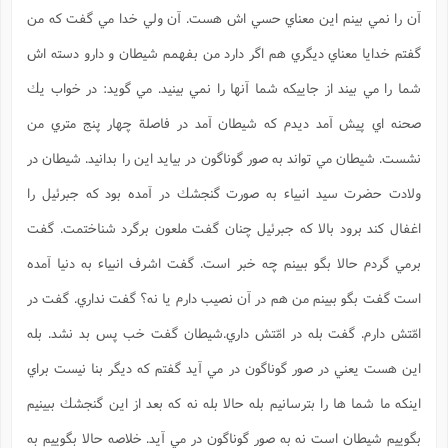
آن را نمي بينم اين معناي حسي اش هست. آن ولي خدا مي گفت كه من
گفتم خدايا معناي ديگري هم اگر دارد من بفهمم شيطان و دارو دسته اش
شما را مي بيند از جاييكه شما آنها را نمي بينيد. مي گويد: در خواب يك
صحنه اي پيش آمد ديدم كه شيطان آمد در فاصلة چهار پنج متري من
نشست. شيطان مي تواند به صور گوناگون در بيايد اين را بدانيد. شيطان در
ولادت حضرت سيد انبياء به صورت گنجشك در آمده بود كه جبرئيل را
اغفال كند برود بالا كه جبرئيل چنان گفت ملعون برگرد شناختمت. گفت
برمي گردم حالا بگو ببينم چه خبر است. گفت اشرف انبياء به دنيا آمده
است گفت بگو ببينم من هم در آن نصيب دارم يا نه؟ گفت نداري. گفت در
امّتش دارم. گفت بله در امّتش داري.شیطان گفت خب پس بد نشد. بله
اين هست يعني در صور گوناگون در مي آيد گفتم كه ديگر بنا نيست براي
اينكه ما شما ها را بترسانيم بله حالا بله نه كه بعد از اين گنجشك ببينيم
بگوييم شيطان است نه به صور گوناگون در مي آيد. خلاصه حالا بگوييم به