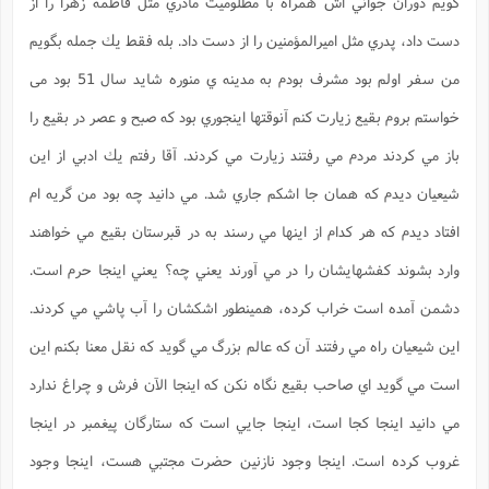
گويم دوران جواني اش همراه با مظلوميت مادري مثل فاطمه زهرا را از
دست داد، پدري مثل اميرالمؤمنين را از دست داد. بله فقط يك جمله بگويم
من سفر اولم بود مشرف بودم به مدينه ي منوره شايد سال 51 بود می
خواستم بروم بقيع زيارت كنم آنوقتها اينجوري بود كه صبح و عصر در بقيع را
باز مي كردند مردم مي رفتند زيارت مي كردند. آقا رفتم يك ادبي از اين
شيعيان ديدم كه همان جا اشكم جاري شد. مي دانيد چه بود من گريه ام
افتاد ديدم كه هر كدام از اينها مي رسند به در قبرستان بقيع مي خواهند
وارد بشوند كفشهايشان را در مي آورند يعني چه؟ يعني اينجا حرم است.
دشمن آمده است خراب كرده، همينطور اشكشان را آب پاشي مي كردند.
اين شيعيان راه مي رفتند آن كه عالم بزرگ مي گويد كه نقل معنا بكنم اين
است مي گويد اي صاحب بقيع نگاه نكن كه اينجا الآن فرش و چراغ ندارد
مي دانيد اينجا كجا است، اينجا جايي است كه ستارگان پيغمبر در اينجا
غروب كرده است. اينجا وجود نازنين حضرت مجتبي هست، اينجا وجود