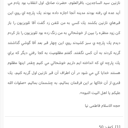
نازنين سيد الساجدين، باقرالعلوم، حضرت صادق. اول انقلاب بود يادم مي
آيد عده اي رفته بودند مدينه آنجا اجازه داده بودند يك پارچه اي روي اين
قبرهاي نازنين بكشند يك كسي به من تلفن زد گفت آقا تلويزيون را باز
كن زود منظره را ببين از خوشحالي به من زنگ زده بود تلويزيون را باز كردم
ديدم يك پارچه ي سبز كشيدند روي اين چهار قبر بعد آقا گوشي گذاشتند
گريه كردند به آن كس نگفتند. گفتم مظلوميت به كجا رفتي ديگر كه براي
يك پارچه اي كه انداخته ايم داريم خوشحالي مي كنيم چقدر اينها مظلوم
هستند خدايا كي مي شود در آن اطراف آن قبر نازنين اول گريه كنيم، يك
قدري از آن خاكها بر اين فرقمان بماليم، به چشممان بماليم. «صلوات الله
عليكم يا اهل البيت النبوه».
حجه الاسلام فاطمی نیا
[1]
. کهف: 50