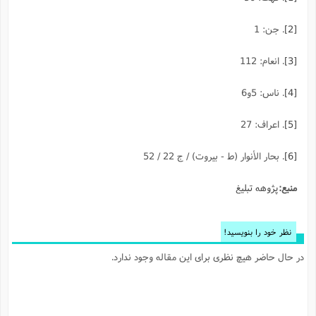
[2]
. جن: 1
[3]
. انعام: 112
[4]
. ناس: 5و6
[5]
. اعراف: 27
[6]
. بحار الأنوار (ط - بيروت) / ج 22 / 52
منبع:
پژوهه تبلیغ
نظر خود را بنویسید!
در حال حاضر هیچ نظری برای این مقاله وجود ندارد.