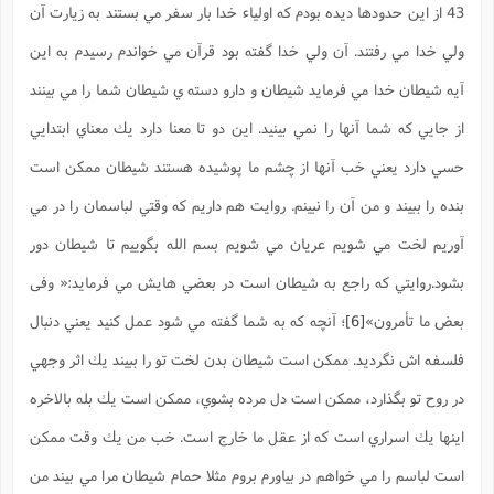
43 از اين حدودها ديده بودم كه اولياء خدا بار سفر مي بستند به زيارت آن
ولي خدا مي رفتند. آن ولي خدا گفته بود قرآن مي خواندم رسيدم به اين
آيه شيطان خدا مي فرمايد شيطان و دارو دسته ي شيطان شما را مي بينند
از جايي كه شما آنها را نمي بينيد. اين دو تا معنا دارد يك معناي ابتدايي
حسي دارد يعني خب آنها از چشم ما پوشيده هستند شيطان ممكن است
بنده را ببيند و من آن را نبينم. روايت هم داريم كه وقتي لباسمان را در مي
آوريم لخت مي شويم عريان مي شويم بسم الله بگوييم تا شيطان دور
بشود.روايتي كه راجع به شيطان است در بعضي هايش مي فرمايد:« وفی
بعض ما تأمرون»
[6]
؛ آنچه كه به شما گفته مي شود عمل كنيد يعني دنبال
فلسفه اش نگرديد. ممكن است شيطان بدن لخت تو را ببيند يك اثر وجهي
در روح تو بگذارد، ممكن است دل مرده بشوي، ممكن است يك بله بالاخره
اينها يك اسراري است كه از عقل ما خارج است. خب من يك وقت ممكن
است لباسم را مي خواهم در بياورم بروم مثلا حمام شيطان مرا مي بيند من