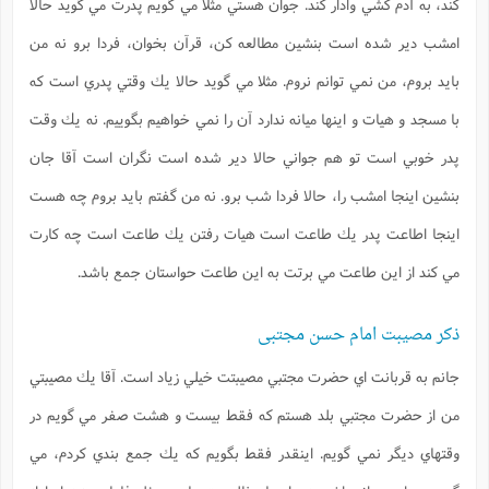
كند، به آدم كشي وادار كند. جوان هستي مثلا مي گويم پدرت مي گويد حالا
امشب دير شده است بنشين مطالعه كن، قرآن بخوان، فردا برو نه من
بايد بروم، من نمي توانم نروم. مثلا مي گويد حالا يك وقتي پدري است كه
با مسجد و هيات و اينها ميانه ندارد آن را نمي خواهيم بگوييم. نه يك وقت
پدر خوبي است تو هم جواني حالا دير شده است نگران است آقا جان
بنشين اينجا امشب را، حالا فردا شب برو. نه من گفتم بايد بروم چه هست
اينجا اطاعت پدر يك طاعت است هيات رفتن يك طاعت است چه كارت
مي كند از اين طاعت مي برتت به اين طاعت حواستان جمع باشد.
ذکر مصیبت امام حسن مجتبی
جانم به قربانت اي حضرت مجتبي مصيبتت خيلي زياد است. آقا يك مصيبتي
من از حضرت مجتبي بلد هستم كه فقط بيست و هشت صفر مي گويم در
وقتهاي ديگر نمي گويم. اينقدر فقط بگويم كه يك جمع بندي كردم، مي