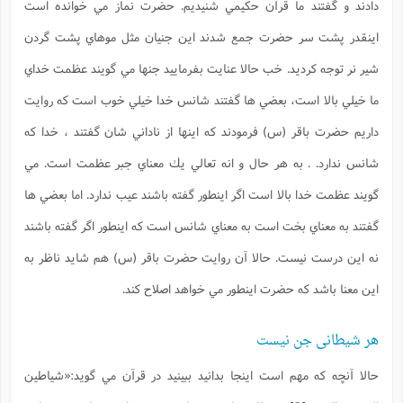
دادند و گفتند ما قرآن حكيمي شنيديم. حضرت نماز مي خوانده است
اينقدر پشت سر حضرت جمع شدند اين جنيان مثل موهاي پشت گردن
شير نر توجه كرديد. خب حالا عنايت بفرماييد جنها مي گويند عظمت خداي
ما خيلي بالا است، بعضي ها گفتند شانس خدا خيلي خوب است كه روايت
داريم حضرت باقر (س) فرمودند كه اينها از ناداني شان گفتند ، خدا كه
شانس ندارد. . به هر حال و انه تعالي يك معناي جبر عظمت است. مي
گويند عظمت خدا بالا است اگر اينطور گفته باشند عيب ندارد. اما بعضي ها
گفتند به معناي بخت است به معناي شانس است كه اينطور اگر گفته باشند
نه اين درست نيست. حالا آن روايت حضرت باقر (س) هم شايد ناظر به
اين معنا باشد كه حضرت اينطور مي خواهد اصلاح كند.
هر شیطانی جن نیست
حالا آنچه كه مهم است اينجا بدانيد ببينيد در قرآن مي گويد:«شياطين