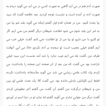
صورت آدم هم در مي آيد گاهي به صورت كسي در مي آيد مي گويد ديدم به
صورت آدم در آمده است و نشست توجه كرديد. بعد خلاصه گفت كه سيد
بيا بحث كنيم . من در همان قدم اول گفتم اينكه مي گويد بلند شو بيا من
به امر اين بلند شوم مي شود اطاعت شيطان ديگر گفتم من نمي آيم. اگر
تو كاري با من داري تو بيا من از تو اطاعت نمي كنم. گفت خيلي خب مي
آيم گفتم خيلي عجيب است تو سجده بر آدم نكردي حالا مي آيي آنوقت
طرف من .گفت بله مي آيم عيب ندارد پا شد آمد نشست اين سيد خيلي
ناراحت بود مي گفت كه من بعد از آن صحنه اين صحنه را يادداشت مي
كردم يك كتاب علمي زيبايي مي شد. مي گويد متأسفانه يادداشت نكردم
فقط اين كلياتش يادش مانده بود. مي گفت آقا يك بحث علمي اي بين
من و شيطان درگرفت من گفتم آن گفت من گفتم آخر مغلوبش كردم.
گفت ديگر من جوابي ندارم. مي گويد گفتم اما بدان تو در دنيا اسم در آوردي
،ولي الآن چطور مغلوب من شدي. يك خنده اي كرد گفت آقا سيد مي