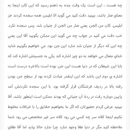
ت
ا
چه هست ، اين است يك وقت بنده به ذهنم رسيد كه اين كان اينجا به
ا
ف
ح
ت
ت
س
ن
ج
معناي صار باشد، ببينيد دقت كنيد مي گويد الا ابليس همه سجده كردند جز
ذ
ق
ش
م
و
م
م
س
م
ابليس. كان من الجن يعني صار من الجن از جنيان شد. پس سجده نكرد.
ج
(
ا
و
ج
ش
خب دقت مي كنيد در جواب چه مي گويد اين ممكن بگوييد آقا اين يعني
ح
چ
م
ع
س
ف
خ
(
چه اين كه ديگر از جنيان شد ندارد اين جن بود. مي خواهيم بگوييم شايد
ا
ف
ن
ن
ت
م
خداي متعال مي خواهد به دو چيز اشاره كند يكي به جنسيتش اشاره كند كه
ذ
م
ت
م
م
ک
بابا اين شيطان كه در دنيا هست اين جن بوده است بالاخره درست است
ا
ش
(
ه
ش
اشاره ي دوم اين باشد كه اين اينقدر عبادت كرده بود از سطح جن بودن
پ
ع
ا
چ
و
رفته بالا در رديف فرشتگان قرار گرفته بود. با اين سجده نكردنش آمد
ا
و
ع
ش
پ
(
ف
پايين دوباره رفت در ردة آن جنياني كه بودند ممكن است اينطور باشد. آقا
ذ
ف
ن
م
ز
ن
ببينيد عرض كردم حضورتان كه اگر ما بخواهيم حقايق را با خرافات مخلوط
ت
ا
(
م
ت
بكنيم اينجا كلاه سر چه كسي مي رود كلاه سر غير متخصص مي رود شما
ح
م
ا
ع
ملاحظه كنيد مگر در دنيا طلا وجود ندارد چرا ندارد حالا بيايد اما آقا طلاي
(
ع
ش