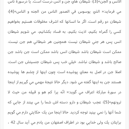
الانس و الجن»
[3]
؛ شيطان هاي جن و انس درست است. يا درسورة ناس
مي فرمايد:« الذي يوسوس في الصدور الناس من الجنه و الناس»
[4]
؛
شيطان دو رقم است. اگر ما انسانها كه اشرف مخلوقات هستيم بخواهيم
كسي را گمراه بكنيم، اذيت بكنيم، به فساد بكشانيم، مي شويم شيطان
انس پس هر جني شيطان نيست همچنین هر شيطاني هم جن نيست.
ممكن است شيطان باشد شيطان انس باشد ممكن است جن باشد جن
صالح باشد و شيطان نباشد. خيلي خب پس شيطان جنسيتش جن است.
اصلا جن در اصل به معناي پوشيده است چون اينها از چشم ها پوشيده
هستند جن به اينها گفته مي شود. ديگر حالا نتيجة مهمي مي گيريم از اينجا
در سورة مباركة اعراف مي گويد:« انّه يرا كم هو و قبیله من حيث لا
ترونهم»
[5]
؛ عجب شيطان و دارو دسته اش شما را مي بينند از جايي كه
شما آنها را نمي بينيد توجه كرديد. حالا اينجا من يك حكايتي دارم مي گويم
برايتان يك ولی خدايي بود در اطراف اصفهان من يادم مي آيد سال 42 ،