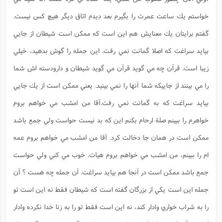
خواستم يك ساعت عمرت را بگيرم بعد ديدم اتاق ديگر هيچ كس نيست.
گفتم برايتان يك معنايش هم اين است كه ممكن است شيطان از جايي
بيايد سراغت كه اصلا گمانت نمي رفت. اين جمله را گوش بدهيد، خيلي
زيبا است. قرآن چه مي گويد قرآن مي گويد شيطان و دارودسته اش شما
را مي بينند از جاييكه شما آنها را نمي بينيد. يعني ممكن است از يك جايي
بيايد سراغت كه به گمانت نمي رفت.آقا من امشب مي خواهم بروم
خواهرم را ببينم صلة ارحام بكنم اين كه بد نيست حواست ولي جمع باشد
ممكن است در همان جا دخالت كرد. آقا من امشب مي خواهم بروم عمه
ام را ببينم، من امشب مي خواهم بروم هيات. خوب مي كني ولي حواست
جمع باشد ممكن است در آنجا هم بيايد سراغت. آن جمله چه هست ؟ آن
جمله اين است يكي از بزرگان گفته است كه شيطان فقط نه اين است تو
را به شراب خواري وادار كند، نه اين است فقط تو را به زنا خدا نكرده وادار