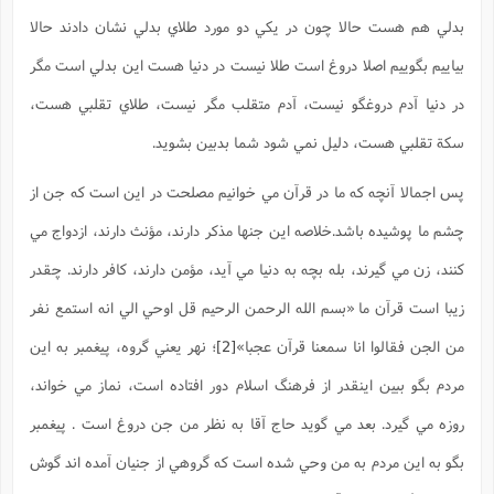
ا
ش
بدلي هم هست حالا چون در يكي دو مورد طلاي بدلي نشان دادند حالا
و
ف
(
ذ
بياييم بگوييم اصلا دروغ است طلا نيست در دنيا هست اين بدلي است مگر
ن
م
م
غ
در دنيا آدم دروغگو نيست، آدم متقلب مگر نيست، طلاي تقلبي هست،
م
م
(
سكة تقلبي هست، دليل نمي شود شما بدبين بشويد.
ش
ب
ه
(
پس اجمالا آنچه كه ما در قرآن مي خوانيم مصلحت در اين است که جن از
و
ن
ا
چشم ما پوشیده باشد.خلاصه اين جنها مذكر دارند، مؤنث دارند، ازدواج مي
ف
ح
كنند، زن مي گيرند، بله بچه به دنيا مي آيد، مؤمن دارند، كافر دارند. چقدر
م
(
م
زيبا است قرآن ما «بسم الله الرحمن الرحيم قل اوحي الي انه استمع نفر
ن
ش
(
من الجن فقالوا انا سمعنا قرآن عجبا»
[2]
؛ نهر يعني گروه، پيغمبر به اين
د
س
ف
مردم بگو ببين اينقدر از فرهنگ اسلام دور افتاده است، نماز مي خواند،
ف
م
ش
روزه مي گيرد. بعد مي گويد حاج آقا به نظر من جن دروغ است . پيغمبر
م
بگو به اين مردم به من وحي شده است كه گروهي از جنيان آمده اند گوش