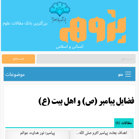
بزرگترین بانک مقالات علوم
انسانی و اسلامی
جستجو
موضوعات
منو
ق
اطلاع رسانی های علمی
ا
فضایل پیامبر (ص) و اهل بیت (ع)
ق
بانک محتوای تبلیغ
ر
ه
ب
ق
بانک مقالات
ع
م
مقالات
(6)
ت
ب
ق
م
پرسش و پاسخ
اهداف بعثت پیامبر اکرم صلی الله...
پیامبر؛ نور هدایت عوالم
م
ک
ق
م