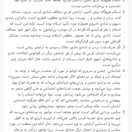
نشستن و بي‌حرکت ماندن نيست.
اسلام هيچ‌گاه براي تأمين آرامش فردي مخالف شادي کردن، سرور، نشاط،
لذت بردن و جشن و ... نيست؛ زيرا شادي مطلوب فطري است. بنابراين شادي
دنيوي و شادي اخروي همواره مورد تأييد اسلام بوده است. نکته اين است که
اسلام با هر فرآيندي که افراط در آن موجب بي‌توجهي به ديگر امور شود مخالف
است. شادي بيش از حد معمول، مطلوب اسلام نيست چنانچه عبادت به‌شکل
افراطي مورد سرزنش قرارگرفته است.
اگر صرف لذت بردن و شادي مادي، ملاک رسيدن به آرامش رواني است
مي‌بايست انسان غربي که بيش از هر شخص ديگر در اقيانوس امکانات مادي
و شادي‌هاي دنيوي غرق است سرشار از آرامش باشد. حال آنکه جريان چيز
ديگري است.
شادماني، جشن و سروري که اوشو در مورد آن صحبت مي‌کند با توجه به
اوصاف آن و اينکه در مرحله‌اي «اگر همچنان ادامه دهي ممکن است بميري!»
بيشتر به مراسم جشن و پارتي‌هاي شبانه‌اي مي‌ماند که به همراه انواع مواد
مخدر برپا مي‌شود و بیشتر موجب فسادهاي اجتماعي و حتی گاهی منجر به
بيماري و مرگ اشخاص مي‌شود. پرتنش بودن تنها مي‌تواند انسان را به
بيهوشي و سرخوشي محدود راهنمايي کند که در آخر فاقد هرگونه احساس
آرامش است، بلکه ممکن است منجر به‌وجود بيماري‌هاي رواني شود.
سکس مردابي فراگير است. اوشو معتقد است، نوآموز به مرحله‌اي مي‌رسد که
چيز جديدي براي تجربه کردن يافتن نمي‌کند، از اين‌رو انرژي او رو به افول
مي‌رود و احساس آرامش به وي دست مي‌دهد. حال آنکه اين مطلب در مورد
سکس و بسياري از اعمال ديگر صادق نيست. زيرا نوآموز درآخر به مرحله