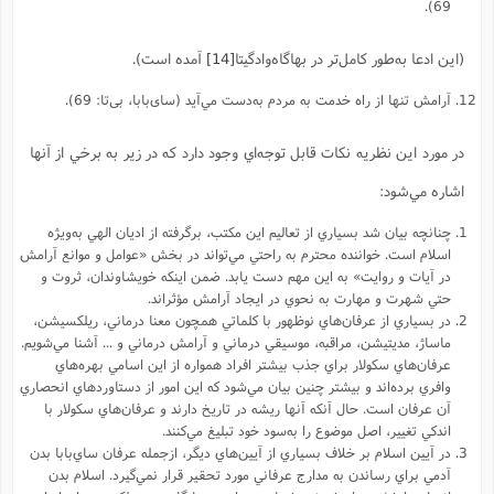
69).
(اين ادعا به‌طور کامل‌تر در بهاگاه‌وادگيتا
[14]
آمده است).
آرامش تنها از راه خدمت به مردم به‌دست مي‌آيد (سای‌بابا، بی‌تا: 69).
در مورد اين نظريه نكات قابل توجه‌اي وجود دارد که در زير به برخي از آنها
اشاره مي‌شود:
چنانچه بيان شد بسياري از تعاليم اين مکتب، برگرفته از اديان الهي به‌ویژه
اسلام است. خواننده محترم به راحتي مي‌تواند در بخش «عوامل و موانع آرامش
در آيات و روايت» به اين مهم دست يابد. ضمن اينکه خويشاوندان، ثروت و
حتي شهرت و مهارت به نحوي در ايجاد آرامش مؤثراند.
در بسياري از عرفان‌هاي نوظهور با کلماتي همچون معنا درماني، ريلکسيشن،
ماساژ، مديتيشن، مراقبه، موسيقي درماني و آرامش درماني و ... آشنا مي‌شويم.
عرفان‌هاي سکولار براي جذب بيشتر افراد همواره از اين اسامي بهره‌هاي
وافري برده‌اند و بیشتر چنين بيان مي‌شود که اين امور از دستاوردهاي انحصاري
آن عرفان است. حال آنکه آنها ريشه در تاريخ دارند و عرفان‌هاي سکولار با
اندکي تغيير، اصل موضوع را به‌سود خود تبليغ مي‌کنند.
در آيين اسلام بر خلاف بسياري از آيين‌هاي ديگر، ازجمله عرفان ساي‌بابا بدن
آدمي براي رساندن به مدارج عرفاني مورد تحقير قرار نمي‌گيرد. اسلام بدن