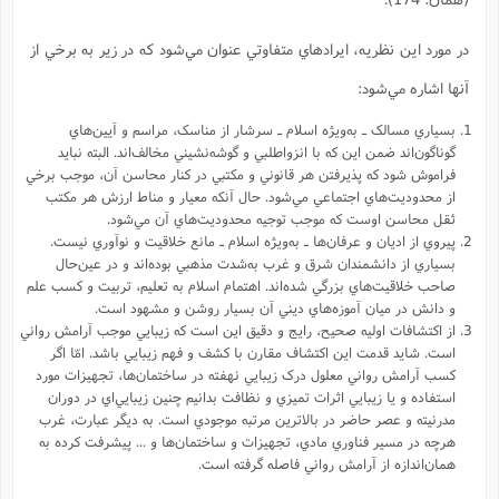
در مورد اين نظريه، ايرادهاي متفاوتي عنوان مي‌شود که در زير به برخي از
آنها اشاره مي‌شود:
بسياري مسالک ـ به‌ویژه اسلام ـ سرشار از مناسک، مراسم و آيين‌هاي
گوناگون‌اند ضمن اين که با انزواطلبي و گوشه‌نشيني مخالف‌اند. البته نبايد
فراموش شود که پذيرفتن هر قانوني و مکتبي در کنار محاسن آن، موجب برخي
از محدوديت‌هاي اجتماعي مي‌شود. حال آنکه معيار و مناط ارزش هر مکتب
ثقل محاسن اوست که موجب توجيه محدوديت‌هاي آن مي‌شود.
پيروي از اديان و عرفان‌ها ـ به‌ویژه اسلام ـ مانع خلاقيت و نوآوري نيست.
بسياري از دانشمندان شرق و غرب به‌شدت مذهبي بوده‌اند و در عين‌حال
صاحب خلاقيت‌هاي بزرگي شده‌اند. اهتمام اسلام به تعليم، تربيت و کسب علم
و دانش در ميان آموزه‌هاي ديني آن بسيار روشن و مشهود است.
از اکتشافات اوليه صحيح، رايج و دقيق اين است که زيبايي موجب آرامش رواني
است. شايد قدمت اين اکتشاف مقارن با کشف و فهم زيبايي باشد. امّا اگر
کسب آرامش رواني معلول درک زيبايي نهفته در ساختمان‌ها، تجهيزات مورد
استفاده و يا زيبايي اثرات تميزي و نظافت بدانيم چنين زيبايي‌اي در دوران
مدرنيته و عصر حاضر در بالاترين مرتبه موجودي است. به ديگر عبارت، غرب
هرچه در مسير فناوري مادي، تجهيزات و ساختمان‌ها و ... پيشرفت کرده به
همان‌اندازه از آرامش رواني فاصله گرفته است.