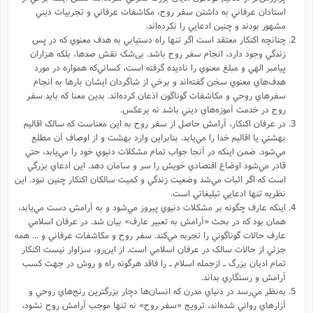
استادان عرفاني به داشتن سفر روح، مکاشفات عرفاني و تجربيات ديني
مشهور بودند و چنين ادعايي را نکرده‌اند.
چنانچه اکنکار معتقد است اگر تنها راه دستيابي به هدف معنوي که در پس
زندگي وجود دارد، انجام سفر روح باشد. بی‌شک نقش صدها، بلکه هزاران
پيامبر الهي و مبلغ معنوي را ناديده گرفته است، کساني‌که همواره در مورد
هدف‌هاي معنوي سخن گفته‌اند و برخي از شاگردان ايشان بارها به انجام
سفرهاي روحي و مکاشفات گوناگون اذعان کرده‌اند. بدين معنا كه بايد سفر
روح در خدمت آموزه‌هاي ديني باشد نه برعکس.
در عرفان اکنکار، آرامش حاصل از سفر روح به اين معناست که سالک اقاليم
بهشتي يا اقاليم خدا را مي‌يابد. بنابراين وارد بهشت و از اوصاف آن مطلع
مي‌شود. ضمن اينکه در آنجا جواب تمام مشکلات دنيوي خود را مي‌يابد، حتي
قادر مي‌شود اوضاع اقتصادي خويش را سر و سامان دهد. اين ادعاي بزرگي
است که اگر اثبات مي‌شد وضعيت زندگي و کميت سالکان اکنکار چنين نبود. اين
نظريه تنها ادعايي تبليغاتي است.
اينکه عارف چگونه بر مشکلات دنيوي پيروز مي‌شود و به آرامش دست مي‌يابد،
همان بود که در بحث «آرامش به تعبير عارف» بيان شد. در عرفان اسلامي
عارف حالات گوناگوني را تجربه مي‌کند. سفر روح و مکاشفات عرفاني و ... همه
جزئي از حالات سالک در عرفان اسلامي است. از اين‌رو، سزاوار نيست اکنکار
تمام اديان بزرگ ـ ازجمله اسلام ـ را فاقد هرگونه راه و روش در جهت کسب
آرامش و رستگاري بداند.
به‌نظر مي‌رسد در دنياي مدرن که انسان‌ها دچار بزرگترين رنج‌هاي روحي و
آزارهاي رواني شده‌اند، ترويج «سفر روح» نه تنها موجب آرامش روح نشود،