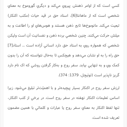
ا
ش
کسي است که از اوامر ذهنش پيروي مي‌کند و ديگري گوروموخ به معناي
و
ف
(
شخصي است که از ماهانتا
[6]
، استاد حق در قيد حيات (مکتب اکنکار)
ذ
ن
م
م
غ
تبعيت مي‌کند. مانوموخ‌ها تابع ذهن هستند و هوس‌هاي او را اطاعت و به
م
م
(
ميلش حرکت مي‌کنند. چنين شخصي برده ذهن و نفسانيت آن است وليکن
ش
ب
شخصي که همواره روي به استاد حق دارد انساني آزاده است ... استاد
[7]
ه
(
و
حق راه را به او نشان مي‌دهد و هيچکس تا به‌حال نتوانسته که آن را بدون
ن
ا
ف
ح
کمک وي و به تنهايي بيابد. سفر روح و به‌کار گرفتن روشي که اک نام دارد
م
(
گريز ناپذير است (توئیچل، 1379: 374).
م
ن
ش
(
ارزش سفر روح در اکنکار بسيار پيچيده‌تر و با اهميّت‌تر تبليغ مي‌شود. زيرا
د
س
اساس تعليمات اکنکار نهفته در سفر روح است. در برخي از کتب اکنکار،
ف
ف
م
تنها لفظ اکنکار به معناي سفر روح يا عبارات و کلماتي با همين مضمون
ش
م
تعريف شده است.