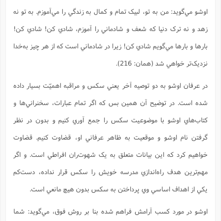
اوشو مي‌گويد: من به تو، لبيک تمام و کمال به زندگي را مي‌آموزم. به تو نه
زهد و نه ترک دنيا که شعف و شادماني را آموزم، شادي کن! شادي کن!
بارها و بارها مي‌گويم شادي کن! زيرا در شادماني است که از هر چيز به‌خدا
نزديک‌تر خواهي شد (همان: 216).
در عرفان اوشو به دو توصيه آخر يعني سکس و مراقبه اهميّت بسيار داده
شده است. در توضيح آن همين بس که اگر تمام عبارات، سخنراني‌ها و
کتاب‌هاي اوشو با موضوعيت سکس را جمع آوري کنيم و بدون در نظر
گرفتن نام اوشو و موقعيت به ظاهر عرفاني او، قضاوت کنيم. قضاوت
خواهيم كرد که اين بيانات متعلق به يک شهوت‌ران افراطي است. و اگر
مهم‌ترين هدف راه‌اندازي مدرسه خويش را سکس قرار نداده، دست‌کم
يکي از اهداف اساسي وي پرداختن به سکس بدون هيچ مانعي است.
اوشو در مورد کسب آرامش فراهم شده بنا بر روش فوق، مي‌گويد: شما