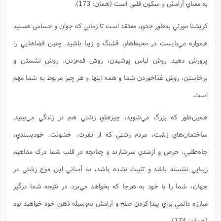
به معناي آرامش و سکون قلبي است (همان: 173).
كريشنا مورتي به‌طور جدي، معتقد است تا زماني که جوان و حساس هستيد
همواره مي‌بايست در محيط‌هاي قشنگ و زيبا باشيد. چنين فضاهايي را
پرورش دهيد. روش لباس پوشيدن، روش قدم‌زدن، روش نشستن و
برخاستن، روش غذاخوردن شما و همه اينها و هر چيز مربوط به شما مهم
است.
همين‌طور که بزرگ مي‌شويد، چيزهاي زشتي هم در زندگي مي‌بينيد.
ساختمان‌هاي زشت، مردم زشتي که از نفرت، خشونت، خودپسندي،
جاه‌طلبي، حرص و آزمندي سرشارند و چنانچه در قلب شما درک مفاهيم
زيبايي نشسته باشد و تثبيت نشده باشد، به آساني اين موج زشتي در
جهان، شما را با خود به هرجا که بخواهد مي‌برد. در نتيجه شما درگير
مبارزه دائمي براي پيدا کردن صلح و آرامش به‌وسيله ذهن خود خواهيد بود
(همان: 174).