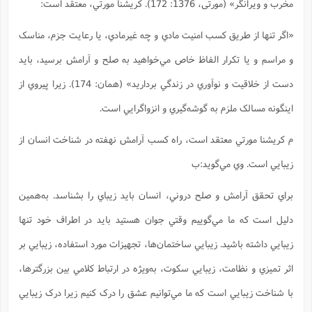
مخرب و ويرانگر» (مورتی، 1376: 172). كريشنا مورتي، معتقد است:
«اگر تنها از طريق کسب امنيت مادي و چه غيرمادي، يا رعايت جزم، مناسک
و مراسم و يا تکرار الفاظ خاص مي‌خواهيد به صلح و آرامش برسيد، بايد
دست از خلاقيت و نوآوري در زندگي برداريد» (همان: 174). زيرا پيروي از
اينگونه مسالک ملزم به گوشه‌گيري و انزواگرايي است.
م کريشنا مورتي معتقد است، راه کسب آرامش نهفته در شناخت انسان از
زيبايي است. وي مي‌گويد:ب
براي تحقق آرامش و صلح دروني، انسان بايد زيباي را بشناسد. به‌همين
دلیل است که ما مي‌گوييم وقتي جوان هستيد بايد در اطراف خود تنها
زيبايي داشته باشيد. زيبايي ساختمان‌ها، تجهيزات مورد استفاده، زيبايي بر
اثر تميزي و نظامت، زيبايي سکوت، به‌ویژه در ارتباط کلامي بين بزرگترها،
با شناخت زيبايي است که ما مي‌توانيم عشق را درک کنيم زيرا درک زيبايي