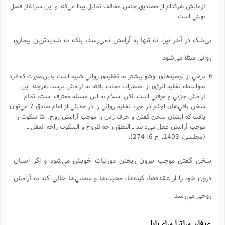
آزمايش هرکدام از مصاديق جنس مخالف تمايل پيدا مي‌کند و اين سرآغاز فصل
نويني است.
بی‌شک در آخر نيز، نه تنها به آرامش نمي‌رسد، بلکه به شديدترين بيماري
رواني مبتلا مي‌شود.
برخي از توصيه‌هاي اوشو بيشتر به تخليه‌ی رواني شبيه است بدين‌صورت که فرد
به‌واسطه تخليه انرژي از اضطراب نجات يافته به آرامش برسد. هرچند اين
آرامش جزئي و موقتي است. لكن اسلام به اين مسئله معترف است، تمام
سخن بافي‌هاي اوشو در مورد تخليه رواني را در حديثي از امام صادق 7 مي‌‌توان
يافت كه ايشان سخن گفتن و حرف زدن را موجب آرامش روح، امّا سکوت را
موجب آرامش عقل مي‌دانند ـ النطق راحه للروح و السکوت راحه العقل ـ
(مجلسی، 1403،‌ ج 6: 274).
سخن گفتن موجب بيرون ريختن دورنيات خويش مي‌شود و اگر انسان
درون خود را از عقده‌ها، کينه‌ها، محبت‌ها و سختي‌ها خالي کند به آرامش
روحي مي‌رسد.
عرفان ساتيا ساي‌بابا