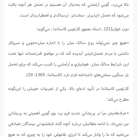
بالا مي‌برد، گويي آرامشي که به‌دنبال آن هستيم در تحمل هر آنچه یافت
می‌شود که تحمل ناپذيرتر، سخت‌تر، ترسناک‌تر و اضطراب‌زاتر است.
دون خوان
[21]
ـ استاد معنوي كارلوس كاستاندا ـ مي‌گويد:
«هيچ چيز نمي‌تواند روح سالک مبارز را با اندازه مبارزه‌جويي و سروکار
داشتن با مردم تحمل‌ناپذیر آبديده کند که در مواضع قدرتمند‌اند تنها تحت
اين شرايط سالک مبارز، هوشياري و آرامشي را کسب می‌کند که براي تحمل
بار سنگين سختي‌هاي ناشناخته لازم دارد (کاستاندا، 1365: 29).
کارلوس کاستاندا در تأييد ادعاي بالا، يکي از تجربيات خويش را اين‌گونه
مطرح مي‌کند:
«حرف‌هايش مرا در پريشاني شديد فرو برد. وي گويي اهميتي به پريشاني
من نمي‌داد. با ادامه مطالبش درباره آنچه گناه نابخشودني بينندگان تصادفي
مي‌ناميد که ما را وادار مي‌کند تا انرژي بلاعوض خود را به چيزي که به هيچ