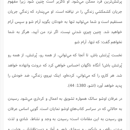
پرتنش‌ترين فرد ممکن مي‌شود. او ناگزير است چنين شود زيرا مفهوم
جريان کشمکشي زندگي را در نيافته است. او مي‌پندارد که زندگي جريان
مستقيم است و شما مي‌توانيد تنها به خودتان بگويد آرام شو و سپس آرام
خواهيد شد. چنين چيزي شدني نيست. اگر نزد من آييد، هرگز به شما
نخواهم گفت: ‌که تنها، آرام شو.
نخست پُرتنش باش. تا آنجا که مي‌تواني، از همه رو، پُرتنش، از همه رو
پُرتنش باش! آنگاه ناگهان احساس خواهي کرد که درونت وانهاده خواهد
شد. هر کاري را که مي‌تواني، کرده‌اي. اينک نيروي زندگي، ضد خودش را
پديد خواهد آورد (اشو، 1380: 44).
در عرفان اوشو سالک همواره تشويق به اعمال و کرداري مي‌شود. رسيدن
به حالاتي که در سراسر کتاب‌هاي اوشو نمايان است. گويي اساس عرفان
وي رسيدن به اين مقامات است؛ رسيدن به وجد و نشاط، شادي و لذت
بردن، رقص و پايکوبي و سماع، شعر و آواز و دست‌افشاني، جشن و