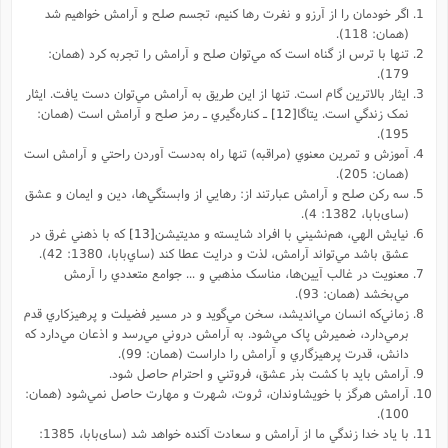
اگر خودمان را از آرزو و نفرت رها کنيم، تجسم صلح و آرامش خواهيم شد
(همان: 118).
تنها با ترس از گناه است که مي‌توان صلح و آرامش را تجربه کرد (همان:
179).
ايثار بالاترين گام است. تنها از اين طريق به آرامش مي‌توان دست يافت. ايثار
نمک زندگي است. يتاگا
[12]
ـ کناره‌گيري ـ رمز صلح و آرامش است (همان:
195).
آموزش و تمرين معنوي (مراقبه) تنها راه به‌دست آوردن راحتي و آرامش است
(همان: 205).
سه رکن صلح و آرامش عبارتند از: رهايي از وابستگي‌ها، دين و ايمان و عشق
(سای‌بابا، 1382: 4).
نيايش الهي، هم‌نشيني با افراد شايسته و مديتيشن
[13]
که با ذهني غرق در
عشق باشد مي‌تواند آرامش، لذت و درايت عطا کند (ساي‌بابا، 1380: 42).
معنويت در غالب آيين‌ها، مناسک مذهبي و ... جوامع متعددي را آرمش
مي‌بخشد (همان: 93).
زماني‌که انسان مي‌انديشد، سخن مي‌گويد و در مسير فضيلت و پرهيزکاري قدم
برمي‌دارد، ضميرش پاک مي‌شود. به آرامش دروني مي‌رسد و اذعان مي‌دارد که
دانش، قدرت پرهيزگاري و آرامش را داراست (همان: 99).
آرامش بايد با کشت بذر عشق، فروتني و احترام حاصل شود.
آرامش هرگز با خويشاوندان، ثروت، شهرت و مهارت حاصل نمي‌شود (همان:
100).
با ياد خدا زندگي ما از آرامش و سعادت آکنده خواهد شد (سای‌بابا، 1385: