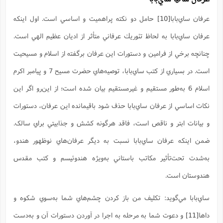
عرفان ساي‌بابا
[10]
حامل دو نکته پراهميت و اساسي است. اول اينکه
عرفان ساي‌بابا به لحاظ تئوريك عرفاني متأثر از اديان عظيم الهي است.
چنانچه برخي از فرامين و دستورات اين عرفان برگفته از اسلام و مسيحيت
است. در بسياري از کتب ساي‌بابا، توصيه‌هاي حضرت مسيح 7 و پيامبر اکرم
اسلام 6 به‌طور مستقيم و غيرمستقيم بيان شده است؛ از اين‌رو اگر اين
نکات اساسي از عرفان ساي‌بابا حذف شود باقيمانده اين عرفان، دستورات
و بيانات ابتر و ناقص است، فاقد هرگونه کشش و جذابيتي براي سالک.
ضمن اينکه عرفان ساي‌بابا نسبت به ديگر عرفان‌هاي نوظهور هندو،
به‌شدت تحت‌تأثير مکاتب باستاني به‌ویژه هندوئيسم و کتب مقدس
هندوستان است.
ساي‌بابا مي‌گويد: تکليف من باز کردن چشم‌هاي شما به‌سوي شکوه و
داها
[11]
و دعوت شما به مرحله به اجرا در آوردن دستورات آن و به‌دست