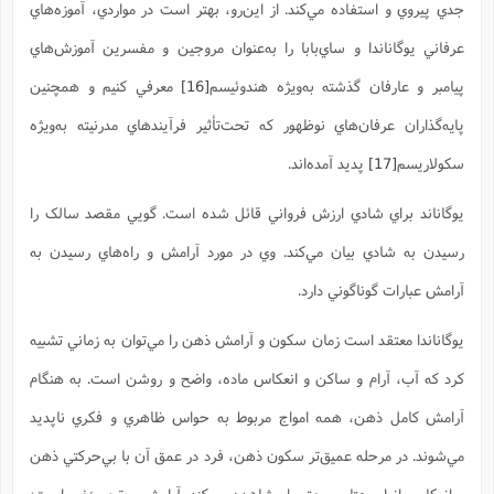
جدي پيروي و استفاده مي‌کند. از اين‌رو، بهتر است در مواردي، آموزه‌هاي
عرفاني يوگاناندا و ساي‌بابا را به‌عنوان مروجين و مفسرين آموزش‌هاي
پيامبر و عارفان گذشته به‌ویژه هندوئيسم
[16]
معرفي کنيم و همچنين
پایه‌گذاران عرفان‌هاي نوظهور که تحت‌تأثير فرآيند‌هاي مدرنيته به‌ویژه
سکولاريسم
[17]
پديد آمده‌اند.
يوگاناند براي شادي ارزش فرواني قائل شده است. گويي مقصد سالک را
رسيدن به شادي بيان مي‌کند. وي در مورد آرامش و راه‌هاي رسيدن به
آرامش عبارات گوناگوني دارد.
يوگاناندا معتقد است زمان سکون و آرامش ذهن را مي‌توان به زماني تشبيه
کرد که آب، آرام و ساکن و انعکاس ماده، واضح و روشن است. به هنگام
آرامش کامل ذهن، همه امواج مربوط به حواس ظاهر‌ي و فکري ناپديد
مي‌شوند. در مرحله عميق‌تر سکون ذهن، فرد در عمق آن با بي‌حرکتي ذهن
و انعکاس انوار مهتابي، حق را مشاهده مي‌کند. آرامش مرتبه منفي است؛