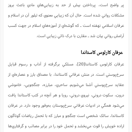
پر واضح است، پرداختن بيش از حد به زيبايي‌هاي مادي باعث بروز
مشکلات رواني شده است. حال آن که زيبايي معنوي که تبلور آن در اسلام و
عرفان اسلامي نهفته است ـ که گوشه‌اي از آموزه‌هاي اسلام در جهت کسب
آرامش رواني بيان شد ـ مقارن با درک ذاتي زيبايي است.
عرفان کارلوس کاستاندا
عرفان کارلوس کاستاندا
[20]
، مسلکي برگرفته از آداب و رسوم قبايل
سرخ‌پوستي است. در منش عرفاني کاستاندا، با مصداق بارز و عصاره‌اي از
عقايد سرخ‌پوستي آشنا مي‌شويم. ساحري، مبارزه، جنگجويي، خاموشي
درون، سکوت دروني، نيروي دروني، رويا و هر آنچه در کتب کاستاندا يافت
مي‌شود همگي در ادبيات عرفاني سرخ‌پوستان به‌وفور وجود دارد. در عرفان
کاستاندا، سالک شخصي است جنگجو و مبارز که با تحمل رياضات گوناگون
اراده خويش را قوت مي‌بخشد و تحمل خود را در برابر مصائب و گرفتاري‌ها