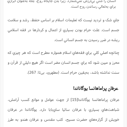
انسان را شئي بي‌ارزش نمي‌شمارد. زيرا بدن جايگاه روح، بلکه به‌عنوان ابرازي
براي به‌تعالي رساندن روح است.
جاي شک و ترديد نيست که تعليمات اسلام بر اساس حفظ، رشد و سلامت
جسم است. علت حرام بودن بسياري از اعمال و كردارها در فقه اسلامي
ريشه در ضرر رسيدن به جسم انساني است.
چنانچه اصلي کلي براي فقه‌هاي اسلام همواره مطرح است که هر چيزي که
محرز و مبين شود که براي جسم انسان مضر است اگر هيچ دليلي از قرآن و
سنت نداشته باشد، به‌یقین حرام است. (مطهری، بی‌تا: 267).
عرفان پراماهانسا يوگاناندا
عرفان پراماهانسا يوگاناندا
[15]
از جهت عوامل و موانع کسب آرامش،
شباهت‌هاي بسياري با عرفان ساتيا ساي‌بابا دارد. يوگاناندا در عرفان
خويش از گزاره‌هاي حضرت مسيح، کتب مقدس و عرفان هندو به طرز