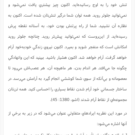
تنش خود را به اوج رسانيده‌ايد. اکنون چيز بيشتري يافت نمي‌شود و
نمي‌توانيد جلوتر رويد. همه توان شما درگير تنش‌تان شده است. اکنون به
نظاره آن نشينيد. شما از راه پرتنش بودن خود، به آستانه نقطه پرش
رسيده‌ايد. از اين‌روست که نمي‌توانيد پيش‌تر رويد. چنانچه جلوتر رويد
امکانش است که منفجر شويد و بميرد. اکنون نيروي زندگي خودبه‌خود آرام
خواهد گرفت. آرام خواهد شد. اکنون هشيار باشيد. ببينيد که اين وانهادگي
چگونه جا مي‌افتد. هر اندام بدن، هر ماهيچه آن، هر عصب‌اش مي‌رود تا
معصومانه و بي‌آنکه از سوي شما کوششي انجام گيرد به آرامش مي‌رسد. در
ساختار جسماني خود آرام شدن نقاط بسياري را احساس کنيد. همه تن‌تان
مجموعه‌اي از نقاط آرام شدند (اشو، 1380: 45).
در مورد اين نظريه ايرادهاي متفاوتي عنوان مي‌شود که در زير به برخي از
آنها اشاره مي‌شود:
اسلام هيچ‌گاه براي تأمين آرامش فردي، معتقد به‌کار نکردن، در جاي خود