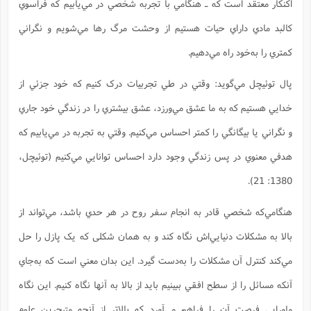
اکنکار معتقد است که ـ هنگامي با تجربه شخصي در مي‌يابيم که فراسوي
کالبد مادي داراي حيات هستيم از وحشت مرگ رها مي‌شويم و نگراني
کمتري را به‌خود راه مي‌دهيم.
پال توئيچل مي‌گويد: وقتي در طي تجربيات درک کنيم که خود جزئي از
خدايي هستيم که به ما عشق مي‌ورزد، عشق بيشتري را در زندگي خود جاري
و نگراني يا بيگانگي را کمتر احساس مي‌کنيم. وقتي به تجربه در مي‌يابيم که
هدفي معنوي در پس زندگي وجود دارد احساس توانايي مي‌کنيم (توئیچل،
1380: 21).
هنگامي‌که شخصي قادر به انجام سفر روح در هر حدي باشد، مي‌تواند از
بالا به مشکلات دنيايي‌اش نگاه کند و به همان شکلی که يک پازل را حل
مي‌کند کنترل آن مشکلات را به‌دست گيرد. اين بدان معني است که به‌جاي
آنکه مسائل را از سطح افقي ببينيم بايد از بالا به آنها نگاه کنيم. اين نگاه
ماورايي فرصت آن را فراهم مي‌آورد که بالاتر از آنچه متبحرين علوم