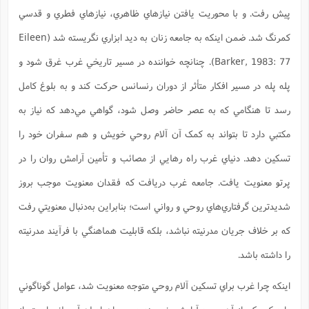
س
م
ع
ف
ق
م
(
ه
پيش رفت. و با محوريت يافتن نياز‌هاي ظاهري،‌ نيازهاي فطري و قدسي
ع
ع
ش
ز
م
ر
ش
پ
ا
ا
ا
ق
ح
ف
ت
كمرنگ شد. ضمن اينكه به جامعه زنان به ديد ابزاري نگريسته شد (Eileen
گ
ع
ق
د
پ
ف
خ
(
ذ
ب
ت
ا
ش
م
ح
ع
Barker, 1983: 77). چنانچه خواننده در مسير تاريخي غرب غرق شود و
ش
م
ع
س
2
م
ا
ا
خ
ت
خ
پله پله در مسير افکار متأثر از دوران رنسانس حرکت کند و به بلوغ کامل
آ
م
ف
ق
ح
پ
ص
پ
د
ن
و
(
آ
رسد تا هنگامي که به عصر حاضر وصل ‌شود، گواهي مي‌دهد که نياز به
ه
ع
م
ش
ت
ت
د
پ
ج
ا
2
ا
ت
مکتبي دارد تا بتواند به کمک آن آلام روحي خويش و هم سفران خود را
ی
گ
ش
ف
ا
(
ذ
ب
ش
م
تسکين دهد. دنياي غرب راه رهايي از مصائب و تأمين آرامش روان را در
ح
م
ا
ا
م
ا
م
ب
ا
پرتو معنويت يافت. جامعه غرب دريافت که فقدان معنويت موجب بروز
ش
و
(
ف
م
ش
ف
ن
م
شديدترين گرفتاري‌هاي روحي و رواني است؛ بنابراين به‌دنبال معنويتي رفت
پ
ع
و
ا
ت
ف
ه
ع
ا
(
ف
ت
که بر خلاف جريان مدرنيته نباشد، بلکه قابليت هماهنگي با فرآيند مدرنيته
ت
ق
ن
ح
ذ
غ
ش
م
را داشته باشد.
ب
پ
ت
م
(
د
م
ه
ا
ت
ف
اينکه چرا غرب براي تسکين آلام روحي متوجه معنويت شد، عوامل گوناگوني
ح
س
آ
و
ر
ش
ن
ع
ف
ع
م
د