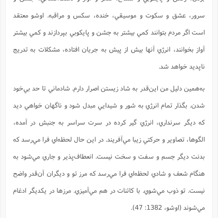
سرور، عشق و سکوت و موسيقي، خنده، سکس و مراقبه. اوشو معتقد
است اگر مردم بتوانند کمي بيشتر به جشن و پايکوبي بپردازند و کمي بيشتر
آواز بخوانند، انرژي آنها بيش از پيش به جريان افتاده، مشکلات به تدريج
ناپديد خواهد شد.
به‌همين دليل من اين‌قدر به شاد زيستن اصرار دارم. شادماني تا حد بي‌خود
شدن. بگذار تمام انرژي به شور و شيدايي مبدل شود و ناگهان خواهي ديد
که ديگر سرنداري، انرژي گير کرده در سرت سراسر به جنبش در آمده،
الگوها، تصاوير و حرکتي زيبا مي‌آفريند. در اين حال لحظه‌اي فرا مي‌رسد که
بدنت ديگر جسم و سفت و سخت نيست. انعطاف‌پذير و جاري مي‌شود به
هنگام شعف و شادي لحظه‌اي فرا مي‌رسد که مرز تو و ديگران آن‌قدر واضح
نيست. تو ذوب مي‌شوي. با کائنات در هم مي‌آميزي. مرزها در يکديگر ادغام
مي‌شوند (اوشو، 1382: 47).