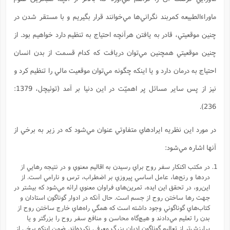
ماوراءالطبيعه کمربند نگراني‌ها مي‌خوانند قرار بگيريم و با مستقر شدن در
چنين موقعيتي، قادر به يافتن هرآنچه احتياج به تنظيم دارد خواهيم بود. از
چنين موقعيتي همچنين مي‌توان دريافت که کدام قسمت از بدن انسان
احتياج به درمان دارد و يا اينکه چگونه مي‌توان موقعيت مالي را تنظيم کرد و
نيز از پس ساير مسائل پر اهميّت در اين دنيا بر آمد (توئیچل، 1379:
236).
در مورد اين نظريه ايرادهاي متفاوتي عنوان مي‌شود که در زير به برخي از
آنها اشاره مي‌شود:
در مکتب اکنکار سفر روح براي رسيدن به اقاليم معنوي و در نتيجه رهايي از
دردها و رنج‌ها، عامل اساسي پيروزي بر اضطراب، ترس و نارامي است. از
اين‌رو، در تحقق اين ايده، تمرين‌های فراوان معنوي ارائه مي‌شود که بیشتر در
جهت رها ساختن روح از جسم است. حال آنکه در ادوار گوناگون استادان و
کتاب‌هاي گوناگوني وجود داشته است که همگي راه‌هاي خارج ساختن روح از
بدن را تعليم مي‌دادند و هيچ‌گاه محاسن و منافع سفر روح را بزرگتر و يا
پرارزش‌تر از تعاليم گوناگون اديان بزرگ معرفي نکرده‌اند. ضمن اينکه برخي از