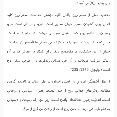
پال پوئيچل
[8]
مي‌گويد:
مقصود اصلي از سفر روح يافتن اقليم بهشتي خداست. سفر روح کليد
اصلي براي گشودن اسرار جهان معنوي است. اين، وسيله‌اي است براي
رسيدن به اقليم روح که به‌عنوان سرزمين بهشت شناخته شده است.
جايي‌که خدا سرچشمه خود را در مرکز تمامي هستي‌ها تأسيس کرده است.
جداي از اين حقيقت، ما مقصودي ديگر براي اکنکار در جهاني که در آن
زندگي مي‌کنيم مي‌يابيم و آن حل مسائل زندگي‌مان از طريق سفر روح
است (توئیچل، 1379: 235).
از علل آشفتگي امروزي و رنجش انسان در طي ساليان، ناديده گرفتن
مطالعه روش‌هاي جدايي روح از بدن توسط رهبران سياسي و روحاني
است. اهميّت چنين مطالعه‌اي واضح است، زيرا تنها راه رسيدن و دستيابي
به علم نايتناهي، رها ساختن روح است از زندان تن قبل از مرگ.