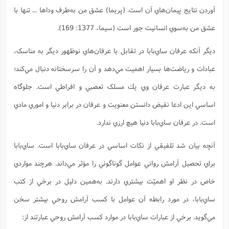
آوردن نتايج پيمان‌هاي آن است. (پريما) عشق من به‌طرف وداها ... تنها با
عشق من به‌سوي انسانيت جور است (سیما، 1377: 169).
ديگر آنکه عرفان ساي‌بابا در تقابل با عرفان‌هاي نوظهور ديگر به مناسک،
عبادات و رياضت‌ها بسيار اهميت مي‌دهد و آن را سرسختانه دنبال مي‌كند؛
به ديگر عبارت عرفان وي يك مسلک تعصبي و افراطي است. جلوگاه
اساسي اين ادعا نقيض دانستن معنويت و عرفان در برابر دنيا و اموري مادي
است. در عرفان ساي‌بابا دنيا هيچ ارزي ندارد.
آنچه بيان شد تلفيقي از نکات اساسي در عرفان ساي‌بابا است. ساي‌بابا
براي تحصيل آرامش رواني عوامل گوناگوني را مؤثر مي‌داند. هرچند مواردي
خاص در نظر او اهميّت بيشتري دارند. به‌همين دلیل در برخي از کتب
ساي‌بابا، در مورد رابطه آن عوامل با کسب آرامش روحي بيشتر سخن
مي‌گويد. برخي از عبارات ساي‌بابا در موارد کسب آرامش روحي عبارتند‌ از: