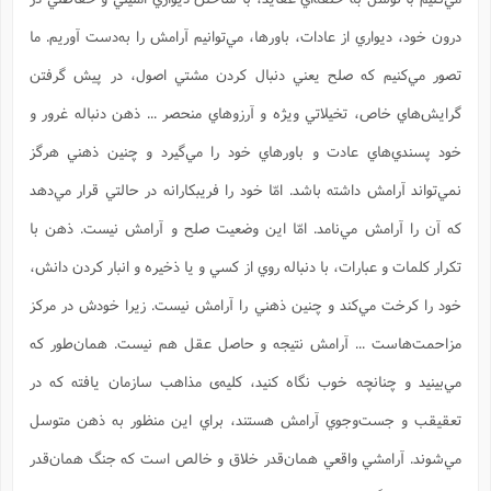
درون خود، ديواري از عادات، باورها، مي‌توانيم آرامش را به‌دست آوريم. ما
تصور مي‌کنيم که صلح يعني دنبال کردن مشتي اصول، در پيش گرفتن
گرايش‌هاي خاص، تخيلاتي ويژه و آرزوهاي منحصر ... ذهن دنباله غرور و
خود پسندي‌هاي عادت و باورهاي خود را مي‌گيرد و چنين ذهني هرگز
نمي‌تواند آرامش داشته باشد. امّا خود را فريبکارانه در حالتي قرار مي‌دهد
که آن را آرامش مي‌نامد. امّا اين وضعيت صلح و آرامش نيست. ذهن با
تکرار کلمات و عبارات، با دنباله روي از کسي و يا ذخيره و انبار کردن دانش،
خود را کرخت مي‌کند و چنين ذهني را آرامش نيست. زيرا خودش در مرکز
مزاحمت‌هاست ... آرامش نتيجه و حاصل عقل هم نيست. همان‌طور که
مي‌بينيد و چنانچه خوب نگاه کنيد، کليه‌ی مذاهب سازمان يافته که در
تعقيقب و جست‌وجوي آرامش هستند، براي اين منظور به ذهن متوسل
مي‌شوند. آرامشي واقعي همان‌قدر خلاق و خالص است که جنگ همان‌قدر