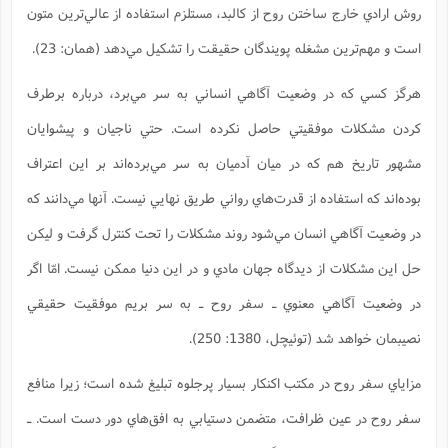
روش ارادي خارج ساختن روح از کالبد، مستلزم استفاده از عالي‌ترين متون
است و مهم‌ترين مشغله پويندگان حقيقت را تشکيل مي‌دهد (همان: 23).
هرگز کسي که در وضعيت آگاهي انساني به سر مي‌برد، درباره برطرف
کردن مشکلات موفقيتي حاصل نکرده است. حتي ناجيان و پيشوايان
مشهور تاريخ هم که در ميان آدميان به سر مي‌برده‌اند بر اين اعتراف
بوده‌اند که استفاده از قدرت‌هاي رواني طريق نهايي نيست. آنها مي‌دانند که
در وضعيت آگاهي انسان مي‌شود روند مشکلات را تحت کنترل گرفت و ليکن
حل اين مشکلات از ديدگاه جهان مادي و در اين دنيا ممکن نيست. امّا اگر
در وضعيت آگاهي معنوي ـ سفر روح ـ به سر بريم موفقيت حقيقي
نصيبمان خواهد شد (توئیچل، 1380: 250).
مزاياي سفر روح در مکتب اکنکار بسيار پر‌جلوه تبليغ شده است؛ زيرا منافع
سفر روح در عين ظرافت، متضمن دستيابي به افق‌هاي دور دست است. ـ