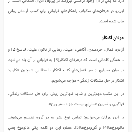
دارد که يکي از آن وجود آرامشي نيرومند در پيروان اديان آسماني است. از
ت
ا
ا
ف
ح
ت
ت
س
اين‌رو در عرفان‌هاي سکولار، راهکارهاي فراواني براي کسب آرامش رواني
ن
ج
ذ
ق
ش
م
و
بيان شده است.
م
م
س
م
ج
(
ا
و
ج
ش
عرفان اکنکار
ح
چ
م
ع
س
ف
خ
(
ا
ف
ن
آزادي، کمال، خردمندي، آگاهي، امنيت، رهايي از قانون عليت، تناسخ
[2]
و
ن
ت
م
ذ
... همگی کلماتي است که درعرفان اکنکار
[3]
به فراواني از آن ياد مي‌شود.
م
ت
م
م
ک
در ميان بسياري از سر فصل‌هاي کتب اکنکار با مطالبي همچون «کاربرد
ا
ش
(
ه
ش
پ
اکنکار در حل مشکلات زندگي» مواجه مي‌شويم.
ع
ا
چ
و
ا
و
ع
ش
در اين مکتب مهم‌ترين و شايد تنها‌ترين روش براي حل مشکلات زندگي،
پ
(
ف
ذ
ف
ن
فراگيري و تمرين عملي‌اي نيست جز «سفر روح».
م
ز
ن
ت
ا
(
م
ت
در اين عرفان مي‌خوانيم: تمامي نوع بشر به دو گروه تقسيم مي‌شوند.
ح
م
ا
ع
مانوموخ‌ها
[4]
و گوروموخ‌ها
[5]
. معناي اين دو کلمه يکي مانوموخ يعني
(
ع
ش