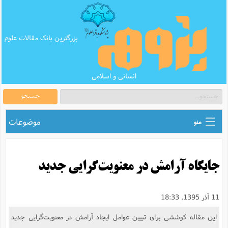
بزرگترین بانک مقالات علوم
انسانی و اسلامی
جستجو
موضوعات
منو
ق
اطلاع رسانی های علمی
ا
جایگاه آرامش در معنویت‌گرایی جدید
ق
بانک محتوای تبلیغ
ر
ه
ب
ق
بانک مقالات
ع
م
11 آذر 1395, 18:33
ت
ب
ق
م
پرسش و پاسخ
این مقاله کوششی برای تبیین عوامل ایجاد آرامش در معنویت‌گرایی جدید
م
ک
ق
م