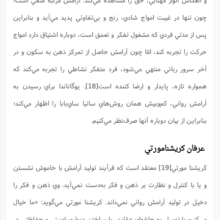
چون تنها در غيبت امواج شادي، رنج و بي‌تفاوتي پديد مي‌آيد و بنابراين
پس از مدتي فردي که مشغول تفکر و تعمق است، دوباره اشتياق دارد امواج
حرکت را تجربه کند، امّا چون آرامش حاصل از تمرکز ذهن به سکون و در
آخر سرور رباني منتهي مي‌شود، فرد متفکر نشاطي را تجربه مي‌کند که
همواره تازه، پايدار و ارضا کننده است
[18]
. يوگاناندا براي رسيدن به
آرامش رواني، کم‌وبیش همان روش‌هاي ساتيا ساي‌بابا را اظهار مي‌کند؛
بنابراين از بيان دوباره آنها صرف‌نظر مي‌کنيم.
عرفان کريشنامورتي
کريشنا مورتي
[19]
معتقد است که فرآيند توليد آرامش با خاموش نشستن
و يا با کنترل و نظارت بر ذهن و فکر به‌دست نمي‌آيد. وي ذهن و فکر را
دخيل در توليد آرامش رواني نمي‌داند. كريشنا مورتي مي‌گويد: «ما خيال
مي‌کنيم با توسل به حلقه‌اي عقايد، با ساختن ديواري امنيتي و حفاظتي در