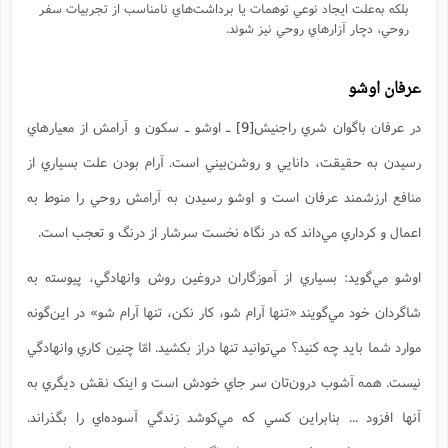
بلکه به‌علت ايجاد نوعي توهمات يا برداشت‌هاي نامناسب از تجربيات سفر
روحي، دچار آزارهاي روحي نيز شوند.
عرفان اوشو
در عرفان باگوان شري راجنيش
[9]
ـ اوشو ـ سکون و آرامش از معيارهاي
رسيدن به حقيقت، دانايي و روشن‌بيني است. آرام بودن علت بسياري از
منافع ارزشمند عرفان است و اوشو رسيدن به آرامش روحي را منوط به
اعمال و کرداري مي‌داند که در نگاه نخست سرشار از درنگ و تعجب است.
اوشو مي‌گويد: بسياري از آموزگاران دروغين روش وانهادگي، پيوسته به
شاگردان خود مي‌گويند «تنها آرام شو، کار نکن، تنها آرام شو» در اين‌گونه
موارد شما بايد چه کنيد؟ مي‌توانيد تنها دراز بکشيد. امّا چنين کاري وانهادگي
نيست. همه آشوب درون‌تان سر جاي خودش است و اينک نقش ديگري به
آنها افزود ... بنابراين کسي که مي‌کوشد زندگي آسوده‌اي را بگذراند.