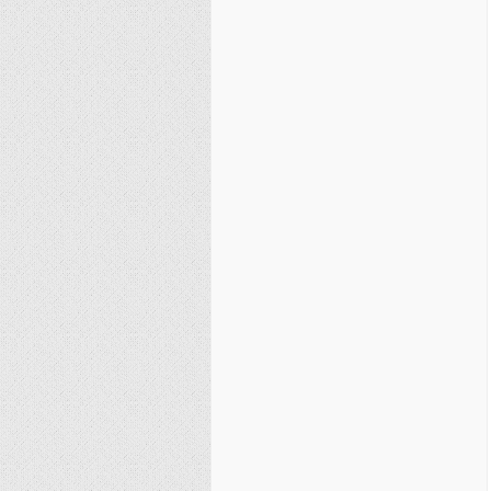
نصیریه (شیعی)
سایر فرق شیعی