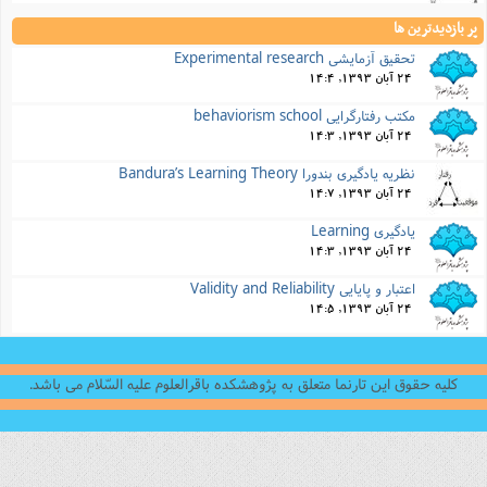
پر بازدیدترین ها
تحقیق آزمایشی Experimental research
24 آبان 1393, 14:4
مکتب رفتارگرایی behaviorism school
24 آبان 1393, 14:3
نظریه یادگیری بندورا Bandura’s Learning Theory
24 آبان 1393, 14:7
یادگیری Learning
24 آبان 1393, 14:3
اعتبار و پایایی Validity and Reliability
24 آبان 1393, 14:5
کلیه حقوق این تارنما متعلق به پژوهشکده باقرالعلوم علیه السّلام می باشد.