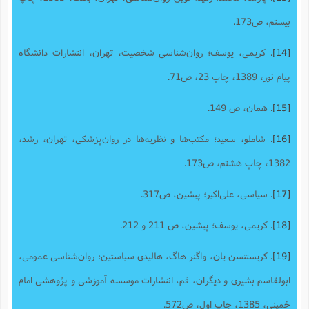
بیستم، ص173.
[14]
. کریمی، یوسف؛ روان‌شناسی شخصیت، تهران، انتشارات دانشگاه
پیام نور، 1389، چاپ 23، ص71.
[15]
. همان، ص 149.
[16]
. شاملو، سعید؛ مکتب‌ها و نظریه‌ها در روان‌پزشکی، تهران، رشد،
1382، چاپ هشتم، ص173.
[17]
. سیاسی، علی‌اکبر؛ پیشین، ص317.
[18]
. کریمی، یوسف؛ پیشین، ص 211 و 212.
[19]
. کریستنسن یان، واگنر هاگ، هالیدی سباستین؛ روان‌شناسی عمومی،
ابولقاسم بشیری و دیگران، قم، انتشارات موسسه آموزشی و پژوهشی امام
خمینی، 1385، چاپ اول، ص572.