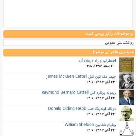
این موضوعات را نیز بررسی کنید:
روانشناسی عمومی
جدیدترین ها در این موضوع
اضطراب و راه درمان آن
20 اسفند 1396, 4:8
جیمز مک کین کتل James McKeen Cattell
24 آبان 1393, 14:7
ریموند برنارد کتل Raymond Bernard Cattell
24 آبان 1393, 14:7
دونالد اولدینگ هب Donald Olding Hebb
24 آبان 1393, 14:7
ویلیام شلدون William Sheldon
24 آبان 1393, 14:7