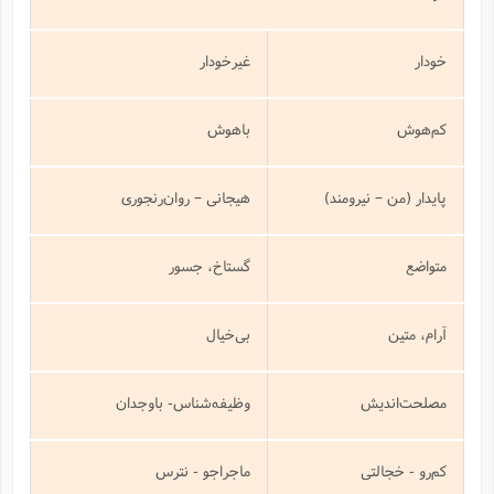
خودار
غیرخودار
کم‌هوش
باهوش
پایدار (من – نیرومند)
هیجانی – روان‌رنجوری
متواضع
گستاخ، جسور
آرام، متین
بی‌خیال
مصلحت‌اندیش
وظیفه‌شناس- باوجدان
کم‌رو - خجالتی
ماجراجو - نترس