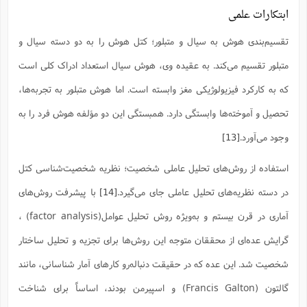
ابتکارات علمی
ا
ش
و
ف
(
ذ
تقسیم‌بندی هوش به سیال و متبلور؛ کتل هوش را به دو دسته سیال و
ن
م
م
غ
متبلور تقسیم می‌کند. به عقیده وی، هوش سیال استعداد ادراک کلی است
م
م
(
که به کارکرد فیزیولوژیکی مغز وابسته است. اما هوش متبلور به تجربه‌ها،
ش
ب
ه
تحصیل و آموخته‌ها وابستگی دارد. همبستگی این دو مؤلفه هوش فرد را به
(
و
وجود می‌آورد.
[13]
ن
ا
ف
ح
م
استفاده از روش‌های تحلیل عاملی شخصیت؛ نظریه شخصیت‌شناسی کتل
(
م
در دسته نظریه‌های تحلیل عاملی جای می‌گیرد.
[14]
با پیشرفت روش‌های
ن
ش
(
آماری در قرن بیستم و به‌ویژه روش تحلیل عوامل(factor analysis) ،‌
د
س
ف
گرایش عده‌ای از محققان متوجه این روش‌ها برای تجزیه و تحلیل ساختار
ف
م
ش
شخصیت شد. این عده که در حقیقت دنباله‌رو کارهای آمار شناسانی، مانند
م
گالتون (Francis Galton) و اسپیرمن بودند، اساساً برای شناخت