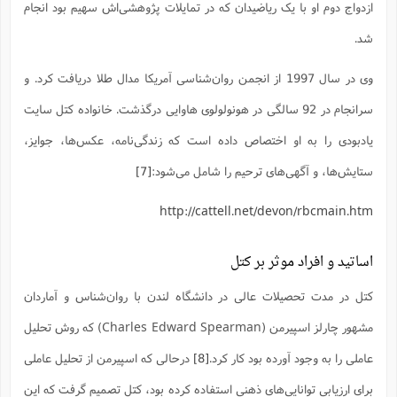
س
م
ازدواج دوم او با یک ریاضیدان که در تمایلات پژوهشی‌اش سهیم بود انجام
ع
ف
ق
م
(
ه
ع
ع
ش
ز
م
ر
ش
پ
ا
ا
ا
شد.
ق
ح
ف
ت
گ
ع
ق
د
پ
ف
خ
(
ذ
ب
ت
ا
ش
م
ح
ع
وی در سال 1997 از انجمن روان‌شناسی آمریکا مدال طلا دریافت کرد. و
ش
م
ع
س
2
م
ا
ا
خ
ت
خ
سرانجام در 92 سالگی در هونولولوی هاوایی درگذشت. خانواده کتل سایت
آ
م
ف
ق
ح
پ
ص
پ
د
ن
و
(
آ
یادبودی را به او اختصاص داده است که زندگی‌نامه، عکس‌ها، جوایز،
ه
ع
م
ش
ت
ت
د
پ
ج
ا
2
ا
ت
ستایش‌ها، و آگهی‌های ترحیم را شامل می‌شود:
[7]
ی
گ
ش
ف
ا
(
ذ
ب
ش
م
http://cattell.net/devon/rbcmain.htm
ح
م
ا
ا
م
ا
م
ب
ا
ش
و
(
ف
م
ش
ف
ن
اساتید و افراد موثر بر کتل
م
پ
ع
و
ا
ت
ف
ه
ع
ا
(
ف
ت
کتل در مدت تحصیلات عالی در دانشگاه لندن با روان‌شناس و آماردان
ت
ق
ن
ح
ذ
غ
ش
م
مشهور چارلز اسپیرمن (Charles Edward Spearman) که روش تحلیل
ب
پ
ت
م
(
د
م
ه
ا
ت
عاملی را به وجود آورده بود کار کرد.
[8]
درحالی که اسپیرمن از تحلیل عاملی
ف
ح
س
آ
و
ر
ش
ن
ع
برای ارزیابی توانایی‌های ذهنی استفاده کرده بود، کتل تصمیم گرفت که این
ف
ع
م
د