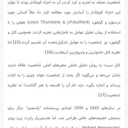
شخصیت معتقد به تجزیه و خرد کردن آن به اجزاء کوچک‌تر بودند تا بتوان
این اجزاء کوچک‌تر را آسان‌تر مورد مطالعه قرار داد مثلاً کسانی چون
ترستون و گیلفورد (Louis Thurstone & J.P.Guilford) هوش را با
استفاده از روش تحلیل عوامل به عامل‌هایی تجزیه کردند. همچنین کتل و
گیلفورد نیز شخصیت را به عوامل تشکیل‌دهنده‌ آن تقسیم کردند.
[15]
اما
نظریه کتل جامع‌ترین و وسیع‌ترین آن‌هاست.
[16]
کتل نسبت به روش تحلیل عاملی متغیرهای اصلی شخصیت علاقه شدید
نشان می‌دهد و می‌گوید: اگر بحث از شخصیت نتواند چیزی را به اثبات
برساند و اندازه بگیرد، باید نام آن را فلسفه یا هنر گذاشت! نه نظریه
شخصیت.
[17]
در سال‌های 1920 و 1930 تعدادی پرسشنامه "یک‌بعدی" دیگر برای
سنجش خصیصه‌های خاص طراحی شد. اما نخستین‌بار رابرت برن رویتر
(Robert Bernreuter) بود که نشان داد با یک آزمون می‌توان به طور