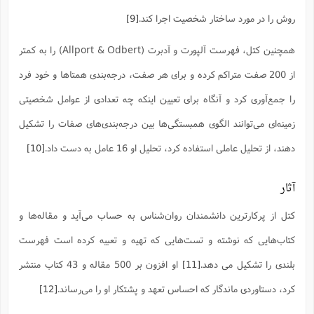
ت
ا
ا
ف
ح
ت
روش را در مورد ساختار شخصیت اجرا کند.
[9]
ت
س
ن
ج
ذ
ق
ش
م
و
همچنین کتل، فهرست آلپورت و آدبرت (Allport & Odbert) را به کمتر
م
م
س
م
ج
(
ا
و
از 200 صفت متراکم کرده و برای هر صفت، درجه‌بندی همتاها و خود فرد
ج
ش
ح
چ
م
ع
س
را جمع‌آوری کرد و آنگاه برای تعیین اینکه چه تعدادی از عوامل شخصیتی
ف
خ
(
ا
ف
ن
زمینه‌ای می‌توانند الگوی همبستگی‌ها بین درجه‌بندی‌های صفات را تشکیل
ن
ت
م
ذ
م
ت
دهند، از تحلیل عاملی استفاده کرد، تحلیل او 16 عامل به دست داد.
[10]
م
م
ک
ا
ش
(
ه
ش
آثار
پ
ع
ا
چ
و
ا
و
ع
کتل از پرکارترین دانشمندان روان‌شناس به حساب می‌آید و مقاله‌ها و
ش
پ
(
ف
ذ
کتاب‌هایی که نوشته و تست‌هایی که تهیه و تعبیه کرده است فهرست
ف
ن
م
ز
ن
ت
بلندی را تشکیل می دهد.
[11]
او افزون بر 500 مقاله و 43 کتاب منتشر
ا
(
م
ت
ح
م
کرد، دستاوردی ماندگار که احساس تعهد و پشتکار او را می‌رساند.
[12]
ا
ع
(
ع
ش