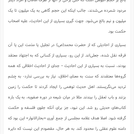
س
م
ع
ف
ق
م
(
ه
ع
ع
ش
ز
م
مردود شمرده می‌شدند، جالب اینکه این حجم گاهی به یک میلیون تا یک
ر
ش
پ
ا
ا
ا
ق
ح
ف
ت
گ
ع
ق
د
پ
ف
میلیون و نیم بالغ می‌شود. جهت گیری بسیاری از این احادیث، علیه اصحاب
خ
(
ذ
ب
ت
ا
ش
م
ح
ع
ش
م
ع
س
حکمت بود.
2
م
ا
ا
خ
ت
خ
آ
م
ف
ق
ح
پ
ص
پ
د
ن
بسیاری از احادیثی که از حضرت محمد(ص) در تجلیل یا مذمت این یا آن
و
(
آ
ه
ع
م
ش
ت
ت
د
پ
ج
ا
2
فرقه نقل شده، جعلی‌اند. از این رو، بسیاری از کسانی که به اجتهاد معتقد
ا
ت
ی
گ
ش
ف
ا
(
بودند، نسبت به بسیاری از این احادیث – جدای از احادیث اخلاقی که همه
ذ
ب
ش
م
ح
م
ا
ا
م
ا
م
گروه‌ها معتقدند که سنت به معنای اخلاق، نیاز به بررسی ندارد- به چشم
ب
ا
ش
و
(
ف
م
ش
ف
ن
تردید می‌نگریستند. اهل حدیث توهمی را ایجاد کردند تا حکمت را زمین
م
پ
ع
و
ا
ت
ف
ه
بزنند و باب تعقل را ببندند. مثلا در میان شیعه در دوره صفویه، به یک باره
ع
ا
(
ف
ت
ت
ق
ن
ح
کتاب‌های حدیثی رو شد. این نبود، جز برای آنکه جلوی فلسفه و حکمت
ذ
غ
ش
م
ب
پ
ت
م
(
د
م
گرفته شود. اصلا هدف علامه مجلسی از جمع آوری «بحارالانوار» این بود که
ه
ا
ت
ف
ح
س
آ
و
ر
ش
دامنه علوم عقلی را محدود کند. به هر حال، مقصودم این نیست که دایره
ن
ع
ف
ع
م
د