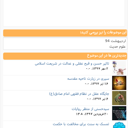
ا
ش
و
ف
(
ذ
ن
م
م
غ
م
م
(
این موضوعات را نیز بررسی کنید:
ش
اردیبهشت 94
ب
ه
علوم حدیث
(
و
جدیدترین ها در این موضوع
ن
ا
تاثیر حسن و قبح عقلی و عدالت در شریعت اسلامی
ف
ح
م
(
2 مهر 1397, 0:0
م
سیری در زیارت ناحیه مقدسه
ن
16 تیر 1397, 0:0
ش
(
د
جایگاه عقل در نظام فقهی امام صادق(ع)
س
ف
6 تیر 1397, 0:0
ف
م
سیدحسنی از منظر روایات
ش
م
20 فروردین 1397, 14:8
تمسک به سنت برای مخالفت با حکمت