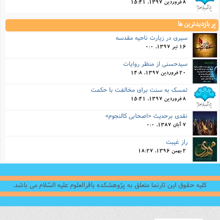
8 فروردین 1397, 15:41
پر بازدیدترین ها
سیری در زیارت ناحیه مقدسه
16 تیر 1397, 0:0
سیدحسنی از منظر روایات
20 فروردین 1397, 14:8
تمسک به سنت برای مخالفت با حکمت
8 فروردین 1397, 15:41
نقدی برحدیث «اصحابی کالنجوم»
7 آبان 1387, 0:0
راز غیبت
2 بهمن 1396, 18:27
کلیه حقوق این تارنما متعلق به پژوهشکده باقرالعلوم علیه السّلام می باشد.