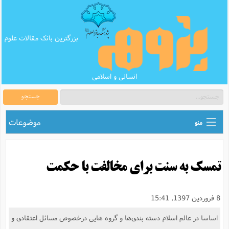
بزرگترین بانک مقالات علوم
انسانی و اسلامی
جستجو
موضوعات
منو
ق
اطلاع رسانی های علمی
ا
تمسک به سنت برای مخالفت با حکمت
ق
بانک محتوای تبلیغ
ر
ه
ب
ق
بانک مقالات
ع
م
8 فروردین 1397, 15:41
ت
ب
ق
م
پرسش و پاسخ
اساسا در عالم اسلام دسته بندی‌ها و گروه هایی درخصوص مسائل اعتقادی و
م
ک
ق
م