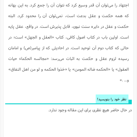
ت
ا
اجتهاد را می‌توان آن قدر وسیع کرد که نتوان آن را جمع کرد. به این بهانه
ا
ف
ح
ت
ت
س
ن
ج
که همه حکمت و عقل بدعت است، نمی‌توان آن را محدود کرد. البته
ذ
ق
ش
م
و
م
م
س
م
حکمت و عقل در دایره سنت نبوی، قابل پذیرش است. در واقع، عقل پایه
ج
(
ا
و
ج
ش
است. اولین باب در کتاب اصول کافی، کتاب «العقل و الجهل» است؛ در
ح
چ
م
ع
س
ف
خ
(
حالی که کتاب دوم آن توحید است. در احادیثی که از پیامبر(ص) و امامان
ا
ف
ن
ن
ت
م
رسیده لزوم عقل و حکمت به اثبات می‌رسد: «مجالسه الحکماء حیات
ذ
م
ت
م
م
ک
العقول» یا «الحکمه ضاله المومن» یا «خذوا الحکمه و لو من اهل النفاق»
ا
ش
(
ه
و... .»
ش
پ
ع
ا
چ
و
ا
و
ع
ش
پ
(
نظر خود را بنویسید!
ف
ذ
ف
ن
در حال حاضر هیچ نظری برای این مقاله وجود ندارد.
م
ز
ن
ت
ا
(
م
ت
ح
م
ا
ع
(
ع
ش