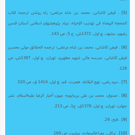
[5]
. فیض کاشانى، محمد بن شاه مرتضى؛ راه روشن ترجمه کتاب
المحجة البیضاء فی تهذیب الإحیاء، بنیاد پژوهشهاى اسلامى آستان قدس
رضوى، مشهد، چ اول، 1372ش، ج 5، ص 143.
[6]
. فیض کاشانى، محمد بن شاه مرتضى؛ ترجمه الحقائق مولى محسن
فیض کاشانى، مدرسه عالى شهید مطهرى، تهران، چ اول، 1387ش، ص
128.
[7]
. سید رضى، نهج البلاغة، هجرت، قم، چ اول، 1414 ق،‌ ص 520.
[8]
. صدوق، محمد بن على بن‌بابویه؛ عیون أخبار الرضا علیه‌السلام، نشر
جهان، تهران، چ اول، 1378ق، ج‌1، ص 213.
[9]
. فتح، 29.
[10]
. نراقی، معراج‌السعاده، پیشین، ص 169.