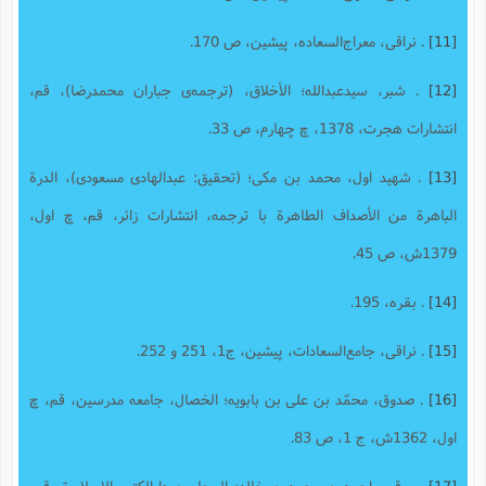
[11]
. نراقی، معراج‌السعاده، پیشین، ص 170.
[12]
. شبر، سیدعبدالله؛ الأخلاق، (ترجمه‌ی جباران محمدرضا)، قم،
انتشارات هجرت، 1378، چ چهارم، ص 33.
[13]
. شهید اول، محمد بن مکى؛ (تحقیق: عبدالهادى مسعودى)، الدرة
الباهرة من الأصداف الطاهرة با ترجمه، انتشارات زائر، قم، چ اول،
1379ش، ص 45.
[14]
. بقره، 195.
[15]
. نراقی، جامع‌السعادات، پیشین، ج1، 251 و 252.
[16]
. صدوق، محمّد بن على بن بابویه؛ الخصال، جامعه مدرسین، قم، چ
اول، 1362ش، ج 1، ص 83.
[17]
. برقى، احمدبن محمدبن خالد؛ المحاسن،دارالکتب الإسلامیة، قم،