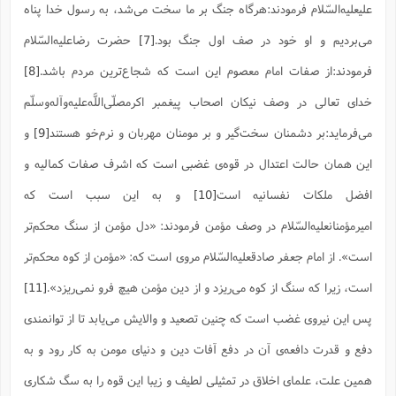
س
م
ع
علیعلیه‌السّلام فرمودند:هرگاه جنگ بر ما سخت می‌شد، به رسول خدا پناه
ف
ق
م
(
ه
ع
ع
ش
ز
م
ر
ش
پ
ا
ا
ا
می‌بردیم و او خود در صف اول جنگ بود.
[7]
حضرت رضاعلیه‌السّلام
ق
ح
ف
ت
گ
ع
ق
د
پ
ف
خ
(
ذ
فرمودند:از صفات امام معصوم این است که شجاع‌ترین مردم باشد.
[8]
ب
ت
ا
ش
م
ح
ع
ش
م
ع
س
2
م
ا
خداى تعالى در وصف نیکان اصحاب پیغمبر اکرمصلّى‌اللَّه‌علیه‌وآله‌وسلّم
ا
خ
ت
خ
آ
م
ف
ق
ح
پ
ص
پ
د
ن
مى‌فرماید:بر دشمنان سخت‌گیر و بر مومنان مهربان و نرم‌خو هستند
[9]
و
و
(
آ
ه
ع
م
ش
ت
ت
د
پ
ج
ا
2
این همان حالت اعتدال در قوه‌ی غضبی است که اشرف صفات کمالیه و
ا
ت
ی
گ
ش
ف
ا
(
ذ
افضل ملکات نفسانیه است
[10]
و به این سبب است که
ب
ش
م
ح
م
ا
ا
م
ا
م
امیرمؤمنانعلیه‌السّلام در وصف مؤمن فرمودند: «دل مؤمن از سنگ محکم‌تر
ب
ا
ش
و
(
ف
م
ش
ف
ن
است». از امام جعفر صادقعلیه‌السّلام مروى است که: «مؤمن از کوه محکم‌تر
م
پ
ع
و
ا
ت
ف
ه
ع
ا
(
است، زیرا که سنگ از کوه مى‌ریزد و از دین مؤمن هیچ فرو نمى‌ریزد».
[11]
ف
ت
ت
ق
ن
ح
پس این نیروی غضب است که چنین تصعید و والایش می‌یابد تا از توانمندی
ذ
غ
ش
م
ب
پ
ت
م
(
د
م
دفع و قدرت دافعه‌ی آن در دفع آفات دین و دنیای مومن به کار ‌رود و به
ه
ا
ت
ف
ح
س
آ
و
ر
ش
همین علت، علمای اخلاق در تمثیلی لطیف و زیبا این قوه را به سگ شکارى
ن
ع
ف
ع
م
د