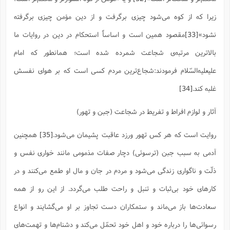
زیرا که از کوه مى‌شود چیزى برگرفت و از دین مؤمن چیزى برگرفته
نشود»
[33]
مقصود همین است و اساساً استحکام در دین در روایات ما
بالاترین مرتبه‌ی شجاعت شمرده شده است؛ همانطور که امام
علیعلیه‌السّلام فرمودند:شجاع‌ترین مردم کسی است که بر هوای نفسش
غلبه کند.
[34]
آثار و لوازم افراط و تفریط در شجاعت (جبن و تهور)
روایت است که هر کس تهور ورزد عاقبت پشیمان می‌شود.
[35]
همچنین
آدمى به سبب جبن (ترسوئى) دچار صفات مذمومى مانند خوارى نفس و
ذلّت و ناگوارى زندگى مى‌شود و مردم در جان و مال او طمع مى‌کنند و در
کارهاى خود بى‌ثبات و تنبل و راحت طلب مى‌گردد. از این رو از همه
سعادت‌ها باز مى‌ماند و ستمکاران دست تجاوز بر او مى‌گشایند و انواع
رسوائی‌ها را درباره خود و اهل خود تحمّل مى‌کند و دشنام‌ها و تهمت‌هاى