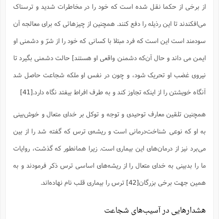
از برخی از حکما نقل شده است که خود را در مخاطرات شدید و ترسناک
مى‌افکندند تا این رذیله را دفع کنند. همچنین از چیزهائى که براى معالجه آن
سودمند است این است که فرد مبتلا با کسانى که خود را از شرّ و دشمنى او
ایمن مى داند و حال آن‌که دشمنن واقعی او هستند] حالت دشمنی بگیرد تا
نیروى غضب او تحریک شود، و چون در نفس او ملکه شجاعت حاصل شد
آنگاه خویشتن را از اینکه تجاوز کند و به طرف افراط بیفتد نگاه دارد.
[41]
همچنین تلقین معارف توحیدی و توجه و توکل بر خدای متعال و خوش‌بینی
به او که نوعی شناخت‌درمانی است و ریشه‌ی ترس که گفته شد را از بین
می‌برد نیز از درمان‌های این بیماری است. زیرا همانطور که گذشت، روایات
ما را بدبینی به خدای متعال را از ریشه‌های اساسی ترس ذکر فرمودند و به
همین جهت برخی بزرگان
[42]
ترس را بیماری قلب نام نهاده‌اند.
هشدارهایی در آسیب‌های شجاعت