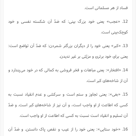
فساد از هر مسلمانى است.
12. «عجب» یعنى خود بزرگ بینى: که ضدّ آن شکسته نفسى و خود
کوچک‌بینى است.
13. «کبر» یعنى خود را از دیگران بزرگتر شمردن: که ضدّ آن تواضع است:
یعنى براى خود برترى و مزیّتى بر غیر ندیدن.
14. «افتخار»: یعنى مباهات و فخر فروشى به کمالى که در خود مى‌پندارد و
آن از شاخه‌هاى کبر است.
15. «بغى»: یعنى تجاوز و ستم است و سرکشى و عدم انقیاد نسبت به
کسى که اطاعت از او واجب است، و آن نیز از شاخه‌هاى کبر است. و ضدّ
آن تسلیم و انقیاد است نسبت به کسى که اطاعت از او واجب است.
16. «خود ستایی»: یعنى خود را از عیب و نقص پاک دانستن. و ضدّ آن