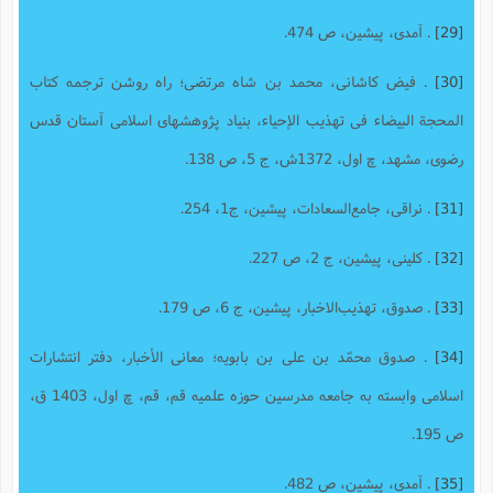
[29]
. آمدی، پیشین، ص 474.
[30]
. فیض کاشانى، محمد بن شاه مرتضى؛ راه روشن ترجمه کتاب
المحجة البیضاء فی تهذیب الإحیاء، بنیاد پژوهشهاى اسلامى آستان قدس
رضوى، مشهد، چ اول، 1372ش، ج 5، ص 138.
[31]
. نراقی، جامع‌السعادات، پیشین، ج1، 254.
[32]
. کلینی، پیشین، ج 2، ص 227.
[33]
. صدوق، تهذیب‌الاخبار، پیشین، ج 6، ص 179.
[34]
. صدوق محمّد بن على بن بابویه؛ معانی الأخبار، دفتر انتشارات
اسلامى وابسته به جامعه مدرسین حوزه علمیه قم، قم، چ اول، 1403 ق،
ص 195.
[35]
. آمدی، پیشین، ص 482.