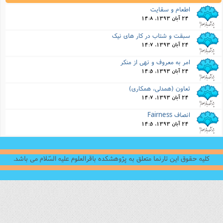
اطعام و سقایت
24 آبان 1393, 14:8
سبقت و شتاب در کار های نیک
24 آبان 1393, 14:7
امر به معروف و نهی از منکر
24 آبان 1393, 14:5
تعاون (همدلی، همکاری)
24 آبان 1393, 14:7
انصاف Fairness
24 آبان 1393, 14:5
کلیه حقوق این تارنما متعلق به پژوهشکده باقرالعلوم علیه السّلام می باشد.