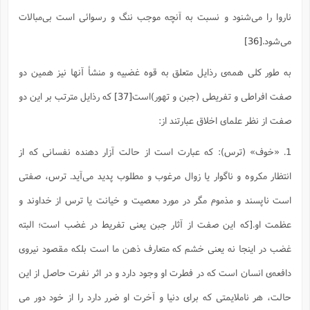
ناروا را مى‌شنود و نسبت به آنچه موجب ننگ و رسوائى است بى‌مبالات
مى‌شود.
[36]
به طور کلی همه‌‌ی رذایل متعلق به قوه غضبیه و منشأ آنها نیز همین دو
صفت افراطی و تفریطی (جبن و تهور)است
[37]
که رذایل مترتب بر این دو
صفت از نظر علمای اخلاق عبارتند از:
1. «خوف» (ترس): که عبارت است از حالت آزار دهنده نفسانى که از
انتظار مکروه و ناگوار یا زوال مرغوب و مطلوب پدید مى‌آید. ترس، صفتى
است ناپسند و مذموم مگر در مورد معصیت و خیانت یا ترس از خداوند و
عظمت او.[که این صفت از آثار جبن یعنی تفریط در غضب است؛ البته
غضب در اینجا نه یعنی خشم که متعارف ذهن ما است بلکه مقصود نیروی
دافعه‌ی انسان است که در فطرت او وجود دارد و در اثر نفرت حاصل از این
حالت، هر ناملایمتی که برای دنیا و آخرت او ضرر دارد را از خود دور می