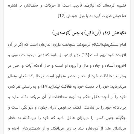
ت
ا
تشبیه کرده‌اند که نیازمند تأدیب است تا حرکات و سکناتش با اشاره
ا
ف
ح
ت
ت
س
ن
ج
صاحبش صورت گیرد نه با میل خودش.
[12]
ذ
ق
ش
م
و
م
م
س
م
ج
(
ا
و
نکوهش تهوّر (بی‌باکی) و جبن (ترسویی)
ج
ش
ح
چ
م
ع
س
ف
خ
امام عسکریعلیه‌السّلام فرمودند: شجاعت دارای اندازه‌ای است که اگر بر آن
(
ا
ف
ن
ن
افزوده شود تهور است.
[13]
تهور از عوامل نابود کننده‌ی موجودیت دنیوی و
ت
م
ذ
م
ت
اخروی انسان و جان و مال و آبروی او است و حال آن‌که آیات و اخبار در
م
م
ک
ا
ش
(
وجوب محافظت خود از حد و حصر متجاوز است درحالی‌که خدای متعال
ه
ش
پ
ع
ا
چ
و
مى‌فرماید: خود را با دست خود به هلاکت نیندازید
[14]
و به راستی هر کس
ا
و
ع
ش
خود را از آنچه عقل حکم به لزوم محافظت از آن مى‌کند نگاه ندارد و
پ
(
ف
ذ
ف
ن
بی‌باکانه خود را در هلاکت افکند، به نوعى دارای جنون و دیوانگى است و
م
ز
ن
ت
ا
(
م
ت
چگونه چنین کسى را مى‌توان عاقل نامید که خود را بى‌باکانه به خطر
ح
م
ا
ع
مى‌اندازد مثلا از کوه‌هاى بلند به زیر مى‌افکند و از شمشیرهاى آخته و
(
ع
ش