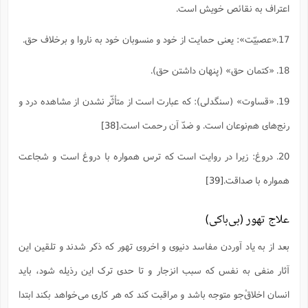
اعتراف به نقائص خویش است.
17.«عصبیّت»: یعنى حمایت از خود و منسوبان خود به ناروا و برخلاف حق.
18. «کتمان حق» (پنهان داشتن حق).
19. «قساوت» (سنگدلى): که عبارت است از متأثّر نشدن از مشاهده درد و
رنج‌هاى هم‌نوعان است. و ضدّ آن رحمت است.
[38]
20. دروغ: زیرا در روایت است که ترس همواره با دروغ است و شجاعت
همواره با صداقت.
[39]
علاج تهور (بی‌باکی)
بعد از به یاد آوردن مفاسد دنیوی و اخروی تهور که ذکر شدند و تلقین این
آثار منفی به نفس که سبب انزجار و تا حدی ترک این رذیله شود، باید
انسان اخلاقْ‌جو متوجه باشد و مراقبت کند که هر کارى مى‌خواهد بکند ابتدا