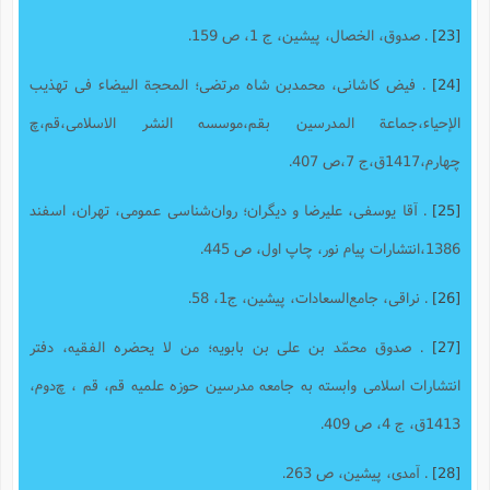
[23]
. صدوق، الخصال، پیشین، ج 1، ص 159.
[24]
. فیض کاشانى، محمدبن شاه مرتضى؛ المحجة البیضاء فی تهذیب
الإحیاء،جماعة المدرسین بقم،موسسه النشر الاسلامی،قم،چ
چهارم،1417ق،ج 7،ص 407.
[25]
. آقا یوسفی، علیرضا و دیگران؛ روان‌شناسی عمومی، تهران، اسفند
1386،انتشارات پیام نور، چاپ اول، ص 445.
[26]
. نراقی، جامع‌السعادات، پیشین، ج1، 58.
[27]
. صدوق محمّد بن على بن بابویه؛ من لا یحضره الفقیه، دفتر
انتشارات اسلامى وابسته به جامعه مدرسین حوزه علمیه قم، قم ، چ‌دوم،
1413ق، ج 4، ص 409.
[28]
. آمدی، پیشین، ص 263.