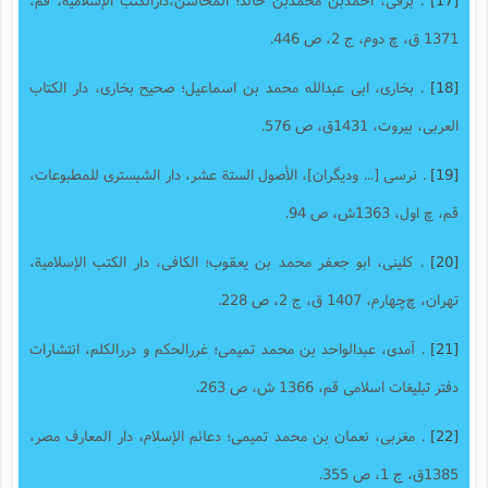
1371 ق، چ دوم، ج 2، ص 446.
[18]
. بخارى، ابی عبدالله محمد بن اسماعیل؛ صحیح بخاری، دار الکتاب
العربی، بیروت، 1431ق، ص 576.
[19]
. نرسی [... ودیگران]، الأصول الستة عشر، دار الشبستری للمطبوعات،
قم، چ اول، 1363ش، ص 94.
[20]
. کلینى، ابو جعفر محمد بن یعقوب؛ الکافی، دار الکتب الإسلامیة،
تهران، چ‌چهارم، 1407 ق، ج 2، ص 228.
[21]
. آمدى، عبدالواحد بن محمد تمیمى؛ غررالحکم و دررالکلم، انتشارات
دفتر تبلیغات اسلامى قم، 1366 ش، ص 263.
[22]
. مغربى، نعمان بن محمد تمیمى؛ دعائم الإسلام، دار المعارف مصر،
1385‌ق، ج 1، ص 355.