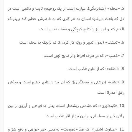
5. «عجله» (شتابزدگى): عبارت است از یک روحیه‌ی ثابت و دائمى است در
دل که باعث مى‌شود انسان به هر کارى که به خاطرش خطور کند بى‌درنگ
اقدام کند و این نیز از نتایج کوچکى و ضعف نفس است.
6. «تعسّف» (بدون تدبیر و رویّه کار کردن): که نزدیک به عجله است.
7. «غضب»: که در طرف افراط و از نتایج تهور است.
8. «انتقام»: که از نتایج غضب است.
9. «عنف» (درشتى و سختگیرى): که آن نیز از نتایج خشم است و ضدّش
رفق (مدارا) است.
10. «کینه‌توزى»: که دشمنى ریشه‌دار است، یعنى بدخواهى و آرزوی از بین
رفتن خیر از مسلمانی، و این نیز از آثار غضب است.
11. «عداوت آشکار»: که ضدّ «نصیحت» به معنى خیر خواهى و دفع شرّ و