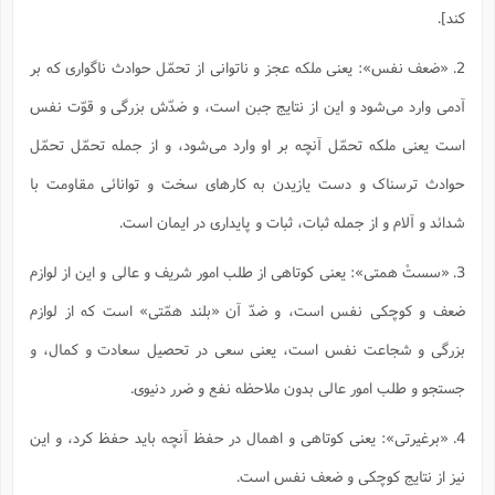
کند].
2. «ضعف نفس»: یعنى ملکه عجز و ناتوانى از تحمّل حوادث ناگوارى که بر
آدمى وارد مى‌شود و این از نتایج جبن است، و ضدّش بزرگى و قوّت نفس
است یعنى ملکه تحمّل آنچه بر او وارد مى‌شود، و از جمله تحمّل تحمّل
حوادث ترسناک و دست یازیدن به کارهاى سخت و توانائى مقاومت با
شدائد و آلام و از جمله ثبات، ثبات و پایدارى در ایمان است.
3. «سستْ همتی»: یعنى کوتاهى از طلب امور شریف و عالى و این از لوازم
ضعف و کوچکى نفس است، و ضدّ آن «بلند همّتى» است که از لوازم
بزرگى و شجاعت نفس است، یعنى سعى در تحصیل سعادت و کمال، و
جستجو و طلب امور عالى بدون ملاحظه نفع و ضرر دنیوى.
4. «بر‌غیرتی»: یعنى کوتاهى و اهمال در حفظ آنچه باید حفظ کرد، و این
نیز از نتایج کوچکى و ضعف نفس است.