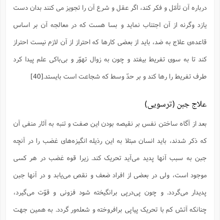
درباره آن تأمّل و فکر کند، اگر عقل و شرع آن را تجویز مى کنند بدان دست
یازد وگرنه از آن اجتناب نماید و بسا هست که در معالجه آن بر اساس
قاعده‌ی علاج به ضد، باید از بعضى کارها که احتراز از آن لازم نیست احتراز
کند تا به سوى تفریط بیفتد و چون به زوال تهوّر و بى‌باکى علم پیدا کرد
طرف تفریط را رها کند و بر حدّ وسط که شجاعت است بایستد.
[40]
علاج جبن‌ (ترسویی)
بعد از آگاه ساختن نفس بر نقیصه بودن این صفت و تنبه به آثار منفی آن
که ذکر شدند، باید انسان مبتلا به این رذیله انگیزه‌هاى غضب را در آنچه
جبن به سبب آنها پدید مى‌آید تحریک کند. زیرا قوه غضب در هر کسى
موجود است، ولى در بعضى از افراد ضعف و نقص مى‌یابد و در آنها جبن
پدیدار مى‌گردد. و چون پى‌درپى برانگیخته شود فزونى و قوّت می‌گیرد،
چنانکه آتش کم با تحریک پیاپى برافروخته و شعله‌ور گردد. به همین جهت