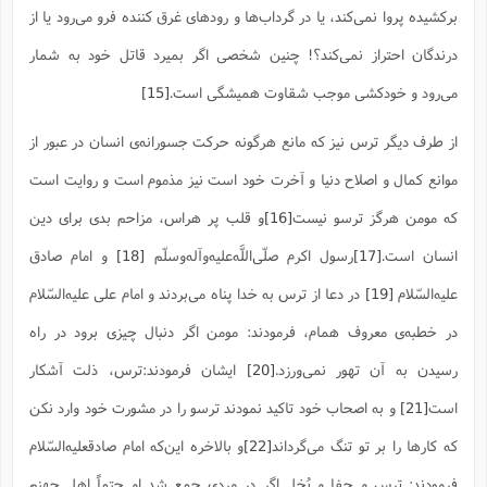
برکشیده پروا نمى‌کند، یا در گرداب‌ها و رودهاى غرق کننده فرو مى‌رود یا از
ا
ش
و
ف
درندگان احتراز نمى‌کند؟! چنین شخصى اگر بمیرد قاتل خود به شمار
(
ذ
ن
م
م
مى‌رود و خودکشى موجب شقاوت همیشگى است.
[15]
غ
م
م
(
از طرف دیگر ترس نیز که مانع هرگونه حرکت جسورانه‌ی انسان در عبور از
ش
ب
ه
موانع کمال و اصلاح دنیا و آخرت خود است نیز مذموم است و روایت است
(
و
که مومن هرگز ترسو نیست
[16]
و قلب پر هراس، مزاحم بدی برای دین
ن
ا
ف
ح
انسان است.
[17]
رسول اکرم صلّى‌اللَّه‌علیه‌وآله‌وسلّم
[18]
و امام صادق
م
(
م
علیه‌السّلام
[19]
در دعا از ترس به خدا پناه می‌بردند و امام علی علیه‌السّلام
ن
ش
(
در خطبه‌ی معروف همام، فرمودند: مومن اگر دنبال چیزی برود در راه
د
رسیدن به آن تهور نمی‌ورزد.
[20]
ایشان فرمودند:ترس، ذلت آشکار
س
ف
ف
م
است
[21]
و به اصحاب خود تاکید نمودند ترسو را در مشورت خود وارد نکن
ش
م
که کارها را بر تو تنگ می‌گرداند
[22]
و بالاخره این‌که امام صادقعلیه‌السّلام
فرمودند: ترس و جفا و بُخل اگر در مردی جمع شد او حتماً اهل جهنم