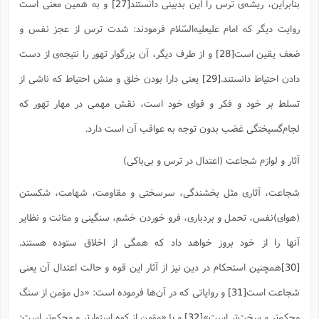
بنابراین، ریشه‌ی ترس را این بدبینی دانستند
[27]
و به همین معنی است
روایت دیگر که امام علیعلیه‌السّلام فرمودند: شدت ترس از عجز نفس و
ضعف یقین است
[28]
و از طرف دیگر، آن بزرگوار تهور را نتیجه‌ی از دست
دادن احتیاط دانستند.
[29]
یعنی دارا بودن خلق و منش احتیاط که ناشی از
تسلط بر خود و فکر و قوای خود است، نقش مهمی در مهار تهور که
لجام‌گسیختگی غضب بدون توجه به عواقب آن است دارد.
آثار و لوازم شجاعت (اعتدال در ترس و بی‌باکی)
شجاعت، آثاری مثل بخشندگى، سرسختى و مقاومت، شهامت، شکستن
(هواى)نفس، تحمل و بردبارى، فرو خوردن خشم، سنگینى و متانت و نظایر
آنها را از خود بروز خواهد داد که همگی از اخلاق ستوده هستند.
[30]
همچنین استحکام در دین نیز از آثار این قوه و حالت اعتدال آن یعنی
شجاعت است
[31]
و روایاتی که در آن‌ها فرموده است: «دل مؤمن از سنگ
محکم‌تر و سخت‌تر است»
[32]
و یا «مؤمن از کوه استوارتر و محکم‌تر است: