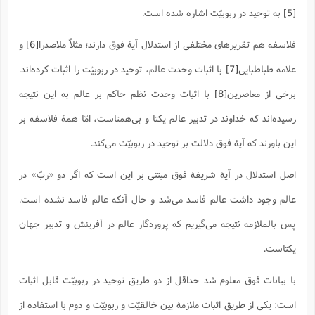
ت
ا
[5]
به توحید در ربوبیّت اشاره شده است.
ا
ف
ح
ت
ت
س
ن
ج
ذ
ق
ش
م
فلاسفه هم تقریرهای مختلفی از استدلال آیۀ فوق دارند؛ مثلاً ملاصدرا
[6]
و
و
م
م
س
م
ج
(
ا
علامه طباطبایی
[7]
با اثبات وحدت عالم، توحید در ربوبیّت را اثبات کرده‌اند.
و
ج
ش
ح
چ
م
برخی از معاصرین
[8]
با اثبات وحدت نظم حاکم بر عالم به این نتیجه
ع
س
ف
خ
(
ا
ف
ن
رسیده‌اند که خداوند در تدبیر عالم یکتا و بی‌همتاست، امّا همۀ فلاسفه بر
ن
ت
م
ذ
این باورند که آیۀ فوق دلالت بر توحید در ربوبیّت می‌کند.
م
ت
م
م
ک
ا
ش
(
اصل استدلال در آیۀ شریفۀ فوق مبتنی بر این است که اگر دو «ربّ» در
ه
ش
پ
ع
ا
چ
عالم وجود داشت عالم فاسد می‌شد و حال آنکه عالم فاسد نشده است.
و
ا
و
ع
ش
پس بالملازمه نتیجه می‌گیریم که پروردگار عالم در آفرینش و تدبیر جهان
پ
(
ف
ذ
ف
ن
یکتاست.
م
ز
ن
ت
ا
(
م
ت
با بیانات فوق معلوم شد حداقل از دو طریق توحید در ربوبیّت قابل اثبات
ح
م
ا
ع
است: یکی از طریق اثبات ملازمۀ بین خالقیّت و ربوبیّت و دوم با استفاده از
(
ع
ش