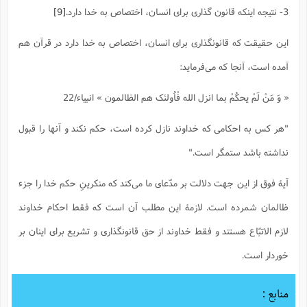
3- نتیجه اینکه قانون گذاری برای انسان، اختصاص به خدا دارد.
[9]
این حقیقت که قانونگذاری برای انسان، اختصاص به خدا دارد در قرآن هم
آمده است، آنجا که می‌فرماید:
« وَ مَنْ لَمْ یحکُمْ بما انزل الله فْاُولئک هم الظالمون » انبیاء/22
"هر کس به احکامی که خداوند نازل کرده است، حکم نکند و آنها را قبول
نداشته باشد ستمگر است."
آیۀ فوق از این جهت دلالت بر مدّعای ما می‌کند که منکرینِ حکم خدا را جزء
ظالمان شمرده است. لازمۀ این مطلب آن است که فقط احکام خداوند
لازم الاتبّاع هستند و فقط خداوند از حق قانونگذاری و تشریع برای اینان بر
خوردار است.
منابع :