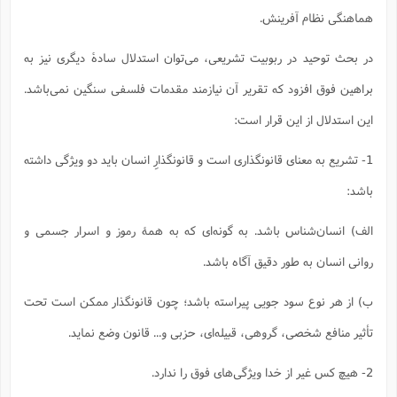
ا
ش
هماهنگی نظام آفرینش.
و
ف
(
ذ
ن
در بحث توحید در ربوبیت تشریعی، می‌توان استدلال سادۀ دیگری نیز به
م
م
غ
م
براهین فوق افزود که تقریر آن نیازمند مقدمات فلسفی سنگین نمی‌باشد.
م
(
این استدلال از این قرار است:
ش
ب
ه
(
1- تشریع به معنای قانونگذاری است و قانونگذارِ انسان باید دو ویژگی داشته
و
ن
ا
باشد:
ف
ح
م
(
الف) انسان‌شناس باشد. به گونه‌ای که به همۀ رموز و اسرار جسمی و
م
ن
روانی انسان به طور دقیق آگاه باشد.
ش
(
د
ب) از هر نوع سود جویی پیراسته باشد؛ چون قانونگذار ممکن است تحت
س
ف
ف
م
تأثیر منافع شخصی، گروهی، قبیله‌ای، حزبی و... قانون وضع نماید.
ش
م
2- هیچ کس غیر از خدا ویژگی‌های فوق را ندارد.