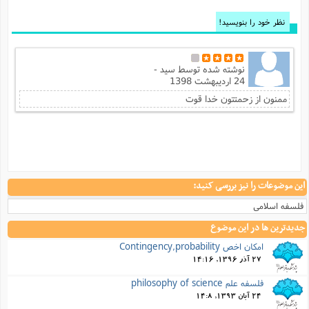
نظر خود را بنویسید!
نوشته شده توسط
سید -
24 اردیبهشت 1398
ممنون از زحمتتون خدا قوت
این موضوعات را نیز بررسی کنید:
فلسفه اسلامی
جدیدترین ها در این موضوع
امکان اخص Contingency,probability
27 آذر 1396, 14:16
فلسفه علم philosophy of science
24 آبان 1393, 14:8