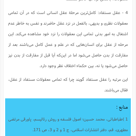
ت
ا
ا
ف
ح
ت
ت
س
ن
4 - عقل مستفاد: کامل‌ترین مرحلۀ عقل انسانی است که در آن تمامی
ج
ذ
ق
ش
م
و
م
معقولات نظری و بدیهی، بالفعل در نزد عقل حاضرند و نفس به خاطر عدم
م
س
م
ج
(
ا
و
اشتغال به امور بدنی تمامی این معقولات را نزد خود مشاهده می‌کند. این
ج
ش
ح
چ
م
ع
س
ف
خ
مرحله از عقل برای انسان‌هایی که در علم و عمل کامل می‌باشند بعد از
(
ا
ف
ن
مفارقت از بدن حاصل می‌شود اما در این‌که آیا قبل از مفارقت از بدن نیز
ن
ت
م
ذ
م
ت
حاصل می‌شود یا نه، بین حکماء اختلاف نظر وجود دارد.
م
م
ک
ا
ش
(
ه
این مرتبه را عقل مستفاد گویند چرا که تمامی معقولات مستفاد از عقل،
ش
پ
ع
ا
چ
و
فعّال می‌باشند.
ا
و
ع
ش
پ
(
ف
ذ
ف
منابع :
ن
م
ز
ن
ت
ا
(
م
1 )طباطبائی، محمد حسین؛ اصول فلسفه و روش رئالیسم، پاورقی مرتضی
ت
ح
م
ا
ع
مطهری، قم، دفتر انتشارات اسلامی، ج 1 و 2 و 3، ص 171.
(
ع
ش