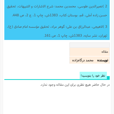
ا
ش
2 )نصیرالدین طوسی، محمدبن محمد؛ شرح الاشارات و التنبیهات، تحقیق
و
ف
(
ذ
حسن زاده آملی، قم، بوستان کتاب، 1383ش، چاپ 1، ج 2، ص 448.
ن
م
م
غ
م
م
3 )لاهیجی، عبدالرزاق بن علی؛ گوهر مراد، تحقیق مؤسسه امام صادق (ع)،
(
تهران، نشر سایه، 1383ش، چاپ 1، ص 161.
ش
ب
ه
(
و
مقاله
ن
ا
ف
ح
نویسنده
محمد درگاه‌زاده
م
(
م
ن
نظر خود را بنویسید!
ش
(
د
در حال حاضر هیچ نظری برای این مقاله وجود ندارد.
س
ف
ف
م
ش
م