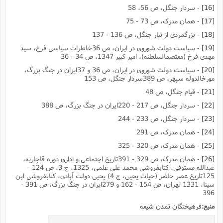
[16]
- سردار جنگل، ص 56، 58
[17]
- همان مدرک، ص 73 - 75
[18]
- بزرگمردى از تبار جنگل، ص 136 - 137
[19]
- سیاست دولت شوروى در ایران، ص 36خاطرات سیاسى فرخ، سید
مهدى فرخ (معتصمالسلطنه)، امیر کبیر 1347، ص 34 - 36
[20]
- سیاست دولت شوروى در ایران، ص 36 و 37ایران در جنگ بزرگ،
مورخالدوله سپهر، ص 389سردار جنگل، ص 153
[21]
- قیام جنگل، ص 48
[22]
- سردار جنگل، ص 217 - 220ایران در جنگ بزرگ، ص 388
[23]
- سردار جنگل، ص 233 - 244
[24]
- همان مدرک، ص 291
[25]
- همان مدرک، ص 320 - 325
[26]
- همان مدرک، ص 329 - 391تاریخ اجتماعى و ادارى دوره قاجاریه،
عبدالله مستوفى، کتابفروشى محمد على علمى، 1325، ج 3، ص 124 -
125تاریخ عصر حاضر (حیات یحیى، ج 4) یحیى دولت آبادى، کتابفروشى ابن
سینا، 1331 تهران، ص 154 - 162 و 279ایران در جنگ بزرگ، ص 391 -
396
منبع:
فرهیختگان تمدن شیعه