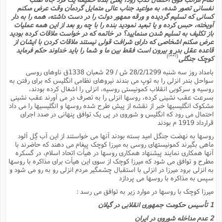
نفسانى تصور شده، به مواعید جناب عالى متمایل گردمآن وقت عرض مىکنم
کسانى که تسلیم گردیده و ورقه ممهور دولت را در دست داشته، همه را به دار
آویخته، حبس کرده و یا تبعید نمودید بنده را با چه رو بعد از این همه عملیات
باز تکلیف به تسلیم شدن مىنمایید؟ در خاتمه که در خواست ملاقات کرده بودید
عرض مىکنم اشخاصى که داراى شرافت قولى نیستند ملاقات کردن با ایشان از
قاعده عقل بدر و بیرون است فقط بین ما و شما را باید خداوند حکم فرماید
[22]
)
(
کوچک جنگلى
بامداد روز سه شنبه 28/2/1299 ش / 29 شعبان 1338ق ناوهاى روسى
سواحل بندر انزلى را به توپ مى بندند نیروهاى نظامى انگلیس که براى رفتن به
روسیه و سرکوبى انقلاب کمونیستى روسیه، انزلى را اشغال کرده بودند،
بسرعت عقب نشینى کرده، روسها انزلى را به تصرف در مى آورند عقب نشینى
مشکوک انگلیسیها خبر از نقشه از پیش طرح شده روسها و انگلیسیها را مى داد
احتمال مى رود که انگلیس و شوروى در پى یک توافق پنهانى در صدد اجراى
قرارداد 1919 م بودند
روسها به نهضت جنگل امید بسته بودند آنها مى خواستند از این آب گِل آلود
ماهى بگیرند کمونیستهاى روسى به میرزا کوچک پیغام مى دهند که حاضرند با
آنها همکارى نمایند پیشنهاد همکارى روسها در هیأت اتحاد اسلام، در گسکره
مطرح و توافق مى شود که میرزا کوچک از سوى این هیأت براى مذاکره با روسها
به انزلى برود میرزا در انزلى با استقبال چشمگیر مردم انزلى رو به رو مى شود و
سپس به مذاکره با روسها مى پردازد
میرزا کوچک با روسها در موارد زیر به توافق مى رسد :
1 تأسیس حکومت جمهورى انقلابى در گیلان
2 عدم مداخله شوروى در ایران