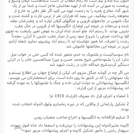
اکنون سه ماه و نیم است که زمام انقلاب در دست شماهاست گیلان وسیع و
پرنعمت به صورتى در آمده که از تهیه معاشش عاجز است و شما نیز از یک
شهر گدا، مخارج بلدیه را به زحمت تهیه مى کنید اگر نظر دقتى به خارج از
محوطه رشت بیفکنید، مى بینید که هزاران نفر از ترس غارت و کشته شدن و
ننگ ناموس در جادههاى قزوین و جنگلهاى گیلان آواره اند و چقدرشان نفله
شده و مردهاند در نتیجه این اوضاع، انگلیسیها که از قزوین در حال عقب
نشینى بودند، تا رستم آباد جلو آمدند شاه ایران به عوض تغییر پایتخت به تجهیز
قوا پرداخت تعرض را شروع نمود پس از دوبار عقب نشینى تا انزلى، مجدداً
رشت را تصرف، اما هنوز نتوانسته اید تا رستم آباد پیشروى نمایید شعله آزادى
تبریز در نتیجه این مخالفتها خاموش شد
نام سوسیالیست و بلشویک به حدى منفور شده که کسى حتى در خواب میل
ندارد آن را بشنودحاجى شیخ محمد حسن و میرزا عبدالحسین خان را در انزلى
دستگیر کردیدشیخ عبدالله خان در رشت شهید شد
من اگر چه در گوشه جنگل منزوى ام، لیکن از اوضاع جهان بى اطلاع نیستم و
یک نمونهاش را که در کشور ما روى داده است، براى استحضارتان مى نویسم :
انگلیسیها پیشنهاداتى به دولت ایران داده و جنگ با بلشویکها را به عهده گرفته
اند پیشنهادات مزبور از این قرارند :
1 امضاء و اجراى قرار داد معروف (قرارداد 1919 م)
2 تشکیل پارلمانى از وکلایى که در دوره زمامدارى وثوق الدوله انتخاب شده
بودند
3 تسلیم قزاقخانه به انگلیسیها و اخراج صاحب منصبان روس
کابینه مشیرالدوله این پیشنهادات را نپذیرفت و استعفا داد شاه قبول نموده،
[25]
)
(
سپهدار رشتى را مأمور تشکیل کابینه و اجراى پیشنهادات مزبور نمود»