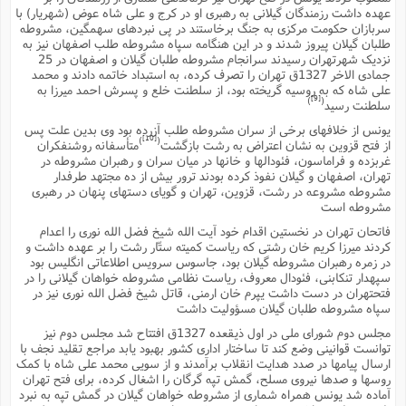
ت
ا
عهده داشت رزمندگان گیلانى به رهبرى او در کرج و على شاه عوض (شهریار) با
ا
ف
ح
ت
سربازان حکومت مرکزى به جنگ برخاستند در پى نبردهاى سهمگین، مشروطه
ت
س
ن
ج
طلبان گیلان پیروز شدند و در این هنگامه سپاه مشروطه طلب اصفهان نیز به
ذ
ق
ش
م
نزدیک شهرتهران رسیدند سرانجام مشروطه طلبان گیلان و اصفهان در 25
و
م
م
جمادى الاخر 1327ق تهران را تصرف کرده، به استبداد خاتمه دادند و محمد
س
م
ج
(
ا
على شاه که به روسیه گریخته بود، از سلطنت خلع و پسرش احمد میرزا به
و
[9]
)
(
سلطنت رسید
ج
ش
ح
چ
م
ع
س
یونس از خلافهاى برخى از سران مشروطه طلب آزرده بود وى بدین علت پس
ف
خ
(
[10]
)
(
از فتح قزوین به نشان اعتراض به رشت بازگشت
متأسفانه روشنفکران
ا
ف
ن
غربزده و فراماسون، فئودالها و خانها در میان سران و رهبران مشروطه در
ن
ت
م
تهران، اصفهان و گیلان نفوذ کرده بودند ترور بیش از ده مجتهد طرفدار
ذ
م
ت
مشروطه مشروعه در رشت، قزوین، تهران و گویاى دستهاى پنهان در رهبرى
م
م
ک
مشروطه است
ا
ش
(
فاتحان تهران در نخستین اقدام خود آیت الله شیخ فضل الله نورى را اعدام
ه
ش
پ
کردند میرزا کریم خان رشتى که ریاست کمیته ستّار رشت را بر عهده داشت و
ع
ا
چ
و
در زمره رهبران مشروطه گیلان بود، جاسوس سرویس اطلاعاتى انگلیس بود
ا
و
ع
سپهدار تنکابنى، فئودال معروف، ریاست نظامى مشروطه خواهان گیلانى را در
ش
فتحتهران در دست داشت یپرم خان ارمنى، قاتل شیخ فضل الله نورى نیز در
پ
(
ف
ذ
سپاه مشروطه طلبان گیلان مسؤولیت داشت
ف
ن
م
ز
ن
مجلس دوم شوراى ملى در اول ذیقعده 1327ق افتتاح شد مجلس دوم نیز
ت
ا
(
توانست قوانینى وضع کند تا ساختار ادارى کشور بهبود یابد مراجع تقلید نجف با
م
ت
ارسال پیامها در صدد هدایت انقلاب برآمدند و از سویى محمد على شاه با کمک
ح
م
روسها و صدها نیروى مسلح، گمش تپه گرگان را اشغال کرده، براى فتح تهران
ا
ع
آماده شد یونس همراه شمارى از مشروطه خواهان گیلان در گمش تپه به نبرد
(
ع
ش