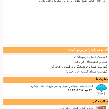
در حال حاضر هیچ نظری برای این مقاله وجود ندارد.
این موضوعات را نیز بررسی کنید:
فهرست علما و فرهیختگان
علما و فرهیختگان قرن 13
فهرست علما و فرهیختگان بر اساس حرف ک
فهرست علمای گلشن ابرار جلد 1
فعالیت ها
فعالیت های سیاسی میرزا یونس کوچک خان جنگلی
13 مهر 1394, 15:28
مطلب مکمل
کتاب گلشن ابرار - جلد اول