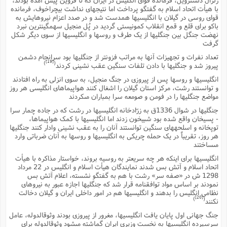
با هیأت اتحاد اسلام به گفتگو پرداخت اما نتیجهاى نداشت بیچراخوف، فرمانده
قواى روسى در گیلان با انگلیسیها همدست شد و در صدد اعزام نیروهایش به
باکو براى قلع و قمع انقلاب کمونیستى گردید در پُل منجیل سهمگینترین نبرد
نهضت جنگل بین جنگلیها از یک طرف و روسها و انگلیسیها از سوى دیگر شکل
گرفت
تعداد نفرات و تجهیزات آنها به مراتب فزونتر از جنگلیها بود سرانجام دشمن
[19]
)
(
پیروز شد و جنگلیها با دادن تلفات سنگین عقب نشینى کردند
انگلیسیها و روسها پس از پیروزى در جنگ منجیل، به سوى انزلى به راه افتادند
و توانستند رشت، مرکز استان گیلان را اشغال کنند هواپیماهاى انگلیسى هر روز
مواضع جنگلیها را در فومن و صومعه سرا بمباران مىکردند
جنگلیها در شوال 1336ق به زرّادخانه انگلیسیها در رشت که در جاده چمار سرا
- پسیخان واقع شده بود شبیخون زدند اما انگلیسیها با کمک هواپیماها،
توپخانه و اسلحههاى سنگین توانستند آنان را به عقب نشینى وادار کنند جنگلیها
هر روز، تقریباً در یک حمله چریکى به انگلیسیها و روسها به آنان ضرباتى وارد
مىساختند
انگلیسیها براى اینکه هر چه سریعتر به روسیه بروند، خواستار مذاکره با هیأت
اتحاد اسلام و آتش بس شدند نمایندگان هیأت اسلام و انگلیس در 22 مرداد
1298 ش در «صفه سر» رشت با هم به گفتگو نشسته، اعلام آتش بس
نمودند بر اساس مواد توافقنامه قرار شد که جنگلیها اجازه عبور به نیروهاى
نظامى انگلیس را بدهند و انگلیسیها هم در امور داخلى ایران و گیلان دخالت
[20]
)
(
نکنند
جنگ جهانى اول پایان یافت انگلیسیها، مغرور از پیروزى بودند وثوقالدوله، عامل
سرسپرده انگلیسیها به نخست وزیرى ایران گماشته مىشود وثوقالدوله براى