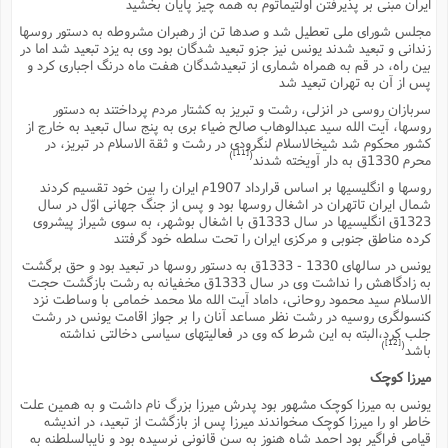
ایران مبنى بر پذیرفتن اولتیماتوم به همه چیز پایان بخشید
مجلس شوراى ملى تعطیل شد و صدها تن از رهبران مشروطه به دستور روسها
زندانى و تبعید شدند یونس نیز جزو تبعید شدگان بود وى به یزد تبعید شد اما در
بین راه، در قم به همراه شمارى از تبعیدشدگان هفت ماه درنگ اجبارى کرد و
پس از آن به تهران تبعید شد
سربازان روسى در انزلى، رشت و تبریز به کشتار مردم پرداختند به دستور
روسها، آیت الله سید عبدالوهاب صالح ضیاء برى به پنج سال تبعید به خارج از
کشور محکوم شد شیخالاسلام لنگرودى در رشت و ثقة الاسلام در تبریز، در
[11]
)
(
محرم 1330ق به دار آویخته شدند
روسها و انگلیسیها بر اساس قرارداد 1907م ایران را بین خود تقسیم کردند
شمال ایران تاتهران در اشغال روسها بود و پس از جنگ جهانى اوّل در سال
1323ق انگلیسیها در سال 1333ق با اشغال بوشهر، به سوى شیراز پیشروى
کرده مناطق جنوبى و مرکزى ایران را تحت سلطه خود گرفتند
یونس در سالهاى 1330 - 1333ق به دستور روسها در تبعید بود و حق برگشت
به زادگاهش را نداشت وى در سال 1333ق مخفیانه به رشت بازگشت حجت
الاسلام سید محمود روحانى، داماد آیت الله ملا محمد خمامى با وساطت نزد
کنسولگرى روسیه در رشت نظر مساعد آنان را بر جواز اقامت یونس در رشت
جلب کرد،البته به این شرط که وى در فعالیتهاى سیاسى دخالتى نداشته
[12]
)
(
باشد
میرزا کوچک
یونس به میرزا کوچک مشهور بود پدرش میرزا بزرگ نام داشت و به همین علت
خاطر او را میرزا کوچک مىخواندند میرزا پس از بازگشت از تبعید، در اندیشه
قیامى فراگیر بود احمد شاه هنوز به سن قانونى نرسیده بود و نایبالسلطنه به