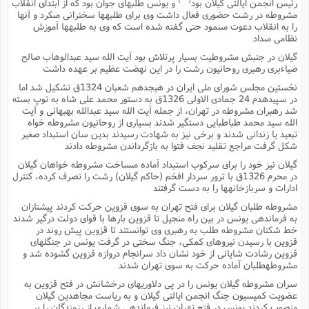
س
رئیس انجمن ایالتى گیلان بود
و یونس طلبهاى جوان بود که از ابتداى انقلاب
م
ع
ف
ق
م
(
ه
ع
ع
ش
مشروطه در رشت حضورى فعال داشت وى براى طلبهها سخنرانى مىکرد و آنها
ز
م
ر
ش
را به انقلاب دعوت مىنمود حتى گفته شده است که وى به طلبهها آموزش
پ
ا
ا
ا
ق
ح
ف
ت
نظامى مىداد
گ
ع
ق
د
پ
ف
خ
(
ذ
ب
گیلان در جنبش مشروطیت بسیار پرتلاش بود آیت الله سید عبدالوهاب صالح
ت
ا
ش
م
ح
ع
ش
م
ضیاءبرى رهبرى روحانیون رشت را در این نهضت عظیم بر عهده داشت
ع
س
2
م
ا
ا
خ
ت
خ
آ
م
ف
نخستین مجلس شوراى ملى ایران در هیجدهم شعبان 1324ق تشکیل شد اما
ق
ح
پ
ص
پ
در سپیدهدم 24 جمادى الاولى 1326ق به دستور محمد على شاه به توپ بسته
د
ن
و
(
آ
شد رهبران مشروطه در تهران، از جمله آیت الله سید عبدالله بهبهانى و آیت
ه
ع
م
ش
ت
ت
الله سید محمد طباطبایى دستگیر شدند بسیارى از روحانیون مشروطه خواه
د
پ
ج
ا
2
ا
ت
تبعید یا زندانى شدند و برخى نیز به شهادت رسیدند بدین سان استبداد صغیر
ی
گ
ش
ف
ا
(
شکل گرفت مراجع تقلید نجف فتوا به بازگرداندن مشروطه دادند
ذ
ب
ش
م
گیلان نیز خود را براى سرکوب استبداد آماده مىساخت مشروطه خواهان گیلان
ح
م
ا
ا
م
ا
م
در محرم 1326ق با ترور سردار افخم (حاکم گیلان) رشت را تصرف کرده، کنترل
ب
ا
ش
و
(
ف
ادارات و سربازخانهها را به دست گرفتند
م
ش
ف
ن
م
مشروطه طلبان گیلان براى فتح تهران به سوى قزوین حرکت کردند پیشتازان
پ
ع
و
ا
ت
به فرماندهى یونس در بین راه منجیل تا قزوین بارها با قواى دولت درگیر شدند
ف
ه
ع
ا
(
ف
ت
خط شکنان مشروطه طلب به رهبرى وى توانستند تا قزوین پیش روند در
ت
ق
ن
قزوین با رسیدن نیروهاى کمکى، جنگ سختى در گرفت یونس در جنگلهاى
ح
ذ
غ
قزوین رشادت شایانى از خود نشان داد سرانجام دروازه قزوین گشوده شد و
ش
م
ب
پ
ت
م
(
مشروطهطلبان آماده حرکت به سوى تهران شدند
د
م
ه
ا
ت
ف
سران مشروطه گیلان یونس را در پى دلاوریهاى درخشانش در فتح قزوین به
ح
س
آ
و
ر
ش
عضویت کمیسیون جنگ انجمن ایالتى گیلان و به ریاست مجاهدین گیلان
ن
ع
ف
منصوب کردند یونس در فتح تهران نیز فرماندهى شمارى از رزمندگان را بر
ع
م
د