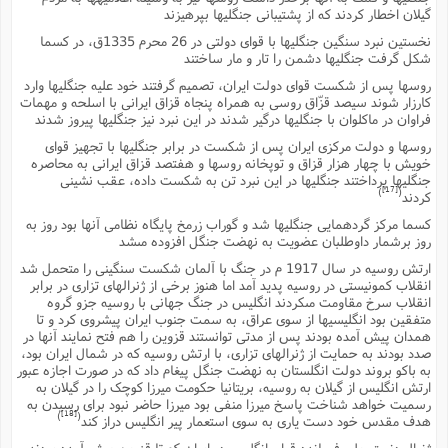
گیلان اخطار کردند که از پشتیبانى جنگلیها بپرهیزند
نخستین نبرد سنگین جنگلیها با قواى دولتى در 26 محرم 1335ق، در کسما
شکل گرفت جنگلیها دشمن را تار و مار ساختند
روسها پس از شکست قواى دولت ایران، تصمیم گرفتند خود علیه جنگلیها وارد
کارزار شوند سیصد قزّاق روسى به همراه پنجاه قزاق ایرانى با اسلحه و مهمات
فراوان در ماکلوان با جنگلیها درگیر شدند در این نبرد نیز جنگلیها پیروز شدند
روسها و دولت مرکزى ایران پس از شکست در برابر جنگلیها با تجهیز قواى
خویش با چهار هزار قزاق و توپخانه روسها و هفتصد قزاق ایرانى به محاصره
جنگلیها پرداختند جنگلیها در این نبرد تن به شکست داده، عقب نشینى
[17]
)
(
کردند
کسما مرکز گردهمایى جنگلیها شد و گوراب زرمخ پایگاه نظامى آنها بود روز به
روز برشمار داوطلبان عضویت به نهضت جنگل افزوده مىشد
ارتش روسیه در سال 1917 م در جنگ با آلمان شکست سنگینى را متحمل شد
انقلاب کمونیستى در روسیه پدید آمد اما هنوز برخى از ژنرالهاى تزارى در برابر
انقلاب سرخ مقاومت مىکردند انگلیس در جنگ جهانى با روسیه جزو گروه
متفقین بود انگلیسیها از سوى عراق، به سمت جنوب ایران پیشروى کرد و تا
همدان پیش آمده بودند پس از مدتى توانستند قزوین را هم فتح نمایند آنها در
صدد بودند به حمایت از ژنرالهاى تزارى، با ارتش روسیه که در شمال ایران بود،
به باکو بروند دولت انگلستان به نهضت جنگل پیغام داد که در صورت اجازه عبور
ارتش انگلیس از گیلان به روسیه، بریتانیا حکومت میرزا کوچک را در گیلان به
رسمیت خواهد شناخت پاسخ میرزا منفى بود میرزا حاضر نبود براى رسیدن به
[18]
)
(
هدف مقدس خود دست یارى به سوى استعمار پیر انگلیس دراز کند
ژنرال دنسترویل، فرمانده قواى انگلیس در ایران که تا قزوین پیش آمده بودند،