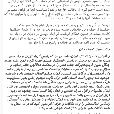
آیت الله سید حسن مدرس در استفتایى که در جمادىالثانى 1339ق از ایشان
مىشود، به پشتیبانى از نهضت جنگل مىپردازد در قسمتى از فتواى تاریخى وى
آمده است «جلو گیرى از دخالت خارجه و نفوذ سیاست آنها در گیلان عملیاتى
بوده بس مقدس که به هر مسلمانى لازم خداوند همه ایرانیان را توفیق دهد که
[21]
)
(
نیت و عملیات آنها را تعقیب و تقلید نمایند»
نهضت جنگل بحرانىترین وضعیت خود را در طول قیام پشت سر مىگذارد
جنگلیها از جنگ و بى خانمانى خسته شده بودند روز به روز از شمار جنگلیها
کاسته مىشد در همین هنگام فرمانده قزاقهاى روسى در تهران در نامهاى به
میرزا کوچک خواستار تسلیم وى مىشود پاسخ دندان شکن میرزا و نثر زیباى او
مىطلبد که متن نامه فرمانده قزاقخانه و پاسخ میرزا را بیاوریم
جناب میرزا کوچک خان
از آنجایى که دولت علیّه ایران، شخص مرا که رئیسِ آتریادِ تهران و چند سال
است به ایران به درستى و راستى خدمتگزار هستم جهت قلع و قمع ریشه فساد
جنگل تعیین فرمودههرگاه جناب عالى را در محکمه عدلالهى حاضر نمایند و
سؤال و جواب شود که آنچه خسارات و تلفات به اهالى بیچاره از بدوالى ختم،
وارد آمدهمسؤول درگاهالهى کیست، گمان مىکنم انصاف خواهید داد و شرمنده
خواهید شد بدیهى است انسان کامل براى فایده موهوم راضى بدین مسؤولیت
بزرگ نمىشود و نیز به من هم این طور دستگیر شده است که با آن صفات
عالى شما، براى شخص خود راضى به اذیت مسلمین بیچاره نخواهید بود لذا با
کمال اطمینان و قول شرف نظامى و خداى یکتا قسم است چنانچه به اردوى
قزاق ایران و به من پناهنده شوى و حرف مرا بپذیرى، قول مىدهم که وسایلى
فراهم داریم که بقیه عمر خود را با کمال احترام و با مشاغل عالى به آسودگى
زندگانى نمائىمحلى را براى ملاقات و حرف آخر معین کنید که در آن محل با
شما ملاقات شود تا رفع اشتباهات افواهى شده باشد