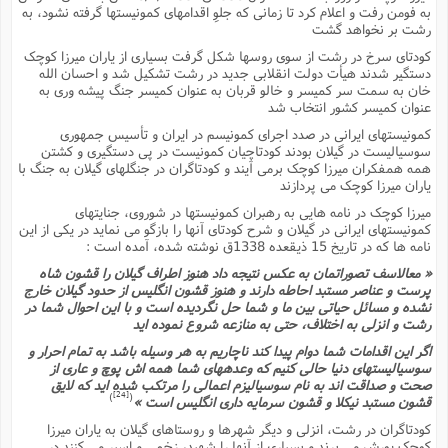
به فومن رفت و اعلام کرد تا زمانى که جلوِ اقدامهاى کمونیستها گرفته نشود، به
رشت بر نخواهد گشت
کودتاى سرخ در رشت از سوى روسها شکل گرفت بسیارى از یاران میرزا کوچک
دستگیر شدند هیأت دولت انقلابى جدید در رشت تشکیل شد و احسان الله
خان به سمت سر کمیسر و خالو قربان به عنوان کمیسر جنگ پیشه ورى به
عنوان کمیسر کشور انتخاب شد
کمونیستهاى ایرانى در صدد اجراى کمونیسم در ایران و تأسیس جمهورى
سوسیالیست در گیلان بودند کودتاچیان کمونیست در پى دستگیرى و کشتن
همه همفکران میرزا کوچک برمى آیند و کودتاگران در جنگلهاى گیلان به جنگ با
یاران میرزا کوچک مى پردازند
میرزا کوچک در نامه هایى به رهبران کمونیستها در شوروى، جنایتهاى
کمونیستهاى ایرانى در گیلان و شرح کودتاى آنها را بازگو مى نماید در یکى از این
نامه ها که در تاریخ 15 ذیقعده 1338ق نوشته شده، آمده است :
« معالاسف تصوراتمان به عکس نتیجه داد هنوز اطراف گیلان را قشون شاه
پرست و عناصر مستبد احاطه دارند و هنوز قشون انگلیس از حدود گیلان خارج
نشده و مسائل حیاتى بین ما و شما حل نگردیده است و با این احوال شما در
رشت و انزلى به اختلاف، حتى به منازعه شروع نموده اید
اگر این اقدامات شما دوام پیدا کند ناچاریم به هر وسیله باشد به تمام احرار و
سوسیالیستهاى دنیا حالى کنیم که وعدههاى شما همه اش پوچ و عارى از
صحت و صداقت اند به نام سوسیالیزم اعمالى را مرتکب شده اید که لایق
[24]
)
(
قشون مستبد نیکلا و قشون سرمایه دارى انگلیس است »
کودتاگران در رشت، انزلى و دیگر شهرها و روستاهاى گیلان به یاران میرزا
کوچک یورش مى برند و بسیارى از آنها را شهید، زخمى و اسیر مى کنند در