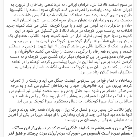
در سوم اسفند 1299 ش، قزاقان ایرانى، به فرماندهى رضاخان از قزوین به
تهران حمله برده، پایتخت را تصرف مى کنند کودتاى سوم اسفند را انگلیسیها
طرح و رهبرى کرده بودند سید ضیاء که تمایلات شدید انگلیسى داشت، به
نخست وزیرى و رضاخان به عنوان سردار سپه انتخاب مى شود احسان الله
خان و خالوقربان به فومن مى آیند و با میرزا کوچک آشتى مى کنند کمیته جدید
انقلاب به ریاست میرزا کوچک در مرداد 1300 ش تشکیل مى شود در این
کمیته روسها هیچ پُستى ندارند قرار مى شود کمیته جدید انقلاب، هفتهاى یک
بار در روستاى «ملاسرا» برگزار گردد میرزا کوچک در فومن به سر مى برد و
شمارى اندک از جنگلیها باقى مى مانند گروهى از آنها شهید، زخمى یا دستگیر
شده، و بسیارى هم رفاه را برگزیده، دست از جنگ مى کشند خالوقربان و
حیدرخان عمواوغلى در پى توطئهاى دیگر براى کُشتن میرزا کوچک و به دست
گرفتن قدرت بر مى آیند اما این بار میرزا پیشدستى کرده، توطئه را در نطفه
خفه مى کند بدین سان میرزا کوچک با تعدادى انگشت شمار از یارانش به
جنگلهاى انبوه گیلان پناه مى برد
رضاخان با تمام قوا در پى سرکوبى نهضت جنگل مى آید و رشت را از تصرف
کردها بیرون مى آورد خالوقربان خود را به رضاخان تسلیم مى کند و به درجه
سرهنگى مفتخر مى شود سید جلال چمنى و سید محمد تولمى نیز تسلیم مى
شوند اینک رضاخان با همراهى نیروهایى که تاروپود جنگل را مى شناسند و
سالیانى در کنار میرزا کوچکاند، به دنبال دستگیرى میرزا کوچک بر مى آید
پاییز 1300 ش بسیار زرد و فصل برگ ریزان بود یاران همه رفته بودند و میرزا
تنها مانده بود تنها تنى چند از یاران وفادارش با او بودند میرزا در یکى از آخرین
نامه هایش به یکى از دوستان مى نویسد :
«اِتّکاى من و همراهانم به خداوند دادگرى است که در بسیارى از این ممالک
حفظم نموده است افسوس مى خورم که مردم ایران مرده پرستند و هنوز قدر