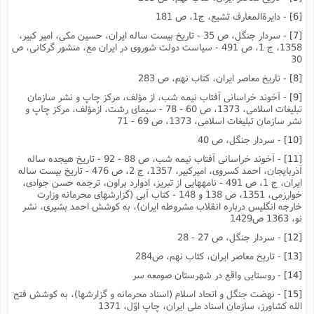
[6]
- دایرةالمعارف تشیع، ج1، ص 181
[7]
- سردار جنگل، ص 35 - تاریخ بیست ساله ایران، حسین مکى، امیر کبیر،
1358، ج 1، ص 491 - سیاست دولت شوروى در ایران مع، منشور گرکانى، ص
30
[8]
- تاریخ معاصر ایران، کتاب نهم، ص 283
[9]
- آخوند خراسانى آفتاب نیمه شب، از مؤلف، مرکز چاپ و نشر سازمان
تبلیغات اسلامى، 1373، ص 60 - 78 - سیماى رشت، ازمؤلف، مرکز چاپ و
نشر سازمان تبلیغات اسلامى، 1373، ص 69 - 71
[10]
- سردار جنگل، ص 40
[11]
- آخوند خراسانى آفتاب نیمه شب، ص 88 - 92 - تاریخ هیجده ساله
آذربایجان، احمد کسروى، امیرکبیر، 1357، ج 2، ص 476 - تاریخ بیست ساله
ایران، ج 1، ص 491 - نامههایى از تبریز، ادوارد براون، ترجمه حسن جوادى،
خوارزمى، 1351، ص 138 و 148 - کتاب آبى (گزارشهاى محرمانه وزارت
خارجه انگلیس درباره انقلاب مشروطه ایران)، به کوشش احمد بشیرى، نشر
نو، 1363 ص1429
[12]
- سردار جنگل، ص 27 - 28
[13]
- تاریخ معاصر ایران، کتاب نهم، ص284
[14]
- روستایى واقع در شهرستان صومعه سر
[15]
- نهضت جنگل و اتحاد اسلام (اسناد محرمانه و گزارشها)، به کوشش فتح
الله کشاورز، سازمان اسناد ملى ایران، چاپ اوّل، 1371