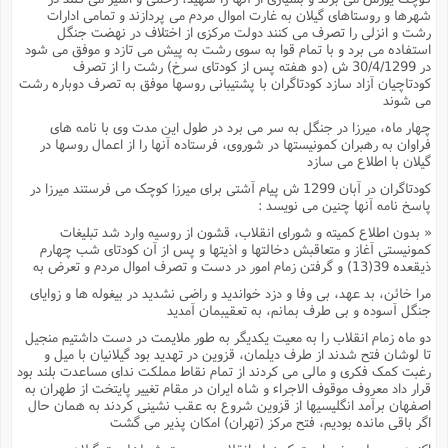
شهرها و روستاهاى گیلان به غارت اموال مردم مى پردازند و تمامى ادارات
رشت و انزلى را تصرف مى کنند دولت مرکزى از اختلاف در نهضت جنگل
استفاده مى برد و با تمام قوا به سوى رشت به پیش مى تازد و موفق مى شود
در 30/4/1299 ش (دو هفته پس از کودتاى سرخ) رشت را از تصرف
کودتاچیان آزاد سازد کودتاگران با پشتیبانى روسها موفق به تصرف دوباره رشت
مى شوند
چهار ماه، میرزا در جنگل به سر مى برد در طول این مدت وى با نامه هاى
فراوان به رهبران کمونیستها در شوروى، فرستاده آنها را از اعمال روسها در
گیلان با اطلاع مى سازد
کودتاگران در آبان 1299 ش پیام آشتى براى میرزا کوچک مى فرستند میرزا در
پاسخ نامه آنها چنین مى نویسد :
« بدون اطلاع کمیته و شوراى انقلاب، قشون از روسیه وارد شد تبلیغات
کمونیستى آغاز و متعاقبش دخالتها و اذیتها و پس از آن کودتاى شب چهارم
ذیقعده 39(13) و گرفتن زمام امور در دست و تصرف اموال مردم و تعرض به
مرا خائن، بد عهد، بى وفا و دزد خواندید و راضى نشدید در بیغوله ها و زوایاى
جنگل آسوده و بى طرف بمانم، به تعقیبمان آمدید
دو ماه زمام انقلاب را به معیت یکدیگر به طور ملایمت در دست داشتیم منجیل
تا لوشان فتح شدند از طرف دیلمان، قزوین در تهدید بود گیلانیان با میل و
رغبت کمک فکرى و مالى مى کردند از تمام نقاط مملکت نداى مساعدت بلند بود
قرار داد معروف موقوف الاجراء و شاه ایران در مقام تغییر پایتخت از طهران به
اصفهان برآمد انگلیسیها از قزوین شروع به عقب نشینى کردند به همان حال
اگر باقى مانده بودیم، فتح مرکز (تهران) امکان پذیر مى گشت