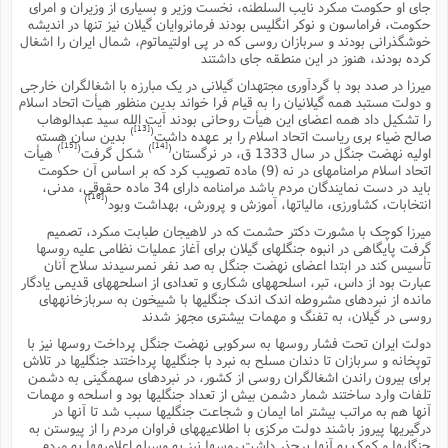
جاى او حکومت مىکرد نایب السلطنه، نخست وزیر و بسیارى از وزیران و امراى
حکومت، فراماسون و نوکر انگلیس بودند فرمانروایان گیلان نیز تنها در اندیشه
خوشگذرانى بودند و سربازان روسى که در پى اولتیماتوم، شمال ایران را اشغال
کرده بودند، هنوز در این منطقه جاى داشتند
میرزا در صدد بود با گردآورى مجتهدان گیلانى در یک مبارزه با اشغالگران خارجى
و دولت مستبد همه گیلانیان را به قیام فرا خواند بدین منظور هیأت اتحاد اسلام
را تشکیل داد همه اعضاى این هیأت روحانى بودند آیت الله سید عبدالوهاب
[13]
)
(
صالح ضیاء برى ریاست اتحاد اسلام را بر عهده داشت
بدین سان هسته
[15]
[14]
)
(
)
(
اولیه نهضت جنگل در سال 1333 ق، در نرگستان
شکل گرفت
هیأت
اتحاد اسلام مرامنامهاى در نه (9) ماده تصویب کرد که بر اساس آن حکومت
باید در دست نمایندگان مردم باشد مرامنامه داراى 34 ماده حقوقى، مدنى،
[16]
)
(
انتخابات، کشاورزى، مالیاتها، آموزش و پرورش، بهداشت وبود
میرزا کوچک با مشورت دکتر حشمت که در لاهیجان طبابت مىکرد، تصمیم
گرفت پایگاهى در انبوه جنگلهاى گیلان براى آغاز عملیات نظامى علیه روسها
تأسیس کند در ابتدا اعضاى نهضت جنگل به صد نفر نمىرسیدند سلاح آنان
عبارت بود از داس، تبر، اسلحههاى شکارى و تعدادى از اسلحههاى قدیمى یادگار
مانده از نبردهاى مشروطه اندک اندک جنگلیها با شبیخون به سربازخانههاى
روسى در گیلان، به تفنگ و مهمات بیشترى مجهز شدند
دولت ایران تحت فشار روسها به سرکوبى نهضت جنگل پرداخت روسها نیز با
توپخانه و سربازان تا دندان مسلح به نبرد با جنگلیها پرداختند جنگلیها در تلاش
براى بیرون راندن اشغالگران روسى از کشور، در نبردهاى سهمگینى به دشمن
تلفات وارد ساختند شمار دشمن بیش از تعداد جنگلیها بود و اسلحه و مهمات
آنها هم به مراتب بیشتر اما ایمان و شجاعت جنگلیها سبب شد تا آنها در
درگیریها پیروز باشند دولت مرکزى با اطلاعیههاى فراوان مردم را از پیوستن به
جنگلیها و کمک به آنها برحذر داشت روسها نیز به وسیله اعلامیهها به مردم