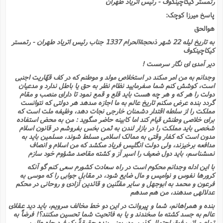
رتمستر کیکاچینکوف - رئیس اتریاد طهران
پاسخ میرزا کوچک:
هوالحق
به تاریخ لیله 22 شهر ذىحجةالحرام 1337 جناب رئیس اتریاد طهران - رتمستر
کیکاچینکوف
دیر آمدى اى نگار سرمست !
وجدانم به من امر مىکند در استخلاص مولد و موطنم که در کف قهّاریت اجنبى
است، کوشش کنم شما مىفرمایید نظام نظر به حق یا باطل ندارد و مدعیان
دولت را هر که و هر چه هست باید قلع و قمع نمود تا داراى منصب و مقام
گردد بنده عرض مىکنم تاریخ عالم به ما اجازه مىدهد هر دولتى که نتوانست
مملکت را از سلطه اقتدار دشمنان خارجى نجات دهد، وظیفه ملت است که
براى خلاصى وطنش قیام کند اما کابینه حاضر مىگوید : من به محض استفاده
شخصى باید مملکت را در بازار لندن به ثمن بخس بفروشم در قانون اسلام
مدون است که کفار وقتى به ممالک اسلامى مسلط شوند، مسلمین باید به
مدافعه برخیزند، ولى دولت انگلیس فریاد مىکشد که من اسلام و انصاف
نمىشناسم، باید دول ضعیف را اسیر آز و کشته مقاصد مشؤوم خود سازم
با این ادله وجدانم محکوم است در راه سعادت کشورم سعى کنم گو آنکه
کرورها نفوس و نوامیس و مال ضایع شود، در مقابل جوابى را که موسى به
فرعون و محمد به ابوجهل و سایر مقنّنین و قائدین آزادى و روحانى در محکم
عدلالهى مىدهند، من هم مىدهم
بنده و همراهانم، شما و پیروانت در این دو خط مخالف مىرویم، باید دید عقلاى
عالم به جسد کشته ما مىخندند و یا به فاتحیت شما تحسین مىکنند؟! فرضاً به
تمام مراتب فوق احتمال کذب رود، یعنى بنده حقیقةً یک فرد جاه طلب