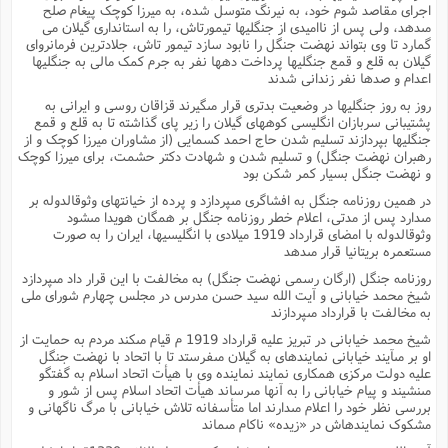
اجراى مقاصد شوم خود، به نیرنگ متوسل شده، به میرزا کوچک پیغام صلح
مىدهد، ولى پس از ناامیدى از جنگلیها تیمورتاش، را به استاندارى گیلان مى
گمارد تا وى بتواند نهضت جنگل را نابود سازد تیمور تاش، جلادترین فرمانرواى
گیلان به قلع و قمع جنگلیها پرداخت دهها نفر به جرم کمک مالى به جنگلیها
اعدام و صدها نفر زندانى شدند
روز به روز جنگلیها در وضعیت بدترى قرار مىگیرند قزاقان روسى و ایرانى به
پشتیبانى سربازان انگلیسى کوههاى گیلان را زیر پاى گذاشته تا به قلع و قمع
جنگلیها بپردازند تسلیم شدن حاج احمد کسمایى (از مشاوران میرزا کوچک و از
رهبران نهضت جنگل) و تسلیم شدن و شهادت دکتر حشمت، براى میرزا کوچک
و نهضت جنگل بسیار کمر شکن بود
در همین روزنامه جنگل به افشاگرى مىپردازد و پرده از خیانتهاى وثوقالدوله بر
مىدارد پس از مدتى، اعلام خطر روزنامه جنگل بر همگان هویدا مىشود
وثوقالدوله با امضاى قرارداد 1919 میلادى با انگلیسیها، ایران را به صورت
مستعمره بریتانیا قرار مىدهد
روزنامه جنگل (ارگان رسمى نهضت جنگل) به مخالفت با این قرار داد مىپردازد
شیخ محمد خیابانى و آیت الله سید حسن مدرس در مجلس چهارم شوراى ملى
به مخالفت با قرارداد مىپردازند
شیخ محمد خیابانى در تبریز علیه قرارداد 1919 م قیام مىکند مردم به حمایت از
او بر مىآیند خیابانى نمایندهاى به گیلان مىفرستد تا با اتحاد با نهضت جنگل
علیه دولت مرکزى همکارى نمایند نماینده وى با هیأت اتحاد اسلام به گفتگو
مىنشیند و پیام خیابانى را به آنها مىرساند هیأت اتحاد اسلام پس از شور و
بررسى نظر خود را اعلام مىدارند اما متأسفانه تلاش خیابانى با مرگ ناگهانى و
مشکوک نمایندهاش در «زیده» ناکام مىماند