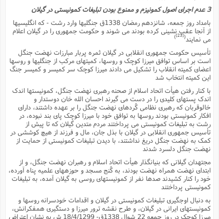
3 عدم اجراى اصول کمونیزم و ممنوع بودن تبلیغات کمونیستى در گیلان
بامداد روز جمعه، شانزدهم رمضان 1338ق جنگلیها وارد رشت - که انگلیسیها
از آنجا عقب نشینى کرده بودند مى شوند و حکومت جمهورى را در گیلان اعلام
[23]
)
(
مى نمایند
تأسیس حکومت جمهورى انقلابى در گیلان ثمره پربار مبارزات نهضت جنگل
است بر اساس توافق میرزا کوچک و روسها، کمیتهاى مرکب از جنگلیها و روسها
اعضاى کمیته انقلاب را تشکیل مى دادند میرزا کوچک سر کمیسر و کمیسر جنگ
این کمیته انتخاب شد
با کنار رفتن هیأت اتحاد اسلام از صحنه رهبرى نهضت جنگل، کمونیستها اندک
اندک پستهاى کلیدى را در دست مى گیرند احسان الله خان دوستدار و
خالوقربان که رهبرى نظامى کُردهاى نهضت جنگل را بر عهده داشتند، داراى
افکار کمونیستى بودند روسها به توافق خود با میرزا کوچک پاى بند نبوده، در
رشت به تبلیغات کمونیستى مى پرداختند مردم متدین گیلان که تا پیش از
تأسیس جمهورى انقلابى در گیلان با بذل جان، مال و فرزند از هیچ کوششى در
کمک به نهضت جنگل دریغ نداشتند، با دیدن تبلیغات کمونیستى از حمایت از
نهضت جنگل دلسرد شدند
مجتهدان گیلانى که بنیانگذار هیأت اتحاد اسلام و رهبران نهضت جنگل، و از
ابتداى نهضت همراه نهضت بودند، به کُنج مسجد و حوزههاى علمیه پناه آورده،
خود را کنار کشیدند صدها نفر از کمونیستهاى روسى به گیلان آمده، به تبلیغات
کمونیستى پرداختند
به دنبال اوجگیرى تبلیغات کمونیستى در گیلان و اقدامات خودسرانه روسها و
کمونیستهاى ایرانى در گیلان، و طرح نقشه ترور میرزا و دستگیرى همفکرانش،
میرزا کوچک در روز جمعه 22 شوال 1338ق- 18/4/1299 ش به نشان اعتراض