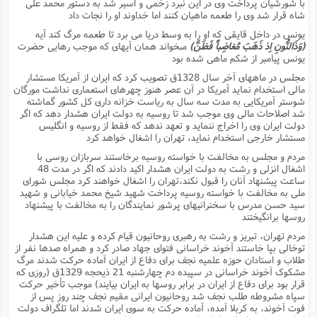
با شورشیان پرداخت وى در این نبرد زخمى و اسیر شد به دستور محمد على
ا
ش
شاه قرار شد وى را طعمه ماهیان کنند اما خداوند او را نجات داد
و
ف
یونس در داخل قایقى که او را به وسط دریا مى برد تا طعمه مرگ کند آیه
(
ذ
ن
(وَذَالنُّونِ اِذ ذَهَبَ مُغاضِباً فَظَنَّ)
مىخواند همان آیهاى که موجب رهایى حضرت
م
م
یونس پیامبر از شکم ماهى شده بود
غ
م
م
(
مجلس در ماههاى آخر سال 1328ق تصویب کرد که ایران از آمریکا مستشار
مالى استخدام نماید آمریکا در آن عصر هنوز چهرهاى استعمارى نداشت مورگان
ش
شوستر آمریکایى به مدت سه سال به ریاست خزانه دارى کل کشور گماشته
ب
شد اصلاحات مالى وى موجب شد تا روسیه به دولت ایران هشدار دهد که اگر
ه
(
دولت ایران وى را اخراج ننماید و تعهد ندهد که فقط از روسیه و انگلیس
و
مستشار خارجى استخدام نماید، تهران را اشغال خواهد کرد
ن
ا
مردم و مجلس به مخالفت با خواسته روسیه برخاستند سربازان روسى با
ف
ح
اشغال انزلى و رشت به دولت ایران هشدار اکید دادند که اگر در مدت 48
م
(
ساعت پیشنهاد آنان را قبول نکند،تهران را اشغال خواهند کرد مجلس شوراى
م
ملى به مخالفت با خواسته روسیه پرداخت شهید شیخ محمد خیابانى و شهید
ن
سید حسن مدرس با سخنرانیهاى پرشور نمایندگان را به مخالفت با پیشنهاد
ش
(
روسها برانگیختند
د
مردم تهران، تبریز و رشت به رهبرى روحانیون قیام کرده و علیه این هشدار
س
ف
توخالى بپا خاستند آخوند خراسانى فتواى جهاد صادر کرد و همراه صدها نفر از
ف
م
طلاب و استادان حوزه علمیه نجف براى دفاع از ایران آماده حرکت شدند مرگ
ش
مشکوک آخوند خراسانى در سپیده دم چهارشنبه 21 ذیحجه 1329ق (روزى که
م
قرار بود براى دفاع از ایران در برابر روسها به ایران بیایند) موجب تأخیر حرکت
سپاه مشروطه طلب نجف شد روحانیون ایرانى مقیم نجف چند روز پس از
فوت آخوند، به کربلا آمده، آماده حرکت به سوى ایران شدند اما تلگراف دولت