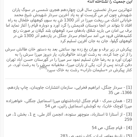
این جمعیت را نشناخته اند»
تنهاترین سردارِ نخستین سال قرن چهاردهم هجرى شمسى در سوگ یاران
شهیدش چون ابر مى گریست او به یاد آخرین سردار شهیدش شیخ محمد
خیابانى اشک مى ریخت میرزا در آذر 1300 ش به سوى کوههاى خلخال به راه
افتاد تا بتواند در آنجا دوستان قدیمش را گرد آورد و دوباره قیام را آغاز نماید اما
برف بى امان مى بارید شلاق بادهاى سرد کوههاى بلند گیلان بر صورت رنج
کشیدهاش فرود مى آمد سرانجام سردار جنگل در یازدهم آذر 1300 ش در
کوههاى گیلوا، جان به جان آفرین تسلیم کرد
پیکرش در زیر برف و بوران یخ زده بود ساعتى بعد به دستور خان طالش سرش
را از تن جدا کرده، به رشت آوردند خالوقربان، یار دیروز میرزا سرش را به
تهران آورد و به رضا خان تسلیم نمود سر میرزا را در گورستان حسن آباد تهران
دفن کردند پس از آن، یکى از یاران میرزا، مخفیانه سرش را به رشت آورد، در
[26]
)
(
کنار پیکرش در «سلیمان داراب» رشت به خاک سپرد
[1]
- سردار جنگل، ابراهیم فخرایى، سازمان انتشارات جاویدان، چاپ یازدهم،
1366، ص 35
[2]
- همان مدرک - قیام جنگل (یادداشتهاى میرزا اسماعیل جنگلى، خواهرزاده
میرزا کوچک خان)، به کوشش اسماعیل رائین، ص 54
[3]
- از آستارا تا استارباد، منوچهر ستوده، انجمن آثار ملى، ج 1، بخش 1، ص
259
[4]
- قیام جنگل، ص 54
[5]
- تاریخ معاصر ایران، کتاب نهم، ص 283