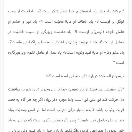
" برکات یاد خدا: 1- یادنعمتهای خدا عامل شکر است 2- . یادقدرت او سبب
توکّل بر اوست 3- یاد الطاف او مایة محبّت است 4- یاد قهر و خشم او
عامل خوف (ترس)از اوست 5- یاد عظمت وبزرگی او سبب خشیّت در
مقابل اوست 6- یاد علم اوبه پنهان و آشکار مایة حیا و پاکدامنی ماست7-
یاد عفو وکرم او مایة امید وتوبه است8- یاد عدل او عامل تقوی وپرهیزگاری
است "
درمعراج السعاده درباره ذکر حقیقی آمده است که:
"ذکر حقیقی عبارتست از یاد نمودن خدا در دل وچون زبان هم به موافقت
دل حرکت کند نور علی نور است واما مجرد ذکر زبان اگر چه هر گاه به قصد
قربت وثواب باشد فایده بسیار برآن مترتب است اما اثر انس ومحبّت ویاد
خدا در دل حاصل نمی شود. " پس ذکرحقیقی ذکری است که در دل به یاد
خدا بودن را همراهی کردن واگرفقط بازبان خدا را یاد کنیم ولی دردل از