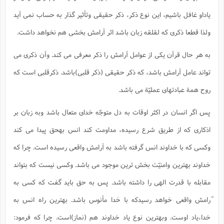
یاداو غافل باشیم، این نوع ذکر، ذکر حقیقی وتأثیر گذار به حساب نمی آید
ولذا قطعا ذکری که لقلقه زبان باشد اثر آرامش بخشی هم نخواهد داشت.
به هر حال قرآن یکی از عوامل آرامش را ذکر معرفی می کند. وآن ذکری می
تواند عامل آرامش باشد، که ذکر حقیقی (ذکر قلبی)باشد. ذکرقلبی است که
روح همة عبادتهای عملیّة می باشد.
پس اگر انسان در اکثر اوقات به دل متوجّه خدای متعال باشد وبه زبان بر
اذکاری که از طریق شرع رسیده، مداومت کند انس بهحق پیدا می کند
وکسی که با خداوند انس گرفته باشد به آرامش واقعی رسیده است. چرا که
خداوند بهترین وامنیّت بخش ترین موجود می باشد. وکسی نیست که بتواند
مقابله با قدرت الهی را داشته باشد. پس به حق باید گفت که کسی به
ّرامش واقعی خواهد رسیدکه با خدا مأنوس باشد. بهترین راه انس به
خدا،یاد اوست. وبهترین نوع یاد خداوند هم (نماز)است. چرا که فرمود: