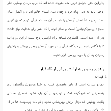
م
ا
بنابراین حتی جوامع غربی هم متوجه شده اند که برای درمان بیماری های
ش
م
ا
ع
پ
روحی باید به دین پناه برد و چون دین اسلام خاتم ادیان و اکمل ادیان
ه
ش
(
و
ع
چ
ش
است پس منشأ اصلی آرامش را باید در آن جست. قرآن کریم که بزرگترین
ز
ا
و
ف
(
پ
معجزه پیامبراکرم(ص) است و تمام آنچه را که بشر برای هدایت نیاز داشته
ن
ذ
ف
ت
ا
م
ودر آن آمده است، کاملترین نسخه برای آرامش روح است. از این رو برآنیم
ن
ت
(
ا
م
تا با نگاهی اجمالی دیدگاه قرآن را در مورد آرامش روحی وروانی و راههای
ح
م
و
ع
رسیدن به آن را مورد بررسی قرار دهیم.
(
ع
ش
ا
ش
غ
راههای رسیدن به آرامش روانی ازنگاه قرآن
ف
(
ذ
ن
1- ایمان:
م
م
ب
م
م
(
ایمان عبارت است از باور وتصدیق قلب به خدا ورسولش،آنچنان باور
ش
وتصدیقی که هیچگونه شک و تردیدی بر آن وارد نشود. تصدیق مطمئن
ا
ه
ح
وثابت ویقینی که دچار لرزش وپریشانی نشود وخیالات ووسوسه ها در ان
و
(
ن
تأثیر نگذارد وقلب واحساس در رابطه با آن گرفتار تردید نباشد.