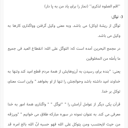
''اقم الصلوه لذکری'' (نماز را برای یاد من به پا دار)
3- توکّل:
توکّل از ریشة (وکل) می باشد. وبه معنی وکیل گرفتن وواگذاری کارها به
وکیل می باشد.
در مجمع البحرین آمده است که: التوکّل علی الله: انقطاع العبد فی جمیع
ما یأمله من المخلوقین
یعنی: "بنده برای رسیدن به آرزوهایش از همة مردم قطع امید کند وتنها به
خداوند امید داشته باشد وحوائجش را تنها از او بخواهد " واین است معنای
توکل بر خدا.
قرآن یکی دیگر از عوامل آرامش را " "توکّل " " واگذاری همة امور به خدا
معرفی می کند. به عنوان نمونه در سوره مبارکه طلاق می خوانیم " "ویرزقه
من حیث لایحتسب ومن یتوکل علی الله فهو حسبه انّ الله بالغ امره قد