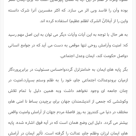
بوده وآن را فاسد وبی اثر می سازد. که اکثر مفسرین آنرا شرک دانسته
واین را از آیة(انّ الشرک لظلم عظیم) استفاده کرده اند.
به هر حال با توجه به این آیات وآیات دیگر می توان به این اصل مهم رسید
که: امنیت وآرامش روحی تنها موقعی به دست می آید که در جوامع انسانی
دواصل حکومت کند، ایمان وعدل اجتماعی.
بگر پایه های ایمان به خدامتزلزل گرددواحساس مسئولیت در برابرپروردگار
ازمیان برودوعدالت اجتماعی جای خود را به ظلم وستم بسپارد،امنیت در
چنان جامعه ای وجود نخواهد داشت وبه همین دلیل با تمام تلاش
وکوششی که جمعی از اندیشمندان جهان برای برچیدن بساط نا امنی های
مختلف در دنیا می کنندروز به روز فاصلة مردم جهان از آرامش وامنیت واقعی
بیشتر می گردد. دلیل این وضع همان است که در آیه فوق اشاره شده. پایه
های ایمان لرزان وظلم جای عدالت را گرفته است. تأثیر ایمان در آرامش