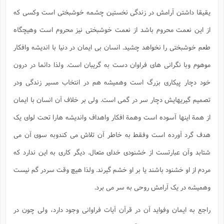
یقیقا داشتن آرامش در زندگی نخستین چشمه خوشبختی است وکسی که
از این نعمت محروم باشد از نعمت خوشبختی نیز محروم است وهیچگاه
طعم خوشبختی را نخواهد چشید. انسان بی ایمان در دنیا با اندیشه وافکار
موهوم وبا نگرانی های فراوان دست به گریبان است. ولذا دائما در درون
خود دچار پیکاری بزرگ است وهمیشه هم در انتخاب مسیر زندگی ودر
تصمیم گیریهایش دچار سر در گمی است. ولی بر خلاف آن انسان با ایمان
از همة اینها آسوده است وهمة افکار واهداف واندیشه هارا تحت لوای یک
هدف گرد آورده است وفقط به خاطر آن تلاش می کندوبه سوی آن می
شتابد وآن عبارتست از خشنودی خدای متعال. دیگر کاری به این ندارد که
مردم از او خشنود باشند یا بر او خشم گیرند. ولذا هیچ وقت سردر گم نیست
وهمیشه در یک آرامش روحی به سر می برد.
راجع به ایمان وفواید آن در قرآن آیات فراوانی وجود دارد، ولی چون در