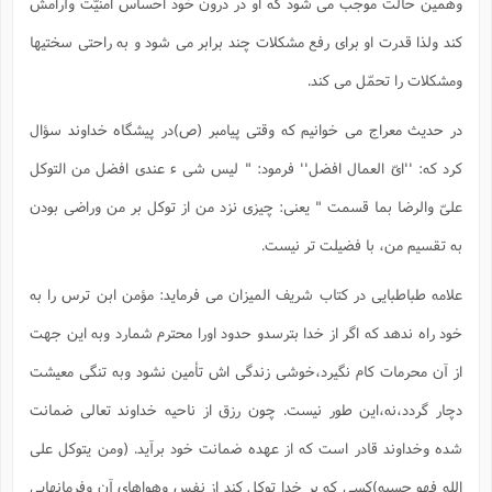
وهمین حالت موجب می شود که او در درون خود احساس امنیّت وآرامش
کند ولذا قدرت او برای رفع مشکلات چند برابر می شود و به راحتی سختیها
ومشکلات را تحمّل می کند.
در حدیث معراج می خوانیم که وقتی پیامبر (ص)در پیشگاه خداوند سؤال
کرد که: ''ایّ العمال افضل'' فرمود: " لیس شی ء عندی افضل من التوکل
علیّ والرضا بما قسمت " یعنی: چیزی نزد من از توکل بر من وراضی بودن
به تقسیم من، با فضیلت تر نیست.
علامه طباطبایی در کتاب شریف المیزان می فرماید: مؤمن ابن ترس را به
خود راه ندهد که اگر از خدا بترسدو حدود اورا محترم شمارد وبه این جهت
از آن محرمات کام نگیرد،خوشی زندگی اش تأمین نشود وبه تنگی معیشت
دچار گردد،نه،این طور نیست. چون رزق از ناحیه خداوند تعالی ضمانت
شده وخداوند قادر است که از عهده ضمانت خود برآید. (ومن یتوکل علی
الله فهو حسبه)کسی که بر خدا توکل کند از نفس وهواهای آن وفرمانهایی