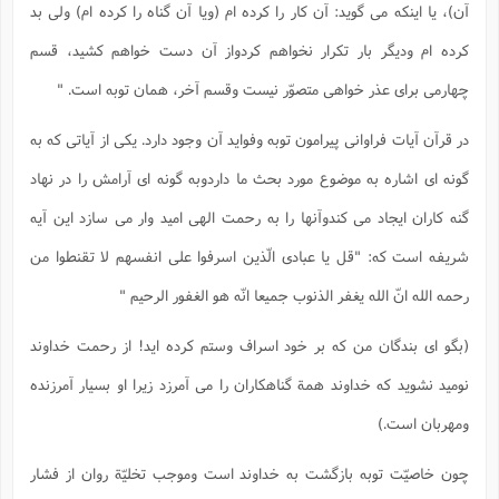
آن)، یا اینکه می گوید: آن کار را کرده ام (ویا آن گناه را کرده ام) ولی بد
کرده ام ودیگر بار تکرار نخواهم کردواز آن دست خواهم کشید، قسم
چهارمی برای عذر خواهی متصوّر نیست وقسم آخر، همان توبه است. "
در قرآن آیات فراوانی پیرامون توبه وفواید آن وجود دارد. یکی از آیاتی که به
گونه ای اشاره به موضوع مورد بحث ما داردوبه گونه ای آرامش را در نهاد
گنه کاران ایجاد می کندوآنها را به رحمت الهی امید وار می سازد این آیه
شریفه است که: "قل یا عبادی الّذین اسرفوا علی انفسهم لا تقنطوا من
رحمه الله انّ الله یغفر الذنوب جمیعا انّه هو الغفور الرحیم "
(بگو ای بندگان من که بر خود اسراف وستم کرده اید! از رحمت خداوند
نومید نشوید که خداوند همة گناهکاران را می آمرزد زیرا او بسیار آمرزنده
ومهربان است.)
چون خاصیّت توبه بازگشت به خداوند است وموجب تخلیّة روان از فشار