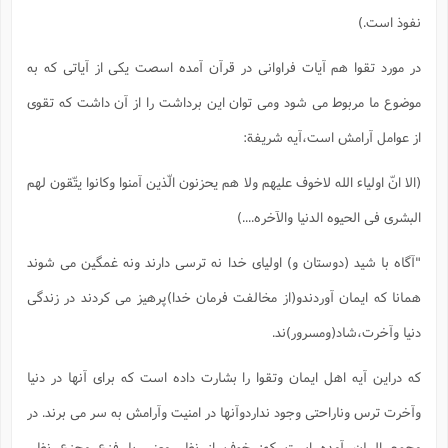
نفوذ است.)
در مورد تقوا هم آیات فراوانی در قرآن آمده اسصت یکی از آیاتی که به
موضوع ما مربوط می شود ومی توان این برداشت را از آن داشت که تقوی
از عوامل آرامش است،آیه شریفة:
(الا انّ اولیاء الله لاخوف علیهم ولا هم یحزنون الّذین آمنوا وکانوا یتّقون لهم
البشری فی الحیوه الدنیا والآخره....)
"آگاه با شید (دوستان و) اولیای خدا نه ترسی دارند ونه غمگین می شوند
همانا که ایمان آوردندو(از مخالفت فرمان خدا)پرهیز می کردند در زندگی
دنیا وآخرت،شاد(ومسرور)ند.
که دراین آیه اهل ایمان وتقوا را بشارت داده است که برای آنها در دنیا
وآخرت ترس وناراحتی وجود نداردوآنها در امنیت وآرامش به سر می برند. در
مجمع البیان آمده است که: خوف از نظر معنی با فزع وجزع نظیر