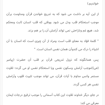
خواندیم.)
از این آیه بر داشت می شود که به تدریج خواندن قرآن ومداومت برآن
موجب استحکام قلب ودل می شود. ووقتی که قلب انسان ثابت ومحکم
شد، هیچ غم وناراحتی نمی تواند آرامش آن را بر هم بزند.
" کلمة فؤاد به معنای قلب است ومراد از آن چیزی است که انسان با آن
اشیاء را درک می کندوآن همان نفس انسان است. "
پس همانگونه که نزول تدریجی قرآن بر قلب آن حضرت (پیامبر
(ص))موجب آرامش وسکون نفس ویا استحکام نفس او می گردد؛ تلاوت
مستمر وانس مداوم با آیات قرآن، می تواند موجب تثبیت قلوب وآرامش
نفس هر کسی گردد.
در جای دیگر خداوند تلاوت این کتاب آسمانی را موجب ترفیع درجات ایمان
معرفی می کند: