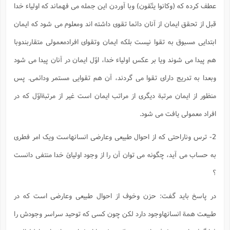
عطف کرده که (وکانوا یتّقون) وبا آوردن این جمله می فهماند که اولیاء خدا
قبل از تحقق ایمان از آنان دائما تقوی داشته اند ومعلوم می شود که ایمان
ابتدایی مسبوق به تقوا نیست بلکه ایمان وتقوای افرادمعمولی متقاربندوبا
هم پیدا می شوند ویا بر عکس اولیاء خدا، اوّل ایمان در آنان پیدا می شود
وبعدا به تدریج دارای تقوا می گردند، آن هم تقوایی مستمر ودائمی. پس
منظور از ایمان مرتبة دیگری از مراتب ایمان است غیر از مرتبةاوّل که در
افراد معمولی یافت می شود.
2- ترس وناراحتی که از احوال طبیعی وعارضی انسانهاست ویک امر فطری
به حساب می آید، چگونه می توان آن را از وجود اولیائ خدا منتفی دانست
؟
در پاسخ باید گفت: حزن وخوف از احوال طبیعی وعارضی است که در
طبیعت همة انسانهاوجود دارد لکن چون کسی که توحید سراسر وجودش را