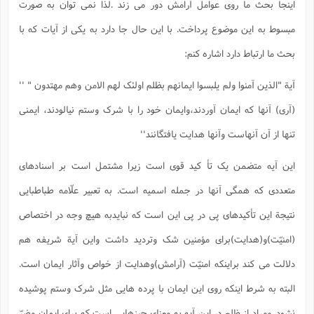
اینجا بحث ما روی عوامل آرامش دور می زند .لذا نمی توان به صورت
مبسوط به این موضوع پرداخت. با این حال جا دارد به یکی از آیات که با
بحث ما ارتباط دارد اشاره کنم:
آیة "الذین آمنوا ولم یلبسوا ایمانهم بظلم اولئک لهم الامن وهم مهتدون " ''
(آری) آنها که ایمان آوردند،وایمان خود را با شرک وستم نیالودند، ایمنی
تنها از آن آنهاست وآنها هدایت یافتگانند''
این آیه متضمن یک تأ کید قوی است زیرا مشتمل است بر اسنادهای
متعددی که همگی آنها در جمله اسمیه است. به تعبیر علّامه طباطبایی
نتیجة این تأکیدهای پی در پی این است که نبایدبه هیچ وجه در اختصاص
(امنیّت)و(هدایت)برای مؤمنین شک وتردید داشت واین آیة شریفه هم
دلالت می کند براینکه امنیّت (آرامش)وهدایت از خواص وآثار ایمان است.
البته به شرط اینکه روی این ایمان با پرده هایی مثل شرک وستم پوشیده
نشود. ومراد از ظلم در این آیه به معنای چیزهایی است که برای ایمان مضرّ