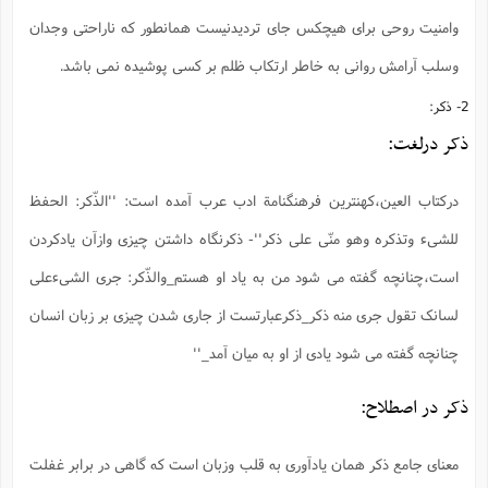
وامنیت روحی برای هیچکس جای تردیدنیست همانطور که ناراحتی وجدان
وسلب آرامش روانی به خاطر ارتکاب ظلم بر کسی پوشیده نمی باشد.
2- ذکر:
ذکر درلغت:
درکتاب العین،کهنترین فرهنگنامة ادب عرب آمده است: ''الذّکر: الحفظ
للشیء وتذکره وهو منّی علی ذکر''- ‌ذکرنگاه داشتن چیزی وازآن یادکردن
است،چنانچه گفته می شود من به یاد او هستم_والذّکر: جری الشیءعلی
لسانک تقول جری منه ذکر_ذکرعبارتست از جاری شدن چیزی بر زبان انسان
چنانچه گفته می شود یادی از او به میان آمد_''
ذکر در اصطلاح:
معنای جامع ذکر همان یادآوری به قلب وزبان است که گاهی در برابر غفلت