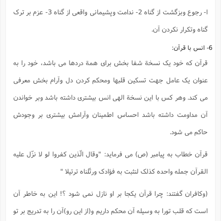
ا- رجوع وبزگشت از گناه 2- ندامت وپشیمانی واقعی از گناه 3- عزم بر ترک
گناه وتکرار نکردن آن.
6- انس با قرآن:
قرآن که خود یک نسخة شفا بخش برای همة دردها می باشد، خود را به
عنوان یک عامل جهت تسکین قلبها ومحکم کردن دل وآرام بخش معرفی
می کند. وهر کس با این نسخة الهی انس بیشتری داشته باشد وبر خواندن
آن مداومت داشته باشد احساس اطمینان وآرامش بیشتری بر وجودش
حاکم می شود.
قرآن خطاب به پیامبر (ص) می فرماید: "وقال الّذین کفروا لو لا نزّل علیه
القرآن جمله واحده کذلک لنثبت به فؤادک ورتّلناه ترتیلا "
(وکافران گفتند: چرا قرآن یکجا بر او نازل نمی شود ؟! این به خاطر آن
است که قلب تورا به وسیله آن محکم داریم و(از این رو)آن را به تدریج بر تو