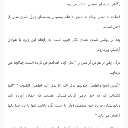
وگاهی در برابر نسیان به کار می رود.
غفلت به معنی توجّه نداشتن به علم ونسیان به معنای زایل شدن معنی از
ذهن است.
بعد از روشن شدن معنای ذکر خوب است به رابطه این واژه با عوامل
آرامش بپردازیم.
قرآن یکی از عوامل آرامش را ''ذکر''(یاد خدا)معرفی کرده است. چنانچه می
فرماید:
"الّذین آمنوا وتطمئنّ قلوبهم بذکر الله الا بذکر الله تطمئنّ القلوب " "آنها
(کسانی که به خدا برمی گردند)کسانی هستند که ایمان آورده اند،
ودلهایشان به یاد خدا مطمئن (وآرام) است،آگاه باشید،تنها با یاد خدا دلها
آرامش می یابد "
اطمینان به معنی آرامش وقرار گرفتن است ودل مطمئن، همان نفس