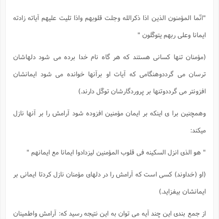
"انّما المؤمنون الذین اذا ذکرالله وجلت قلوبهم واذا تلیت علیهم آیاته زادته
ایمانا وعلی ربهم یتوکّلون "
(مؤمنان تنها کسانی هستند که هر گاه نام خدا برده می شود دلهاشان
ترسان می گرددوهنگامی که آیات او برآنها خوانده می شود ایمانشان
افزونتر می گرددوتنها بر پروردگارشان توکّل دارند.)
وهمچنین برا ی اینکه بر ایمان مؤمنین افزوده شود آرامش را بر آنها نازل
میکند:
" هو الذی انزل السکینه فی قلوب المؤمنین لیزدادوا ایمانا مع ایمانهم "
(او (خداوند) کسی است که آرامش را در دلهای مؤمنان نازل کردتا ایمانی بر
ایمانشان بیفزاید.)
از جمع بندی این چند آیه می توان به این نتیجه رسید که: آرامش واطمینان