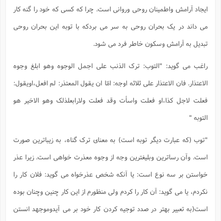
ایجاد آرامش واطمینان روحی وروانی است. چرا که کسی که خود را گنه کار
می داند در یک بحران روحی به سر می بردکه با توبه این بحران روحی
تبدیل به آرامش وسکون خاطر فرد می شود.
راغب می گوید: "التوب: ترک الذنب علی اجمل الوجوه وهو ابلغ وجوه
الاعتذار. فان الاعتذار علی ثلاثه اوجه: امّا ان یقول المعتذر: لم افعل،اویقول:
فعلت لاجل کذا،او فعلت واسأت وقد فعلت ولارابعلذلک وهو الاخیر هو
التوبه "
"توب (که عبارت دیگر توبه است) به معنای ترک گناه، به زیباترین صورت
است. وآن رساترین وبلیغترین وجه از وجوه معذرت خواهی است. زیرا عذر
خواستن بر سه نوع است: یا آنکه شخص عذرخواه می گوید: فلان کار را
نکردم، یا می گوید: آن کار را کردم ولی منظورم از این کار چنین وچنان بوده
است(به تعبیر بهتر در صدد توجیه کردن کار خود بر می آیدوموجهد انستن