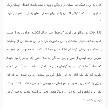
ذ
ح
ی
ش
ا
ا
م
که باید برای کمک به انسان در زندگی وجود داشته باشد. فقدان ایمان زنگ
خ
ب
م
و
و
ف
م
پ
ا
(
ف
خطری است که ناتوانی انسان را در برابر سختی های زندگی اعلام می دارد.
ن
م
ه
م
ش
ت
ف
غ
"
ت
ع
ع
ا
ت
(
ق
ا
ف
ح
پ
ن
ش
کارل یانگ روان کاو می گوید: "درطول سی سال گذشته افراد زیادی از ملیت
س
ب
ه
ذ
ت
د
م
ف
آ
های مختلف جهان متمدن با من مشورت کردند و من صدها تن از بیماران
ت
م
ف
م
ح
ا
و
ا
ن
ع
را معالجه و درمان کرده ام اما از میان بیمارانی که در نیمه دوم عمر خود به
س
ر
م
ش
ت
ع
د
ح
ت
سرمی برند (یعنی از سی و پنج سالگی به بعد) حتی یک بیمار را نیز ندیدم
م
ت
ا
ف
ج
(
ق
که اساساً مشکلش نیاز به گرایش دینی در زندگی نباشد. به جرأت می توانم
ن
ش
و
ذ
س
م
م
ج
بگویم که تک تک آنان به این دلیل قربانی بیماری روانی شده اند که آن
م
و
م
(
ا
ح
چ
چیزی را که ادیان موجود در هر زمان به پیروان خود می دهند نداشتند و تک
ج
ش
ف
م
خ
ع
س
تک آنان فقط وقتی به دین و دیدگاههای دینی بازگشته بودند به طور کامل
ن
ا
ف
ک
ت
درمان شدند. "
ن
(
ت
ذ
م