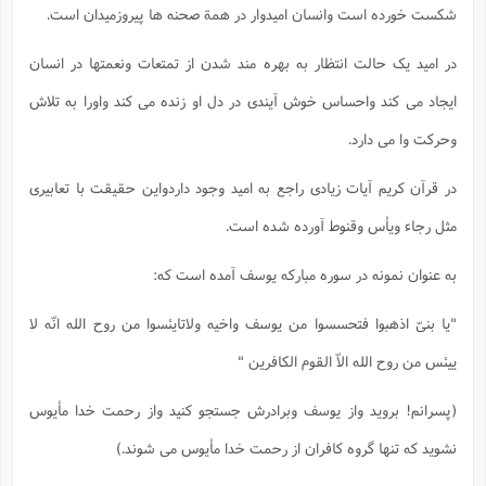
شکست خورده است وانسان امیدوار در همة صحنه ها پیروزمیدان است.
در امید یک حالت انتظار به بهره مند شدن از تمتعات ونعمتها در انسان
ایجاد می کند واحساس خوش آیندی در دل او زنده می کند واورا به تلاش
وحرکت وا می دارد.
در قرآن کریم آیات زیادی راجع به امید وجود داردواین حقیقت با تعابیری
مثل رجاء ویأس وقنوط آورده شده است.
به عنوان نمونه در سوره مبارکه یوسف آمده است که:
"یا بنیّ اذهبوا فتحسسوا من یوسف واخیه ولاتایئسوا من روح الله انّه لا
ییئس من روح الله الاّ القوم الکافرین "
(پسرانم! بروید واز یوسف وبرادرش جستجو کنید واز رحمت خدا مأیوس
نشوید که تنها گروه کافران از رحمت خدا مأیوس می شوند.)