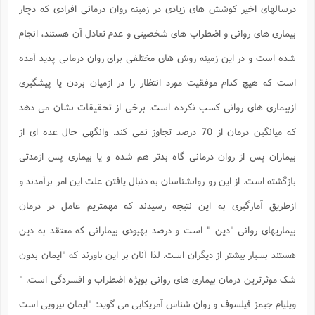
ب
ح
ع
م
درسالهای اخیر کوشش های زیادی در زمینه روان درمانی افرادی که دچار
ب
آ
ک
ش
د
(
ر
ذ
ر
ع
د
پ
م
م
ج
ف
م
خ
بیماری های روانی و اضطراب های شخصیتی و عدم تعادل آن هستند، انجام
ش
م
ج
پ
ح
ح
ا
ا
غ
و
ن
ه
ن
م
ا
ش
م
و
شده است و در این زمینه روش های مختلفی برای روان درمانی پدید آمده
ف
پ
ا
ف
س
ت
ر
ف
ا
ا
ف
ا
ز
پ
ع
و
ت
ا
است که هیچ کدام موفقیت مورد انتظار را در ازمیان بردن یا پیشگیری
ب
ر
ع
ن
ر
ح
ش
ا
ا
و
ا
ف
پ
(
ازبیماری های روانی کسب نکرده است. برخی از تحقیقات نشان می دهد
ا
ب
ن
م
ش
ب
ف
ع
خ
ه
ا
ذ
ا
ت
م
ش
ر
ر
و
(
که میانگین درمان از 70 درصد تجاوز نمی کند. وانگهی حال عده ای از
پ
ح
ش
م
ت
ف
ت
م
ه
ا
ا
م
بیماران پس از روان درمانی گاه بدتر هم شده و یا بیماری پس ازمدتی
ت
ع
م
ر
پ
ب
ب
پ
ف
م
ا
(
ش
گ
ع
ع
ش
م
بازگشته است. از این رو روانشناسان به دنبال یافتن علت این امر برآمدند و
ف
ب
ا
ا
پ
ا
م
ا
خ
ازطریق آمارگیری به این نتیجه رسیدند که مهمتریم عامل در درمان
س
د
ش
ف
ف
ح
ع
ش
ذ
ف
2
ا
م
(
بیماریهای روانی "دین " است و درصد بهبودی بیمارانی که معتقد به دین
پ
م
ن
آ
ح
م
ف
م
ق
ه
ا
س
خ
ا
د
ن
هستند بسیار بیشتر از دیگران است. لذا آنان بر این باورند که "ایمان بدون
و
پ
ص
م
پ
ز
(
ت
ت
گ
ع
ج
شک موثرترین درمان بیماری های روانی بویژه اضطراب و افسردگی است. "
ش
ت
آ
ع
ب
ا
ش
م
2
ا
ویلیام جیمز فیلسوف و روان شناس آمریکایی می گوید: "ایمان نیرویی است
ت
د
ا
(
ش
ف