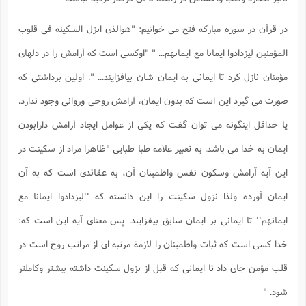
ن
ف
(
م
در قرآن در سوره مبارکه فتح می خوانیم: "هوالذی انزل السکینه فی قلوب
م
س
المؤمنین لیزدادوا ایمانا مع ایمانهم... " "اوکسی است که آرامش را در دلهای
ف
ش
ش
د
مؤمنان نازل کرد تا ایمانی به ایمان شان بیافزایند... ". اولین برداشتی که
ف
صورت می گیرد این است که بدون ایمان، آرامش روحی وروانی وجود ندارد.
م
م
یا حداقل اینگونه می توان گفت که یکی از عوامل ایجاد آرامش دارابودن
ایمان به خدا می باشد. به تعبیر علامه طبا طبایی "ظاهرا مراد از سکینت در
این آیه آرامش وسکون نفس واطمینان آن، به عقائدی است که به آن
ایمان آورده ولذا نزول سکینت را این دانسته که ''لیزدادوا ایمانا مع
ایمانهم'' تا ایمانی بر ایمان سابق بیفزایند. پس معنای آیه این است که:
خدا کسی است که ثبات واطمینان را لازمة مرتبه ای از مراتب روح است در
قلب مؤمن جای داد تا ایمانی که قبل از نزول سکینت داشته بیشتر وکاملتر
شود. "