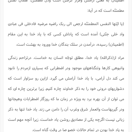
مطمئنّه است که در آیة:
(یا ایّتها النفس المطمئنّه ارجعی الی ربک راضیه مرضیه فادخلی فی عبادی
واد خلی جنّتی) آمده است که پاداش کسی که با یاد خدا به این مقام
(اطمینان) رسیده، درآمدن در سلک بندگان خدا وورود به بهشت است.
مراد از(ذکرالله) یاد خدا، مطلق توجّه انسان به خداست. درتزاحم زندگی
وانبوهی کارها وتنگناههای موجود ودر اضطرابی که بسیاری ازمردم را نابود
می کند دل آرامی، با یاد خدا آرامش می گیرد. ازاین رو سزاوار است که
دشواریهای درونی خود را به ذکر خداوند چاره کنیم. زیرا برترین چاره ای که
می توان از آن بهره برد به ویژه در زمان ما که روزگار اضطرابات وهیجانها
ودر گیریهاست واتعمار شرق وغرب آن را دامن می زند. یاد خدا تنها به ذکر
زبانی نیست اگرچه یکی از مصادیق روشن یاد خداست. زیرا آنچه مهم است
به یاد خدا بودن در تمام حالات خصو صا در وقت گناه است.