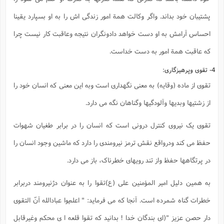
پشتیبان خود بداند. واگر وکالت همة امور زندگی اش را به او بسپارد یقینا
احساس آرامش به او دست خواهد دادونگران نتیجه وعاقبت کار نیست چرا
که عاقبت همة امور به دست خداست.
4- تقوی وپرهیزگاری:
تقوی از ماده (وقایه) به معنی نگهداری است وبه این معنی که انسان خود را
از زشتیها وبدیها وآلودگیها وگناهان نگه می دارد.
تقوی یک نیروی کنترل درونی است که انسان را در برابر طغیان شهوات
حفظ می کند ودرواقع نقش ترمز نیرومندی را دارد که ماشین وجود انسان را
در پرتگاهها حفظ واز تند رویهای خطرناک، باز می دارد.
به همین دلیل امیر المؤمنین علی (ع)تقوا را به عنوان دژنیرومند دربرابر
خطرات گناه شمرده است. آنجا که می فرماید: " اعلموا عبادالله آنّ التقوی
دار حصن عزیز "(ای بندگان خدا ! بدانید که تقوا قلعه ا ی محکم وغیرقابل