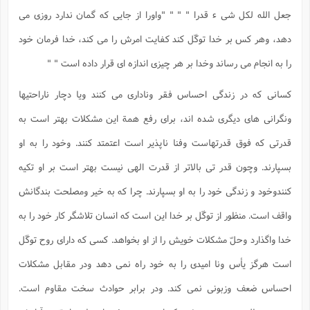
جعل الله لکل شی ء قدرا " " " "واورا از جایی که گمان ندارد روزی می
دهد، وهر کس بر خدا توکّل کند کفایت امرش را می کند، خدا فرمان خود
را به انجام می رساند وخدا بر هر چیزی اندازه ای قرار داده است " "
کسانی که در زندگی احساس فقر وناداری می کنند ویا دچار ناراحتیها
ونگرانی های دیگری شده اند، برای رفع همة این مشکلات بهتر است به
قدرتی که فوق قدرتهاست وفنا ناپذیر است اعتمتد کنند. وخود را به او
بسپارند. وچون قدر تی بالاتر از قدرت الهی نیست بهتر است بر او تکیه
کنندوخود و زندگی خود را به او بسپارند. چرا که به خیر ومصلحت بندگانش
واقف است. منظور از توکّل بر خدا این است که انسان تلاشگر کار خود را به
خدا واگذارد وحلّ مشکلات خویش را از او بخواهد. کسی که دارای روح توکّل
است هرگز یأس ونا امیدی را به خود راه نمی دهد ودر مقابل مشکلات
احساس ضعف وزبونی نمی کند. ودر برابر حوادث سخت مقاوم است.