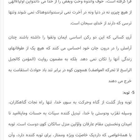
فرا گرفته است، خوف واندوه وحبّ وبغض را از خدا می داندواین اولیاءالهی
از هیچ چیزی نه در دنیا ونه در آخرت نمی ترسندواندوهناک نمی شوند وتنها
ترسی که دارند از خدای سبحان است.
آری کسانی که این دو رکن اساسی ایمان وتقوا را داشته باشند چنان
آرامش را در درون جان خود احساس می کنند که هیچ یک از طوفانهای
زندگی آنها را تکان نمی دهد. بلکه به مضمون روایت (المؤمن کالجبل
الراسخ لا تحرکه العواصف) همچون کوه در برابر تند باد حوادث استقامت به
خرج می دهند
5- توبه:
توبه وباز گشت از گناه وحرکت به سوی خدا، تنها راه نجات گناهکاران،
وسیله تقرّب ودوستی با خدا، تبدیل کننده سیئات به حسنات ومایةامید نا
امیدان ونخستین مقام عارفان واوّلین منزل سالکان کوی دوست است. توبه
با همةخواصی که داردیک خاصیّت ویژه وممتاز، برای توبه کننده دارد، وآن