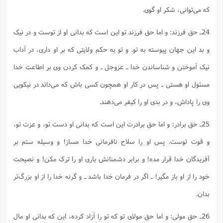
که می‌توانی، شکر او گوی.
24ـ حق فرزند: و اما حق فرزند تو این است که بدانی او از توست و در نیک
و بد این جهان پیوسته به تو. و تو به حکم ولایتی که بر او داری، در آداب
نیک آموختن و شناساندن خدا ـ عزوجل ـ و کمک کردن وی بر اطاعت خدا
مسئول او هستی ـ پس در کار او همچون کسی باش که می‌داند در نیکویی
وی را پاداش، و در بدی او را کیفر می‌دهند.
25ـ حق برادر: و اما حق برادرت این است که بدانی او دست تو، و عزت تو،
و قوت توست. پس او را سلاح نافرمانی خدا مساز! و وسیله ستم بر
آفریدگان خدا قرار مده! و برابر دشمنانش یاری او را ترک مکن! و نصیحت
خود را از او باز مگیر! ـ اگر در فرمان خدا باشد ـ و گرنه خدا را از او بزرگ‌تر
بدان.
26ـ حق مولی: و اما حق مولای تو که تو را آزاد کرده، این که بدانی او مال