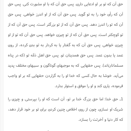
حق آن که تو بر او ادعایی داری. پس حق آن که با او مشورت کنی. پس حق
ا
ش
و
ف
آن که رأی خود را به تو گوید. پس حق آن که از او اندرز خواهی. پس حق
(
ذ
ن
م
م
آن که تو را اندرز دهد. پس حق آن که از تو بزرگتر است. پس حق آن که از
غ
م
م
(
تو کوچکتر است. پس حق آن که از تو چیزی خواهد. پس حق آن که تو از او
ش
ب
چیزی خواهی. پس حق آن که به گفتار یا به کردار به تو بدی کرده، از روی
ه
(
و
عمد یا بدون عمد. پس حق همدینان تو. پس حق اهل ذمَّه تو (که در پناه
ن
ا
مسلمانان‌اند). پس حقهایی که به موجبهای گوناگون و سببهای مختلف پدید
ف
ح
م
(
می‌آید. خوشا به حال کسی که خدا او را به گزاردن‌ حقهایی که بر او واجب
م
ن
فرموده، یاری کند و او را موفق و استوار بدارد.
ش
(
د
1ـ حق خدا: اما حق بزرگ خدا بر تو، آن است که او را بپرستی. و چیزی را
س
ف
ف
م
شریک او نسازی. چون از روی اخلاص چنین کردی برای تو بر خود قرار دهد،
ش
م
که کار دنیا و آخرتت را بسازد.