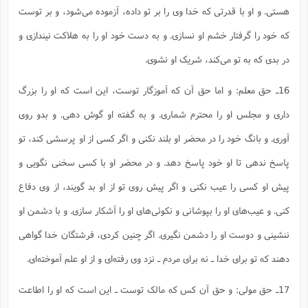
هستی. و او با قدرتی که خدا وی را بر تو داده، آزموده می‌شود، و بر توست
که خود را گرفتار خشم او نسازی. و به دست خود او را به هلاکت نیندازی و
در بدی که به تو می‌کند، شریک او نشوی.
16ـ حق معلم: و اما حق آن که آموزگار توست، این است که او را بزرگ
داری و مجلس او را محترم شماری. و به گفته او گوش دهی. و بدو روی
آوری. و بانگ خود را در محضر او بلند نکنی و اگر کسی از او پرسشی کند، تو
پاسخ ندهی تا او خود پاسخ دهد. و در محضر او با کسی سخنی نگویی و
پیش او کسی را عیب نکنی و اگر پیش روی تو از او بد گویند، از وی دفاع
کنی. و عیب‌های او را بپوشانی و نکوئی‌های او را آشکار سازی. و با دشمن او
ننشینی و دوست او را دشمن نگیری. اگر چنین کردی، فرشتگان خدا گواهی
دهند که تو برای خدا ـ نه برای مردم ـ نزد وی رفته‌ای و از او علم آموخته‌ای.
17ـ حق مولی: و حق آن کس که مالک توست ـ این است که او را اطاعت