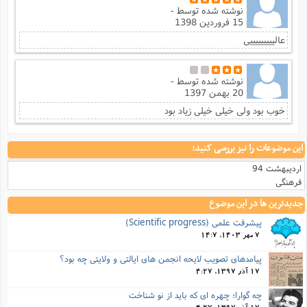
نوشته شده توسط
-
15 فروردین 1398
عالیییییییییی
نوشته شده توسط
-
20 بهمن 1397
خوب بود ولی خیلی خیلی زیاد بود
این موضوعات را نیز بررسی کنید:
اردیبهشت 94
فرهنگی
جدیدترین ها در این موضوع
پیشرفت علمی (Scientific progress)
7 مهر 1403, 14:7
پیامدهای تصویب لایحه انجمن های ایالتی و ولایتی چه بود؟
17 آذر 1397, 4:27
چه گوارا؛ چهره ای که باید از نو شناخت