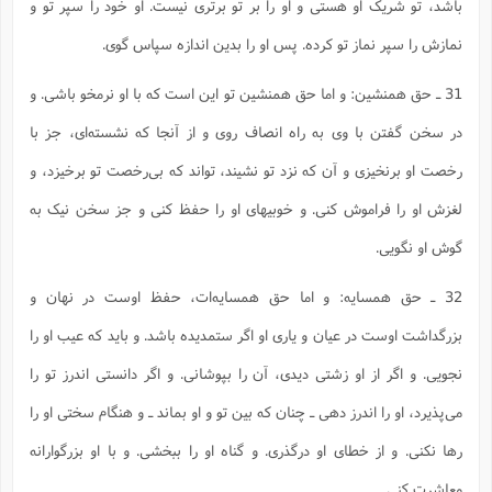
باشد، تو شریک او هستی و او را بر تو برتری نیست. او خود را سپر تو و
نمازش را سپر نماز تو کرده. پس او را بدین اندازه سپاس گوی.
31 ـ حق همنشین: و اما حق همنشین تو این است که با او نرمخو باشی. و
در سخن گفتن با وی به راه انصاف روی و از آنجا که نشسته‌ای، جز با
رخصت او برنخیزی و آن که نزد تو نشیند، تواند که بی‌رخصت تو برخیزد، و
لغزش او را فراموش کنی. و خوبیهای او را حفظ کنی و جز سخن نیک به
گوش او نگویی.
32 ـ‌ حق همسایه: و اما حق همسایه‌ات، حفظ اوست در نهان و
بزرگداشت اوست در عیان و یاری او اگر ستمدیده باشد. و باید که عیب او را
نجویی. و اگر از او زشتی دیدی، آن را بپوشانی. و اگر دانستی اندرز تو را
می‌پذیرد، او را اندرز دهی ـ چنان که بین تو و او بماند ـ و هنگام سختی او را
رها نکنی. و از خطای او درگذری. و گناه او را ببخشی. و با او بزرگوارانه
معاشرت کنی.