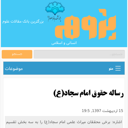
بزرگترین بانک مقالات علوم
انسانی و اسلامی
جستجو
موضوعات
منو
ق
اطلاع رسانی های علمی
ا
رساله حقوق امام سجاد(ع)
ق
بانک محتوای تبلیغ
ر
ه
ب
ق
بانک مقالات
ع
م
15 اردیبهشت 1397, 19:5
ت
ب
ق
م
پرسش و پاسخ
اشاره: برخی محققان میراث علمی امام سجاد(ع) را به سه بخش تقسیم
م
ک
ق
م