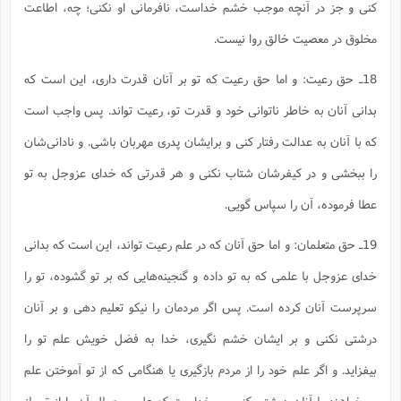
کنی و جز در آنچه موجب خشم خداست، نافرمانی او نکنی؛ چه، اطاعت
مخلوق در معصیت خالق روا نیست.
18ـ حق رعیت: و اما حق رعیت که تو بر آنان قدرت داری، این است که
بدانی آنان به خاطر ناتوانی خود و قدرت تو، رعیت تواند. پس واجب است
که با آنان به عدالت رفتار کنی و برایشان پدری مهربان باشی. و نادانی‌شان
را ببخشی و در کیفرشان شتاب نکنی و هر قدرتی که خدای عزوجل به تو
عطا فرموده، آن را سپاس گویی.
19ـ حق متعلمان: و اما حق آنان که در علم رعیت تواند، این است که بدانی
خدای عزوجل با علمی که به تو داده و گنجینه‌هایی که بر تو گشوده، تو را
سرپرست آنان کرده است. پس اگر مردمان را نیکو تعلیم دهی و بر آنان
درشتی نکنی و بر ایشان خشم نگیری، خدا به فضل خویش علم تو را
بیفزاید. و اگر علم خود را از مردم بازگیری یا هنگامی که از تو آموختن علم
می‌خواهند با آنان درشتی کنی، بر خداست که علم و جمال آن را از تو باز