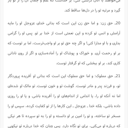
گیرد و مرتبه تو را در دل‌ها ساقط کند.
20ـ حق زن: و اما حق زن این است که بدانی خدای عزوجل او را مایه
آرامش و انس تو کرده و این نعمتی است از خدا بر تو. پس او را گرامی
بداری و با او مدارا کنی! و اگر چه حق تو بر او واجب‌ترست، اما بر توست که
بر او رحمت آری. و خوراک و پوشاک او را آماده‌سازی و اگر از روی نادانی
کاری کند، بر او ببخشی که او گرفتار توست.
21ـ حق مملوک: و اما حق مملوک این است که بدانی او آفریده پروردگار
تو، و فرزند پدر و مادر توست. گوشت تو و خون توست. تو مالک او شده‌ای
اما نه آنکه او را، یا اندامی از اندام‌های او را آفریده باشی. و یا او را روزی
داده باشی، بلکه خدا ـ عزوجل ـ این کارها را از تو کفایت کرده، سپس او را
مسخر تو ساخته، و تو را امین بر او دانسته و او را به تو سپرده تا هر نیکی
که درباره او می‌کنی، برای تو نگاه دارد. پس چنان که خدا درباره تو نیکویی