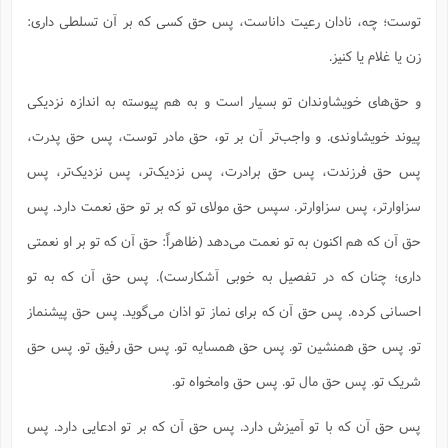
ت
ا
ا
ف
توست؛ چه، نادان رعیت داناست، پس حق کسی که بر آن تسلطی داری:
ح
ت
ت
س
ن
ج
ذ
ق
زن یا غلام یا کنیز.
ش
م
و
م
م
س
م
ج
(
ا
و حق‌های خویشاوندان تو بسیار است و به هم پیوسته به اندازه نزدیکی
و
ج
ش
ح
چ
م
پیوند خویشاوندی. و واجب‌تر آن بر تو، حق مادر توست، پس حق پدرت،
ع
س
ف
خ
(
ا
ف
ن
پس حق فرزندت، پس حق برادرت، پس نزدیک‌تر، پس نزدیک‌تر، پس
ن
ت
م
ذ
م
سزاوارتر، پس سزاوارتر. سپس حق مولای تو که بر تو حق نعمت دارد. پس
ت
م
م
ک
ا
حق آن که هم اکنون به تو نعمت می‌دهد (ظاهراً: حق آن که تو بر او نعمتی
ش
(
ه
ش
پ
داری؛ چنان که در تفصیل به خوبی آشکارست). پس حق آن که به تو
ع
ا
چ
و
ا
و
ع
ش
احسانی کرده. پس حق آن که برای نماز تو اذان می‌گوید. پس حق پیشنماز
پ
(
ف
ذ
ف
تو. پس حق همنشین تو. پس حق همسایه تو. پس حق رفیق تو. پس حق
ن
م
ز
ن
ت
شریک تو. پس حق مال تو. پس حق وامخواه تو.
ا
(
م
ت
ح
م
ا
ع
پس حق آن که با تو آمیزش دارد. پس حق آن که بر تو ادعایی دارد. پس
(
ع
ش