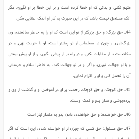
متهم نکنی. و بدانی که او خطا کرده است و بر این خطا بر او نگیری. مگر
آنکه مستحق تهمت باشد که در این صورت به کار او اندک اعتنایی مکن.
44ـ حق بزرگ: و حق بزرگتر از تو این است که او را به خاطر سالمندی وی
بزرگ‌داری. و چون در مسلمانی از تو پیشتر است، او را حرمت نهی. و در
مخاصمت با او مقابلت نکنی. و در راه بر او پیشی نگیری. و از او پیش نیفتی
و با او جهالت نورزی. و اگر او بر تو جهالت کند، به خاطر اسلام و حرمتش
آن را تحمل کنی و او را اکرام نمایی.
45ـ حق کوچک: و حق کوچک، رحمت بر او در آموختن او و گذشت از وی و
پرده‌پوشی و مدارا بدو و کمک اوست.
46ـ حق خواهنده: و حق خواهنده، دادن بدو به مقدار نیاز است.
47ـ حق مسئول: حق کسی که چیزی از او خواسته شده، این است که اگر
داد، از او با سپاس و قدردانی از فضل او، پذیری و اگر نداد، عذر او را قبول