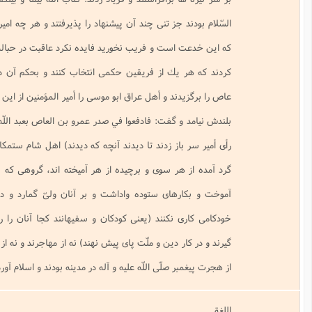
السلام
ششم
واقفیه
جز تنى چند آن پيشنهاد را پذيرفتند و هر چه امير المؤمنين ايشان را نصيحت كرد
فصل
(شیعی)
ذکر
نامه
ست و فريب نخوريد فايده نكرد عاقبت در حباله حيلت عمرو در افتادند، و اتفاق
مصیبت
مطالعات
غالیان
متفرقه
معنوی
ك از فريقين حكمى انتخاب كنند و بحكم آن دو تسليم شوند، أهل شام عمرو
(شیعی)
د و أهل عراق ابو موسى را أمير المؤمنين از اين رأى روى درهم كشيد و موافق رأى
شماره
بهائیت
هشتم
(شیعی)
گفت: فادفعوا في صدر عمرو بن العاص بعبد اللّه بن عبّاس، ولى سربازان گول از
و
نهم
اهل
ز زدند تا ديدند آنچه كه ديدند) اهل شام ستمكارانى ناكس و بندگانى پست اند،
فصل‌نامه
حق
ر سوى و برچيده از هر آميخته اند، گروهى كه بايد آنان را دين و ادب و دانش
مطالعات
(شیعی)
معنوی
هاى ستوده واداشت و بر آنان ولىّ گمارد و دستشان را گرفت تا خودسرى و
نصیریه
شماره
(شیعی)
نكنند (يعنى كودكان و سفيهانند كجا آنان را رسد كه زمام امور امّت در دست
دهم
سایر
فصل‌نامه
دين و ملّت پاى پيش نهند) نه از مهاجرند و نه از انصار و نه از آن انصارى كه پيش
فرق
مطالعات
شیعی
صلّى اللّه عليه و آله در مدينه بودند و اسلام آوردند.
معنوی