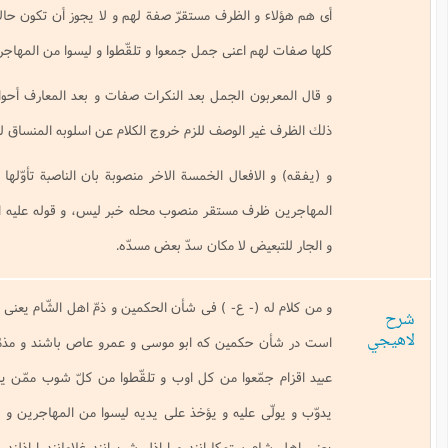
الظرف مستقرّ صفة لهم و لا يجوز أن تكون حالا لهم لانها محفوفة بالجمل التي
اعنى جمل جمعوا و تلقّطوا و ليسوا من المهاجرين إلخ.
ن الجمل بعد النكرات صفات و بعد المعارف أحوال فالجمل ههنا صفات فلو كان
الوصف للزم خروج الكلام عن اسلوبه المنساق له.
فعال الخمسة الاخر منصوبة بان الناصبة تأوّلها إلى مصادرها فاعلا لينبغي و من
 مستقر منصوب محله خبر ليس، و قوله عليه السّلام و لا من الذين عطف عليه
ض لا مكان سدّ بعض مسدّه.
 ع- ) فى شأن الحكمين و ذمّ اهل الشّام يعنى از كلام امير المؤمنين عليه السّلام
كمين كه ابو موسى و عمرو عاص باشند و مذمّت كردن مردم شام جفاة طغام
عوا من كل اوب و تلقّطوا من كلّ شوب ممّن ينبغي ان يفقّه و يؤدّب و يعلّم و
ليه و يؤخذ على يديه ليسوا من المهاجرين و الأنصار و لا من الّذين تبوّؤا الدّار
ستمكارانند و اراذل شريرانند غلامانند اراذلند جمع شدگان اند از هر جانبى و