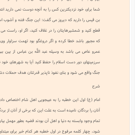
زديكترين كس را به آنچه دوست نمى داريد انتخاب كرديد، شما سابقه عبد اللَّه
يد كه ديروز مى گفت: اين جنگ فتنه و آشوب است پس زههاى كمان خودتان را
شيرهايتان را در غلاف كنيد، اگر او، راست مى گفت پس در آمدنش بدون اين
 خطا كرده و اگر دروغگو بود تهمت سزاوار وى است، پس آنچه را كه در سينه
اشد به وسيله عبد اللَّه بن عباس از بين ببريد و فرصت روزگار را دريابيد و
 دست اسلام را حفظ كنيد آيا به شهرهاى خود نمى نگريد كه چگونه مورد هجوم
ود و بناى نفوذ ناپذير قدرتتان هدف حملات دشمنان قرار مى گيرد.»
ين خطبه را به عيبجويى اهل شام اختصاص داده تا مردم را از آنها متنفر كند، و
 ناميده است به علت اين كه برخى از آنان از بردگان بودند و يا به سبب اين كه با
سته به دنيا و اهل آن بودند قضيه بطور مهمل بيان شده كه شامل بعضى موارد مى
ه مرفوع در اول خطبه هر كدام خبر براى مبتداى محذوف هستند كه مبتدا در هر