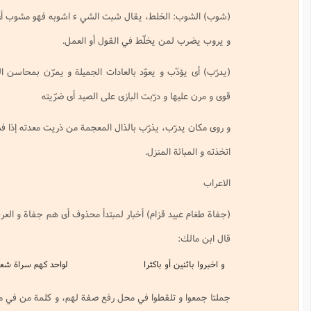
الخلط، يقال شبت الشي ء اشوبه فهو مشوب أى مخلوط، و فى المثل هو يشوب
من يخلّط في القول أو العمل.
ّب و يعوّد بالعادات الجميلة و يمرّن بمحاسن الافعال، يقال دربته الشدائد حتّى
 و درّبت البازى على الصيد أى ضرّيته
ّب، يذرّب بالذال المعجمة من ذريت معدته إذا فسدت و التذريب (تبوئت) منزلا أى
 المنزل.
د قزام) أخبار لمبتدأ محذوف أى هم جفاة و العرب يأتون لمبتدأ واحد باخبار كثيرة
 أو باكثرا
لواحد كهم سراة شعرا
 تلقطوا في محل رفع صفة لهم، و كلمة من في ممّن ينبغي، للتبيين و من موصولة