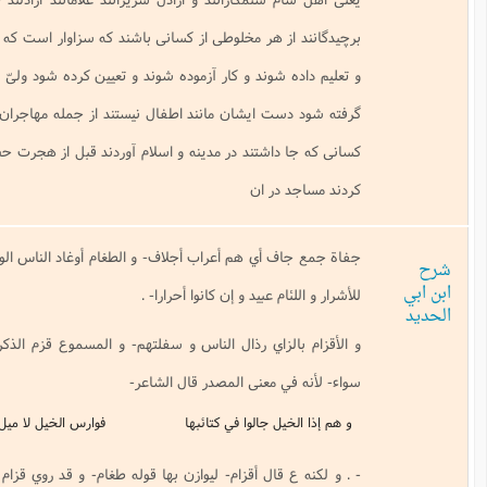
 هر مخلوطى از كسانى باشند كه سزاوار است كه فهمانده شوند و ادب داده شوند
وند و كار آزموده شوند و تعيين كرده شود ولىّ و حافظ بر ايشان مانند صبيان و
 ايشان مانند اطفال نيستند از جمله مهاجران و انصار پيغمبر (- ص- ) و نه از
اشتند در مدينه و اسلام آوردند قبل از هجرت حضرت بسوى مدينه بدو سال و بنا
ر ان
ي هم أعراب أجلاف- و الطغام أوغاد الناس الواحد و الجمع فيه سواء- . و يقال
عبيد و إن كانوا أحرارا- .
اي رذال الناس و سفلتهم- و المسموع قزم الذكر و الأنثى و الواحد و الجمع فيه
معنى المصدر قال الشاعر-
 جالوا في كتائبها
فوارس الخيل لا ميل و لا قزم
ال أقزام- ليوازن بها قوله طغام- و قد روي قزام و هي رواية جيدة- و قد نطقت