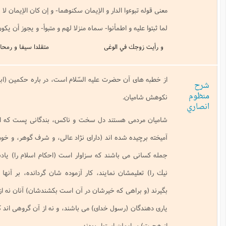
وا الدار و الإيمان سكنوهما- و إن كان الإيمان لا يسكن كما تسكن المنازل- لكنهم
و اطمأنوا- سماه منزلا لهم و متبوأ- و يجوز أن يكون مثل قوله-
في الوغى
متقلدا سيفا و رمحا
ن حضرت عليه السّلام است، در باره حكمين (ابو موسى اشعرى و عمرو عاص) و
.
 هستند دل سخت و ناكس، بندگانى پست كه از هر سوى گرد گرديده، و از هر
 شده اند (داراى نژاد عالى، و شرف گوهر، و خون پاك، و نسب معلوم نيستند) از
 باشند كه سزاوار است (احكام اسلام را) يادشان دهند و تربيتشان كنند (بدو
شان نمايند، كار آزموده شان گردانده، بر آنها فرمان روا شوند، دستهاشان را
ى كه خيرشان در آن است بكشندشان) آنان نه از هجرت كنندگان (از مكّه) و نه از
(رسول خداى) مى باشند، و نه از آن گروهى اند كه در مدينه جاى داشته، و (پيش
مان استوار بودند.