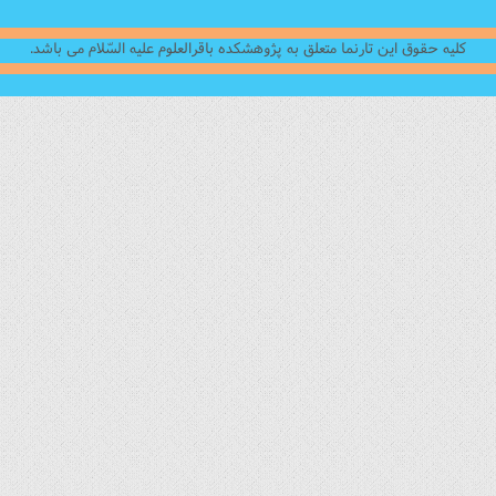
پژوهشکده باقرالعلوم علیه السّلام می باشد.