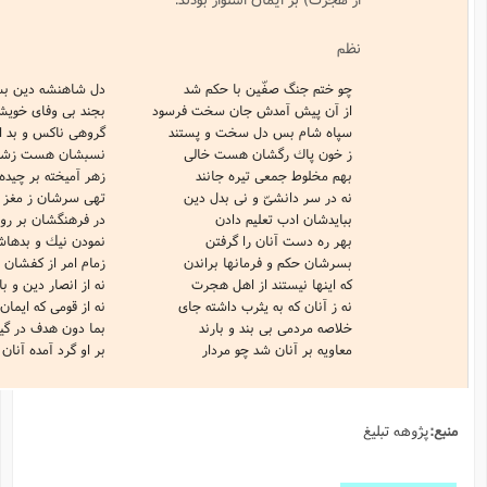
فّين با حكم شد
دل شاهنشه دين بس دژم شد
مدش جان سخت فرسود
بجند بى وفاى خويش فرمود
 دل سخت و پستند
گروهى ناكس و بد اصل و مستند
گشان هست خالى
نسبشان هست زشت و نيست عالى
ى تيره جانند
زهر آميخته بر چيده گانند
ىّ و نى بدل دين
تهى سرشان ز مغز و دل پر از كين
تعليم دادن
در فرهنگشان بر رو گشادن
ان را گرفتن
نمودن نيك و بدهاشان نهفتن
فرمانها براندن
زمام امر از كفشان ستاندن
ند از اهل هجرت
نه از انصار دين و با بصيرت
ه يثرب داشته جاى
نه از قومى كه ايمان كرده بر پاى
ى بند و بارند
بما دون هدف در گير و دارند
 شد چو مردار
بر او گرد آمده آنان مگس وار