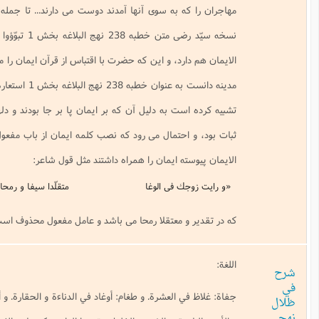
به سوى آنها آمدند دوست مى دارند... تا جمله
«فَأُولئِكَ هُمُ الْمُفْلِحُونَ
«»»، در
نسخه سيّد رضى متن خطبه 238 نهج البلاغه بخش 1 تبوّؤوا الدار، است ولى در بقيه نسخ و
د، و اين كه حضرت با اقتباس از قرآن ايمان را مسكن و اقامتگاه مؤمنان نخستين
مدينه دانست به عنوان خطبه 238 نهج البلاغه بخش 1 استعاره ذكر شده زيرا ايمان را به منزل
ت به دليل آن كه بر ايمان پا بر جا بودند و دلهايشان به سبب آن با آرامش و
حتمال مى رود كه نصب كلمه ايمان از باب مفعول فعل محذوف باشد يعنى لازموا
 ايمان را همراه داشتند مثل قول شاعر:
فى الوغا
متقلّدا سيفا و رمحا»«»
 معتقلا رمحا مى باشد و عامل مفعول محذوف است.
لعشرة. و طغام: أوغاد في الدناءة و الحقارة. و أقزام: أراذل في اللؤم و الخساسة.