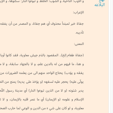
. و الشوب: الخلط. و تبوءوا الدار: سكنوها، و الإيمان: ثبتوا عليه.
دأ محذوف أي هم جفاة، و المصدر من أن يفقه فاعل ينبغي، أي ينبغي تفقيهه و
).. المقصود بالذم جيش معاوية، فقد كانوا أوباشا رعاعا تجمعوا خليطا من ههنا
م من له بالدين علم، و لا بالجهاد سابقة، و لا من الخلق نصيب (ممن ينبغي أن
حتاج الواحد منهم الى من يعلمه الضرورات من أحكام الدين، و آداب الإسلام (و
جر عليه لسفهه (و يؤخذ على يديه) يمنع من التصرف في أمواله، و يقام عليه قيم
 لا من الذين تبوءوا الدار) أي مدينة رسول اللّه (ص) التي كانت آنذاك عاصمة
مه (و الإيمان) أي ما عمر قلبه بالإيمان، و لا تمسّك بعروته.. هكذا كان جيش
ان على شي ء من الدين و الوعي لما حارب الصحابة الأبرار.. أما الإمام فقد كان في