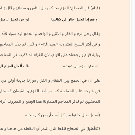
اح: القزم محركة رذال الناس و سفلتهم قال زياد بن منقذ.«»
 حالوا في كواثبها
فوارس الخيل لا ميل و لا قزم
الذكر و الانثى و الواحد و الجمع فيه سواء لأنّه في الاصل مصدر، و القزام: اللئام،
 المتداولة «عبيد اقزام» و لكن لم يذكر المعاجم المتداولة هذا الجمع و لذا اخترنا
جحناه على اقزام، لان القزام قد ذكرت في المعاجم قال الشاعر:
من عبدهم
تلك أفعال القزام الوكعة
ع بين الطغام و القزام موازنة بديعة أولى من الطغام و الاقزام و ذكر المرزوقي
لحماسة كما مر آنفا القزم و القزمان كسبحان على هيئة الجمع، و قال بعض
ر المعاجم المتداولة هذا الجمع و المعروف أقزام و قزامي و قزم بضمتين.
ءوا من كل أوب أى من كل ناحية.
لصحاح تلقط فلان التمر أى التقطه من هاهنا و هاهنا.