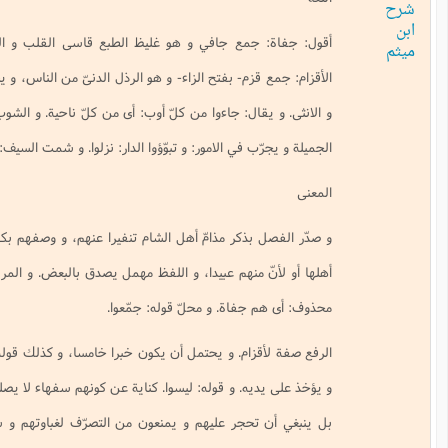
مع جافي و هو غليظ الطبع قاسى القلب و الطغام: أوغاد الناس و أراذلهم. و
زم- بفتح الزاء- و هو الرذل الدنىّ من الناس، و يطلق على الواحد و الجمع و الذكر
ل: جاءوا من كلّ أوب: أى من كلّ ناحية. و الشوب: الخلط. و يدرّب: يعوّد بالعادات
 في الامور: و تبوّؤوا الدار: نزلوا. و شمت السيف: أغمدته.
كر مذامّ أهل الشام تنفيرا عنهم، و وصفهم بكونهم عبيدا إمّا لأنّهم عبيد الدنيا و
منهم عبيدا، و اللفظ مهمل يصدق بالبعض. و المرفوعات الأربعة الاولى أخبار لمبتدأ
فاة. و محلّ قوله: جمّعوا.
ام. و يحتمل أن يكون خبرا خامسا، و كذلك قوله: ممّن ينبغي. و قوله: يولىّ عليه
ه. و قوله: ليسوا. كناية عن كونهم سفهاء لا يصلحون لأنّ يلوا أمرا و يفوّض إليهم
حجر عليهم و يمنعون من التصرّف لغباوتهم و سفههم، و ذكر كونهم ليسوا من