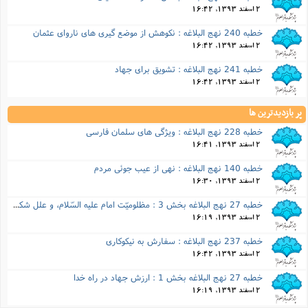
خطبه 27 نهج البلاغه بخش 3 : مظلوميّت امام عليه السّلام، و علل شكست كوفيان