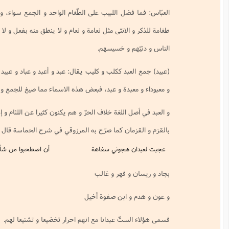
ضل اللبيب على الطّغام الواحد و الجمع سواء، و الطغام أيضا رذال الطير الواحدة
لانثى مثل نعامة و نعام و لا ينطق منه بفعل و لا يعرف له اشتقاق، فالطغام: أراذل
 و خسيسهم.
بد ككلب و كليب يقال: عبد و أعبد و عباد و عبيد و عبدى و عبدّاء و عبدان و عبدان
بدة و عبد، فبعض هذه الاسماء مما صيغ للجمع و بعضها جمع في الحقيقة.
اللغة خلاف الحرّ و هم يكنون كثيرا عن اللئام و إن كانوا احرارا بالعبيد و العبدان، و
ان كما صرّح به المرزوقي في شرح الحماسة قال معدان بن عبيد (الحماسة 613).
هجوني سفاهة
أن اصطحبوا من شأنهم و تقيلوا
 فهر و غالب
 ابن صفوة أخيل
تّ عبدانا مع انهم احرار تخضيعا و تشنيعا لهم.