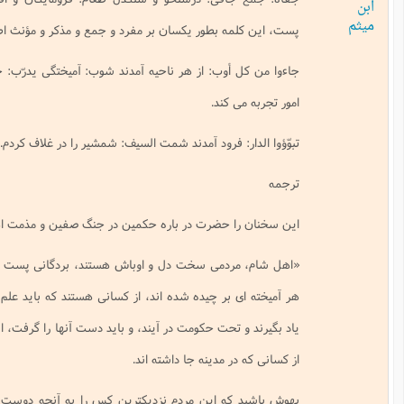
 بطور يكسان بر مفرد و جمع و مذكر و مؤنث اطلاق مى شود.
ب: از هر ناحيه آمدند شوب: آميختگى يدرّب: خو مى گيرد به عادتهاى زيبا و در
ند.
 فرود آمدند شمت السيف: شمشير را در غلاف كردم.
حضرت در باره حكمين در جنگ صفين و مذمت اهل شام بيان فرموده است.
مى سخت دل و اوباش هستند، بردگانى پست كه از هر سرزمينى گرد آمده و از
ر چيده شده اند، از كسانى هستند كه بايد علم و ادب بياموزند و دانش و تجربه
حت حكومت در آيند، و بايد دست آنها را گرفت، اينها نه از مهاجران و انصارند و نه
مدينه جا داشته اند.
 اين مردم نزديكترين كس را به آنچه دوست مى دارند براى خود برگزيدند، و