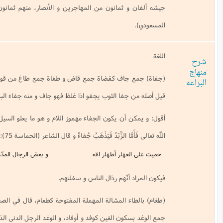
جيشه ألفان و ثمانون من المهاجرين و الأنصار، منهم ثمانون بدريا. (أعيان الشيعة ج 3 عن
اف كقضاة جمع قاض و طغاة جمع طاغ من قولك جفوت الرجل أجفوه جفاء و
ا الثوب يجفو اذا غلظ فهو جاف و منه جفاء البدو و هو غلظتهم و فظاظتهم.
أن يكون الجفاء مهموز اللام و هو ما يعلو السيل و يحتمله من سقط الارض قال
ا الزَّبَدُ فَيَذْهَبُ جُفاءً و قال
الشاعر (الحماسة 75):
ر أطهار امّه
و بعض الرجال المدّعين جفاء
ّهم رذال الناس و سفلتهم.
المشالة المهملة المفتوحة كطعام، قال في الصحاح الطغام أوغاد الناس «الاوغاد
ن الغين كوفد و أوفاد، و الوغد الرجل الدنى الذي يخدم بطعام بطنه» و انشد ابو