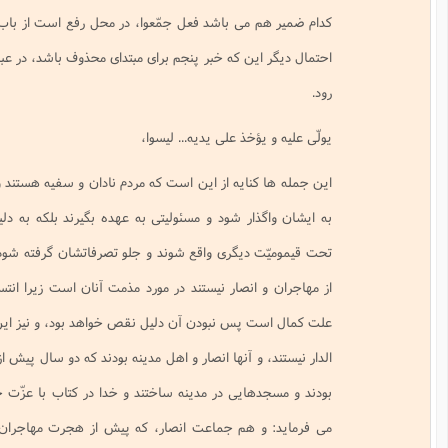
مى باشد فعل جمّعوا، در محل رفع است از باب اين كه صفت براى اقرام باشد،
ين كه خبر پنجم براى مبتداى محذوف باشد، در عبارت من ينبغي همين احتمال مى
خذ على يديه... ليسوا،
ايه از اين است كه مردم نادان و سفيه هستند و شايستگى آن را ندارند كه امرى
ار شود و مسئوليتى به عهده بگيرند بلكه به دليل كودنى و كم خردى شان بايد
ديگرى واقع شوند و جلو تصرفاتشان گرفته شود و اين كه مى فرمايد: اين مردم
انصار نيستند در مورد مذمت آنان است زيرا انتساب به مهاجران و انصار خودش
پس نبودن آن دليل نقص خواهد بود، و نيز اين كه ايشان از جمله الذين تبوّؤوا
و آنها انصار و اهل مدينه بودند كه دو سال پيش از هجرت پيغمبر اكرم اسلام آورده
ايى در مدينه ساختند و خدا در كتاب با عزّت خود قرآن آنان را ستوده و چنين
هم جماعت انصار، كه پيش از هجرت مهاجران، مدينه را خانه ايمان كردند، و