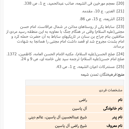
[20]
. معجم مورخین فى الشیعه، صائب عبدالحمید، ج 1، ص 338.
[21]
. الغدیر، ج 10، مقدمه.
[22]
. الذریعه، ج 15، ص 86.
[23]
. ساباط یکى از روستاهاى مدائن در شمال عراقاست. امام حسن
مجتبى(علیه السلام) وقتى در هنگام جنگ با معاویه به این منطقه رسید مردى از
منافقین بنام جراح بن سنان در تاریکیهاى ساباط به آن حضرت حمله کرد و
امام بشدت مجروح شد او قصد داشت امام مجتبى را همانجا به شهادت
برساند.
[24]
. صلح الحسن(علیه السلام)، مکتبه الامام الحسن العامه، کاظمین، 1372.
صلح امام حسن(علیه السلام) ترجمه سید على خامنه اى، ص 9 و 24.
[25]
. مستدرکات اعیان الشیعه، ج 1، ص 43.
منبع:
فرهیختگان تمدن شیعه
مشخصات فردی
نام
راضى
نام خانوادگی
آل یاسین
نام پدر
شیخ عبدالحسین آل یاسین، عالم دینى
نام معروف
شیخ راضى آل یاسین