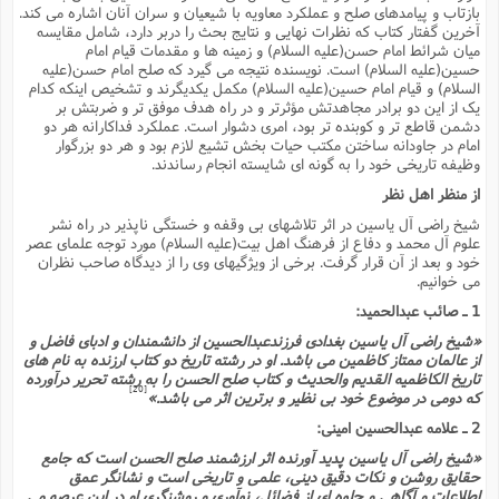
بازتاب و پیامدهاى صلح و عملکرد معاویه با شیعیان و سران آنان اشاره مى کند.
آخرین گفتار کتاب که نظرات نهایى و نتایج بحث را دربر دارد، شامل مقایسه
میان شرائط امام حسن(علیه السلام) و زمینه ها و مقدمات قیام امام
حسین(علیه السلام) است. نویسنده نتیجه مى گیرد که صلح امام حسن(علیه
السلام) و قیام امام حسین(علیه السلام) مکمل یکدیگرند و تشخیص اینکه کدام
یک از این دو برادر مجاهدتش مؤثرتر و در راه هدف موفق تر و ضربتش بر
دشمن قاطع تر و کوبنده تر بود، امرى دشوار است. عملکرد فداکارانه هر دو
امام در جاودانه ساختن مکتب حیات بخش تشیع لازم بود و هر دو بزرگوار
وظیفه تاریخى خود را به گونه اى شایسته انجام رساندند.
از منظر اهل نظر
شیخ راضى آل یاسین در اثر تلاشهاى بى وقفه و خستگى ناپذیر در راه نشر
علوم آل محمد و دفاع از فرهنگ اهل بیت(علیه السلام) مورد توجه علماى عصر
خود و بعد از آن قرار گرفت. برخى از ویژگیهاى وى را از دیدگاه صاحب نظران
مى خوانیم.
1 ـ صائب عبدالحمید:
«شیخ راضى آل یاسین بغدادى فرزندعبدالحسین از دانشمندان و ادباى فاضل و
از عالمان ممتاز کاظمین مى باشد. او در رشته تاریخ دو کتاب ارزنده به نام هاى
تاریخ الکاظمیه القدیم والحدیث و کتاب صلح الحسن را به رشته تحریر درآورده
[20]
که دومى در موضوع خود بى نظیر و برترین اثر مى باشد.»
2 ـ علامه عبدالحسین امینى:
«شیخ راضى آل یاسین پدید آورنده اثر ارزشمند صلح الحسن است که جامع
حقایق روشن و نکات دقیق دینى، علمى و تاریخى است و نشانگر عمق
اطلاعات و آگاهى و جلوه اى از فضائل، نوآورى و روشنگرى او در این عرصه مى