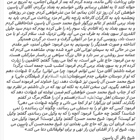
س
م
جاى پرداخت باقى مانده، وعده کردم که بعد از فروش اجناس، به تدریج بر من
ع
ف
ق
م
(
ه
ع
ع
ش
حواله کنند تا به اهلش برسانم. وقتى خواستم به بغداد برگردم، آقاى آل یاسین
ز
م
ر
ش
خواهش کرد آن روز نزد آنان بمانم، اما من عذرخواهى کردم. چون در روزهاى
پ
ا
ا
ا
ق
ح
ف
ت
پنجشنبه باید به کارگران کارخانه پارچه بافى ام مزد پرداخت مى کردم، باید به
گ
ع
ق
د
پ
ف
خ
(
بغداد برمى گشتم. از عالم بزرگوار شیخ محمد حسن آل یاسین خداحافظى کردم
ذ
ب
ت
ا
ش
م
ح
ع
و به سوى بغداد به راه افتادم. یک سوم راه را طى کرده بودم که دیدم سید جلیل
ش
م
ع
س
2
م
القدرى از سوى بغداد به طرف من مى آید. وقتى نزدیک شد، سلام کرد. او با من
ا
ا
خ
ت
خ
دست داد، روبوسى کرد و مرا در آغوش گرفت و دست در گردن همدیگر
آ
م
ف
ق
ح
پ
ص
انداخته و صورت همدیگر را بوسیدیم. به من فرمود: خوش آمدى، خیر مقدم.
پ
د
ن
و
(
آ
من در حالى که به سیماى نورانى اش خیره شده بودم، مشاهده مى کردم که
ه
ع
م
ش
ت
ت
عمامه سبز روشنى بر سر دارد و خال بزرگ سیاهى بر رخسار مبارکش هست.
د
پ
ج
ا
2
ا
ت
به من فرمود: حاج على خیر است، به کجا مى روى؟ گفتم: کاظمین را زیارت
ی
گ
ش
ف
ا
(
کرده ام و به سوى بغداد برمى گردم. فرمود: امشب شب جمعه است برگرد!
ذ
ب
ش
م
عرضه داشتم: آقاى من! نمى توانم. فرمود: چرا مى توانى! برگرد تا شهادت دهم
ح
م
که تو از دوستان حقیقى جدم امیرمؤمنان
(علیه السلام)
و از شیفتگان مایى! و
ا
ا
م
ا
م
شیخ محمد حسن آل یاسین نیز شهادت دهد، زیرا خداوند امر فرموده است که
ب
ا
ش
و
(
ف
دو شاهد بگیرید. این سخن اشاره به نکته اى بود که در دل داشتم. در نظرم بود
م
ش
ف
ن
که از جناب شیخ محمد حسن خواهش کنم ضمن نوشته اى شهادت دهد که
م
پ
ع
و
ا
ت
من از دوستان اهل بیت
(علیه السلام)
هستم و آن را هنگام مرگ در کفنم
ف
ه
ع
ا
(
ف
بگذارند. گفتم: اى بزرگوار! تو از کجا مى دانى و چگونه شهادت مى دهى؟
ت
ت
فرمود: کسى که حق او را به دستش مى رسانند، چگونه آن رساننده را نمى
ق
ن
ح
ذ
غ
شناسد؟ گفتم: چه حقى؟ فرمود: آنچه را که به وکیل من رساندى. گفتم: وکیل
ش
م
ب
تو کیست؟ فرمود: شیخ محمد حسن! گفتم: وکیل توست؟ فرمود: وکیل من
پ
ت
م
(
د
م
است. فرداى آن روز که حاج على بغدادى نزد شیخ محمدحسن آل یاسین مى
ه
ا
ت
ف
[5]
رود، شیخ او را از افشاى این راز نهى و براى توفیقاتش دعا مى کند.»
ح
س
آ
و
ر
ش
ن
ع
شیخ باقر آل یاسین
ف
ع
م
د