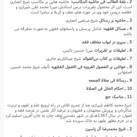
2 ـ بلغة الطالب فى حاشیه المکاسب:
حاشیه هایى بر مکاسب شیخ انصارى
است. این اثر محصول تقریرات درس استادش میرزا محمد تقى شیرازى و
خلاصه دروس خود وى در حوزه هاى نجف و کربلا و سامرا است.
3 ـ حاشیه بر رسائل
شیخ مرتضى انصارى
4 ـ مسائل فقهیه
: شامل پرسش و پاسخهاى فقهى به صورت متفرقه مى
باشد.
5 ـ سیرى در ابواب مختلف فقه.
6 ـ تعلیقات بر تقریرات
میرزا حسین نائینى.
7 ـ تعلیقات بر کتاب دررالفوائد
شیخ عبدالکریم حائرى.
8 ـ حواشى بر الفصول الغرویه فى الاصول الفقهیه
تألیف شیخ محمد حسین
اصفهانى
9 ـ رسالة فى صلاة الجمعه
10 ـ احکام الخلل فى الصلاة
11 ـ مناسک حج
شیخ محمد کاظم شیرازى بعد از عمرى تلاش در راه ترویج علم و تقوى و تربیت
شاگردان و پرورش مجتهدان و فقیهان و عرضه آثار علمى در عرصه فقه و
اصول، در سال 1367هـ.ق در شهر مقدس نجف جان به جان آفرین تسلیم کرد
[13]
و در حرم مطهر علوى به خاک سپرده شد.
2 ـ شیخ محمدرضا آل یاسین
وى برادر شیخ راضى و از اساتید برجسته اوست. شیخ محمدرضا در سال