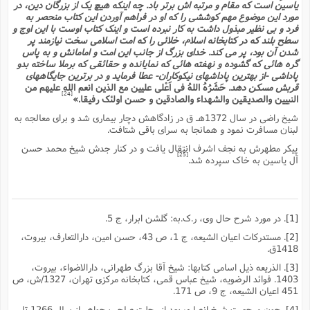
یاسین است که مقام و مرتبه اش برتر باد. چه اینکه هیچ یک از بزرگان دین، در
مورد این موضوع مهم کوششى را که او در فراهم آوردن این کتاب منحصر به
فرد و بى نظیر مبذول داشت به کار نبرده است و اینک کتاب اوست با این اوج و
سطح بلند که در کتابخانه اسلام، خلائى را که امت اسلامى سخت نیازمند پر
شدن آن بود، پر مى کند. خداى بزرگ از جانب این امت و امامانش و به پاس
گره هائى که گشوده و نهفته هائى که نمایانده و حقائقى که برملا ساخته بدو
پاداشى -از بهترین پاداشهاى نیکوکاران- عطا فرماید و در برترین جایگاههاى
قربش مسکن دهد.
حَشَرُهُ اللهُ فى اَعْلى علیین مع الذین انعم الله علیهم من
[24]
النبیین والصدیقین والشهداء والصادقین و حسن اولئک رفیقا.»
شیخ راضى در سال 1372هـ ق در زادگاهش دچار بیمارى شد و براى معالجه به
لبنان مسافرت نمود و همانجا به سراى باقى شتافت.
پیکر مطهرش به نجف اشرف انتقال یافت و در کنار جدش شیخ محمد حسن
[25]
آل یاسین به خاک سپرده شد.
[1]
. در مورد شرح حال وى، ر.ک.به: گلشن ابرار، ج 5.
[2]
. مستدرکات اعیان الشیعه، ج 1، ص 43، حسن امین، دارالتعارف، بیروت،
1418ق.
[3]
. الذریعه ذیل اسامى کتابها: شیخ آقا بزرگ طهرانى، دارالاضواء، بیروت،
1403. فوائد الرضویه، شیخ عباس قمى، کتابخانه مرکزى تهران، 1327/ش، ص
451 اعیان الشیعه، ج 9، ص 171.
[4]
. چون مرجعیت شیخ انصارى بعد از رحلت صاحب جواهر از سال 1266 تا