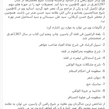
1297هـ.ق در شهر کاظمین به دنیا آمد. تحصیلات خود را در حوزه هاى مهم
عراق تکمیل کرد و یکى از مراجع بزرگ عصر خود گردید. اساتید وى در کاظمین
شیخ عبدالحسین بغدادى و دائى اش علامه سید حسن صدر مى باشند. همچنین
از محضر شیخ حسن کربلائى، سید على سیستانى و سید اسماعیل صدر بهره
برد.
از تألیفات وى مى توان به موارد زیر اشاره کرد:
1- بلغة الراغبین فى فقه آل یاسین. چاپ پنجم این کتاب در سال 1367هـ.ق
در نجفمنتشر شد.
2- سبیل الرشاد فى شرح نجاة العباد صاحب جواهر.
3- شرح منظومه بحرالعلوم در فقه
4- شرح استدلالى تبصره در فقه
5- شرح مشکلات عروة الوثقى
6- منظومه فى احکام السلام
6- دیوان شعر
7- مناسک حج
8- حاشیه بر عروة الوثقى
9- منظومه فى صلوة المسافر
از شاخص ترین شاگردان وى علاوه بر شیخ راضى آل یاسین، مى توان به علامه
شهید سید محمد باقر صدر اشاره کرد که خواهرزاده وى نیز مى باشد.