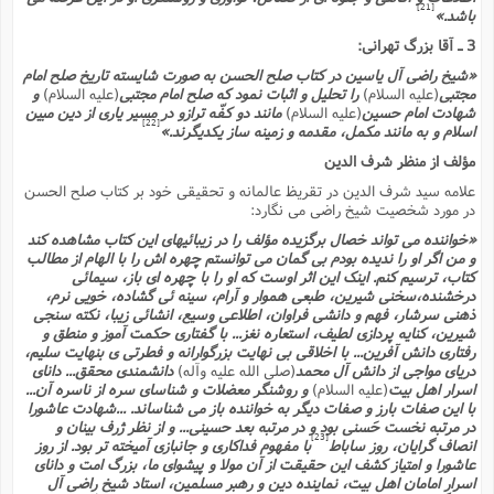
[21]
باشد.»
3 ـ آقا بزرگ تهرانى:
«شیخ راضى آل یاسین در کتاب صلح الحسن به صورت شایسته تاریخ صلح امام
مجتبى
(علیه السلام)
را تحلیل و اثبات نمود که صلح امام مجتبى
(علیه السلام)
و
شهادت امام حسین
(علیه السلام)
مانند دو کفّه ترازو در مسیر یارى از دین مبین
[22]
اسلام و به مانند مکمل، مقدمه و زمینه ساز یکدیگرند.»
مؤلف از منظر شرف الدین
علامه سید شرف الدین در تقریظ عالمانه و تحقیقى خود بر کتاب صلح الحسن
در مورد شخصیت شیخ راضى مى نگارد:
«خواننده مى تواند خصال برگزیده مؤلف را در زیبائیهاى این کتاب مشاهده کند
و من اگر او را ندیده بودم بى گمان مى توانستم چهره اش را با الهام از مطالب
کتاب، ترسیم کنم. اینک این اثر اوست که او را با چهره اى باز، سیمائى
درخشنده،سخنى شیرین، طبعى هموار و آرام، سینه ئى گشاده، خویى نرم،
ذهنى سرشار، فهم و دانشى فراوان، اطلاعى وسیع، انشائى زیبا، نکته سنجى
شیرین، کنایه پردازى لطیف، استعاره نغز... با گفتارى حکمت آموز و منطق و
رفتارى دانش آفرین... با اخلاقى بی نهایت بزرگوارانه و فطرتى ی بنهایت سلیم،
دریاى مواجى از دانش آل محمد
(صلى الله علیه وآله)
دانشمندى محقق... داناى
اسرار اهل بیت
(علیه السلام)
و روشنگر معضلات و شناساى سره از ناسره آن...
با این صفات بارز و صفات دیگر به خواننده باز مى شناساند. ...شهادت عاشورا
در مرتبه نخست حَسنى بود و در مرتبه بعد حسینى... و از نظر ژرف بینان و
[23]
انصاف گرایان، روز ساباط
با مفهوم فداکارى و جانبازى آمیخته تر بود. از روز
عاشورا و امتیاز کشف این حقیقت از آن مولا و پیشواى ما، بزرگ امت و داناى
اسرارِ امامان اهل بیت، نماینده دین و رهبر مسلمین، استاد شیخ راضى آل