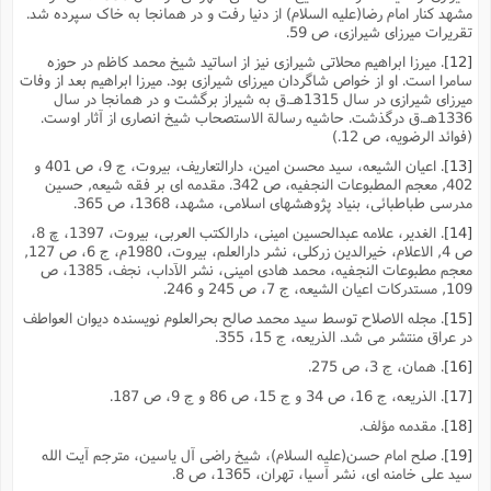
مشهد کنار امام رضا(علیه السلام) از دنیا رفت و در همانجا به خاک سپرده شد.
تقریرات میرزاى شیرازى، ص 59.
[12]
. میرزا ابراهیم محلاتى شیرازى نیز از اساتید شیخ محمد کاظم در حوزه
سامرا است. او از خواص شاگردان میرزاى شیرازى بود. میرزا ابراهیم بعد از وفات
میرزاى شیرازى در سال 1315هـ.ق به شیراز برگشت و در همانجا در سال
1336هـ.ق درگذشت. حاشیه رسالة الاستصحاب شیخ انصارى از آثار اوست.
(فوائد الرضویه، ص 12.)
[13]
. اعیان الشیعه، سید محسن امین، دارالتعاریف، بیروت، ج 9، ص 401 و
402, معجم المطبوعات النجفیه، ص 342. مقدمه اى بر فقه شیعه, حسین
مدرسى طباطبائى، بنیاد پژوهشهاى اسلامى، مشهد، 1368، ص 365.
[14]
. الغدیر، علامه عبدالحسین امینى، دارالکتب العربى، بیروت، 1397، چ 8،
ص 4, الاعلام، خیرالدین زرکلى، نشر دارالعلم، بیروت، 1980م، ج 6، ص 127,
معجم مطبوعات النجفیه، محمد هادى امینى، نشر الآداب، نجف، 1385، ص
109, مستدرکات اعیان الشیعه، ج 7، ص 245 و 246.
[15]
. مجله الاصلاح توسط سید محمد صالح بحرالعلوم نویسنده دیوان العواطف
در عراق منتشر مى شد. الذریعه، ج 15، 355.
[16]
. همان، ج 3، ص 275.
[17]
. الذریعه، ج 16، ص 34 و ج 15، ص 86 و ج 9، ص 187.
[18]
. مقدمه مؤلف.
[19]
. صلح امام حسن(علیه السلام)، شیخ راضى آل یاسین، مترجم آیت الله
سید على خامنه اى، نشر آسیا، تهران، 1365، ص 8.