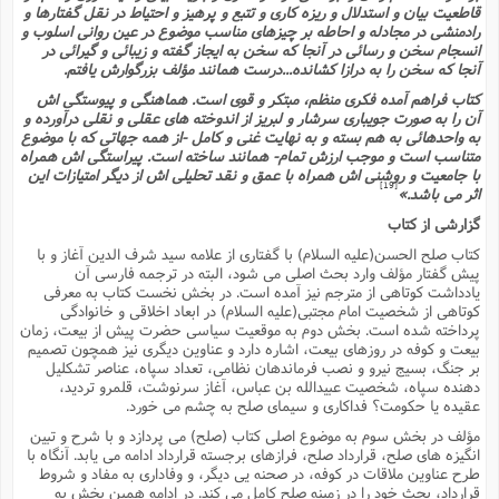
قاطعیت بیان و استدلال و ریزه کارى و تتبع و پرهیز و احتیاط در نقل گفتارها و
رادمنشى در مجادله و احاطه بر چیزهاى مناسب موضوع در عین روانى اسلوب و
انسجام سخن و رسائى در آنجا که سخن به ایجاز گفته و زیبائى و گیرائى در
آنجا که سخن را به درازا کشانده...درست همانند مؤلف بزرگوارش یافتم.
کتاب فراهم آمده فکرى منظم، مبتکر و قوى است. هماهنگى و پیوستگى اش
آن را به صورت جویبارى سرشار و لبریز از اندوخته هاى عقلى و نقلى درآورده و
به واحدهائى به هم بسته و به نهایت غنى و کامل -از همه جهاتى که با موضوع
متناسب است و موجب ارزش تمام- همانند ساخته است. پیراستگى اش همراه
با جامعیت و روشنى اش همراه با عمق و نقد تحلیلى اش از دیگر امتیازات این
[19]
اثر مى باشد.»
گزارشى از کتاب
کتاب صلح الحسن(علیه السلام) با گفتارى از علامه سید شرف الدین آغاز و با
پیش گفتار مؤلف وارد بحث اصلى مى شود، البته در ترجمه فارسى آن
یادداشت کوتاهى از مترجم نیز آمده است. در بخش نخست کتاب به معرفى
کوتاهى از شخصیت امام مجتبى(علیه السلام) در ابعاد اخلاقى و خانوادگى
پرداخته شده است. بخش دوم به موقعیت سیاسى حضرت پیش از بیعت، زمان
بیعت و کوفه در روزهاى بیعت، اشاره دارد و عناوین دیگرى نیز همچون تصمیم
بر جنگ، بسیج نیرو و نصب فرماندهان نظامى، تعداد سپاه، عناصر تشکلیل
دهنده سپاه، شخصیت عبیدالله بن عباس، آغاز سرنوشت، قلمرو تردید،
عقیده یا حکومت؟ فداکارى و سیماى صلح به چشم مى خورد.
مؤلف در بخش سوم به موضوع اصلى کتاب (صلح) مى پردازد و با شرح و تبین
انگیزه هاى صلح، قرارداد صلح، فرازهاى برجسته قرارداد ادامه مى یابد. آنگاه با
طرح عناوین ملاقات در کوفه، در صحنه یى دیگر، و وفادارى به مفاد و شروط
قرارداد، بحث خود را در زمینه صلح کامل مى کند. در ادامه همین بخش به