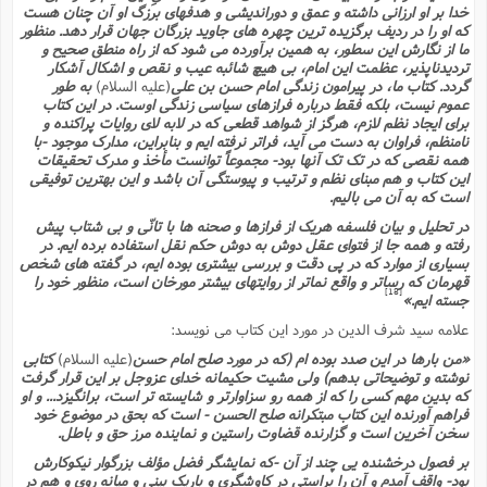
خدا بر او ارزانى داشته و عمق و دوراندیشى و هدفهاى برزگ او آن چنان هست
که او را در ردیف برگزیده ترین چهره هاى جاوید بزرگان جهان قرار دهد. منظور
ما از نگارش این سطور، به همین برآورده مى شود که از راه منطق صحیح و
تردیدناپذیر، عظمت این امام، بى هیچ شائبه عیب و نقص و اشکال آشکار
گردد. کتاب ما، در پیرامون زندگى امام حسن بن على
(علیه السلام)
به طور
عموم نیست، بلکه فقط درباره فرازهاى سیاسى زندگى اوست. در این کتاب
براى ایجاد نظم لازم، هرگز از شواهد قطعى که در لابه لاى روایات پراکنده و
نامنظم، فراوان به دست مى آید، فراتر نرفته ایم و بنابراین، مدارک موجود -با
همه نقصى که در تک تک آنها بود- مجموعاً توانست مأخذ و مدرک تحقیقات
این کتاب و هم مبناى نظم و ترتیب و پیوستگى آن باشد و این بهترین توفیقى
است که به آن مى بالیم.
در تحلیل و بیان فلسفه هریک از فرازها و صحنه ها با تانّى و بى شتاب پیش
رفته و همه جا از فتواى عقل دوش به دوش حکم نقل استفاده برده ایم. در
بسیارى از موارد که در پى دقت و بررسى بیشترى بوده ایم، در گفته هاى شخص
قهرمان که رساتر و واقع نماتر از روایتهاى بیشتر مورخان است، منظور خود را
[18]
جسته ایم.»
علامه سید شرف الدین در مورد این کتاب مى نویسد:
«من بارها در این صدد بوده ام (که در مورد صلح امام حسن
(علیه السلام)
کتابى
نوشته و توضیحاتى بدهم) ولى مشیت حکیمانه خداى عزوجل بر این قرار گرفت
که بدین مهم کسى را که از همه رو سزاوارتر و شایسته تر است، برانگیزد... و او
فراهم آورنده این کتاب مبتکرانه صلح الحسن - است که بحق در موضوع خود
سخن آخرین است و گزارنده قضاوت راستین و نماینده مرز حق و باطل.
بر فصول درخشنده یى چند از آن -که نمایشگر فضل مؤلف بزرگوار نیکوکارش
بود- واقف آمدم و آن را براستى در کاوشگرى و باریک بینى و میانه روى و هم در