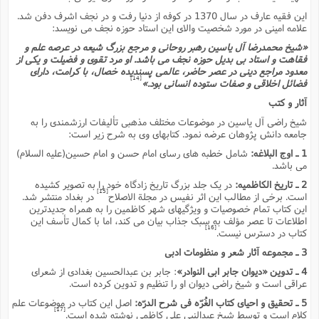
این فقیه عارف در سال 1370 در کوفه از دنیا رفت و در نجف اشرف دفن شد.
علامه امینى در مورد شخصیت والاى این استاد حوزه نجف مى نویسد:
«شیخ محمدرضا آل یاسین رهبر روحانى و مرجع بزرگ شیعه در عرصه علم و
فقاهت و استاد بى بدیل حوزه نجف مى باشد. او مرد تقوى و فضیلت و یکى از
معدود مراجع دینى در عصر حاضر، عالمى پسندیده خصال، با کرامت، داراى
[14]
فضائل اخلاقى و صفات ستوده انسانى بود.»
آثار و کتب
شیخ راضى آل یاسین در موضوعات مختلف مذهبى تألیفات ارزشمندى را به
جامعه دانش پژوهان عرضه نمود. کتابهاى وى به شرح زیر است:
1 ـ اوج البلاغه:
شامل خطبه هاى رساى امام حسن و امام حسین(علیه السلام)
مى باشد.
2 ـ تاریخ الکاظمیه:
در یک جلد بزرگ تاریخ زادگاه خود را به تصویر کشیده
[15]
است. برخى از مطالب این اثر نفیس در مجلة الاصلاح
در بغداد منتشر شد.
این کتاب تمام خصوصیات و ویژگیهاى شهر کاظمین را به همراه جدیدترین
اطلاعات تا عصر مؤلف به سبک جذاب بیان مى کند، اما با کمال تأسف این
[16]
کتاب در دسترس نیست.
3 ـ مجموعه آثار شعر و منظومات ادبى
4 ـ تدوین «دیوان جابر ابى النوادر»
: جابر بن عبدالحسین بغدادى از شعراى
عراقى است و شیخ راضى دیوان او را تنظیم و تدوین کرده است.
5 ـ تحقیق و احیاى کتاب الغُرّه فى شرح الدرّه:
اصل این کتاب در موضوعات علم
[17]
کلام است و توسط شیخ عبدالنبى على کاظمى نوشته شده است.