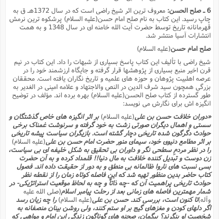
6 ـ صلح الحسن:
معروف ترین اثر شیخ راضى است که در سال 1372هـ ق به
چاپ رسید. این کتاب به نام صلح امام حسن(علیه السلام) پرشکوه ترین نرمش
قهرمانانه تاریخ توسط حضرت آیت الله خامنه اى در سال 1348 و به همت
انتشارات آسیا منتشر شد.
صلح امام حسن
(علیه السلام)
شیخ راضى با تألیف این کتاب پاسخ بسیارى از شبهات را داد. این کتاب در نیم
قرن اخیر منبع بسیارى از پژوهشها قرار گرفته و جایگاه ارزشمند خود را در
عرصه اهلبیت پژوهان و حوزه هاى علمیه و تاریخ نگاران یافته است. محققان
بزرگى همچون سید شرف الدین در النص والاجتهاد و علامه امینى در الغدیر به
طور گسترده از کتاب صلح الحسن(علیه السلام) بهره برده اند. مؤلف در توضیح
انگیزه اش براى نگارش مى نویسد:
«دوران خلافت حسن بن على
(علیه السلام)
بر اثر انگیزه هاى خاص گذشتگان و
سستى و اهمال دیگران صورتى زشت به خود گرفته و سرنوشت غمناک برخى
حوادث دگرگون شده تاریخى دچار گشته است. بازیگران سیاست پیشه تاریخى
بر اثر مطامع دنیوى خود، سیماى منور حضرت امام حسن بن على
(علیه السلام)
را در نظر مردمِ سطحى نگر و داوران بى تحقیق به شکل خلیفه اى بى سیاست،
زن دوست و تبدیل کننده خلافت به مال دنیا!! قلمداد کرده و به آن حضرت
بسى نسبت هاى ناروا ظالمانه بى منطق و به دور از حقیقت داده اند. فصول
کتاب حاضر بدین منظور تهیه شد که این فاصله کوتاه زمان را از نقطه نظر
حوادث تاریخى پراهمیت آن که -چه ذاتاً و چه به لحاظ موقعیت استراتژیکى- در
شمار مهمترین فاصله هاى زمانى بعد از رحلت پیامبر اسلام
(صلى الله علیه
وآله)
تا کنون است، بررسى کند. حسن بن على
(علیه السلام)
را چه زیان رسد
اگر دلهاى کودن و مغزهاى گیج بر او ستم کنند، ولى روشن بینان منصفانه به
شخصیت او بنگرند؟ بیگمان، صحنه هاى گوناگون زندگىِ این امام و مواهبى که