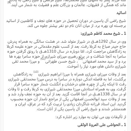
[9]
ماند که همگى از فقیهان، عالمان و بزرگان علم و فضیلت به شمار مى آیند.
ا
ش
و
ف
اساتید
(
ذ
ن
شیخ راضى آل یاسین در دوران تحصیل در حوزه هاى نجف و کاظمین از اساتید
م
م
برجسته اى بهره برد. از میان آنان نام دو نفر بیشتر جلوه مى کند.
غ
م
م
(
1 ـ شیخ محمد کاظم شیرازى:
ش
وى در سال 1292هـ.ق در شیراز متولد شد. در هشت سالگى به همراه پدرش
ب
حاج حیدر صباغ به کربلا رفت. بعد از کسب علوم مقدماتى در حوزه علیمه کربلا
ه
(
به زادگاهش مراجعت کرد، امّا دوباره در سال 1310هـ.ق با رونق گرفتن حوزه
و
سامرا به آنجا شتافت و در پرتو رهبرى میرزاى شیرازى از حوزه سامرا بهره ها
ن
ا
[11]
[10]
برد و از سید محمد اصفهانى
، شیخ حسن طهرانى
و میرزا محمد تقى
ف
ح
شیرازى دانش هاى مورد نیاز را آموخت.
م
(
[12]
بعد از وفات میرزاى شیرازى همراه با میرزا ابراهیم شیرازى
به زادگاهش
م
برگشت، اما به فاصله اندکى دوباره در سامرا به درس میرزا محمدتقى شیرازى
ن
رفت تا اینکه یکى از چهره هاى درخشان و انگشت شمار حوزه سامرا قرار
ش
(
گرفت. وى به همراه استادش میرزا محمدتقى شیرازى به کربلا رفت و تا وفات
او در سال 1338هـ.ق در آنجا اقامت گزید. بعد از آن به حوزه نجف وارد شد و
د
بعد از وفات سید ابوالحسن اصفهانى یکى از مراجع نامدار آن حوزه محسوب
س
ف
گردید. این استاد فرزانه شاگردان زیادى را تربیت کرد که در عراق، ایران و
ف
م
هندمنتشر شدند و شیخ راضى آل یاسین یکى از آنان است.
ش
م
از تألیفات وى مى توان به موارد زیر اشاره کرد:
1 ـ الحواشى على العروة الوثقى