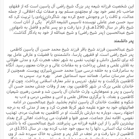
ت
ا
ا
این شخصیت فرزانه شیعه پدر بزرگ شیخ راضى آل یاسین است که از فقهاى
ف
ح
ت
ت
س
صاحب نام عصر خود بود. او مجتهدى مسلم بود و صفات نیک اخلاقى، از جمله
ن
ج
عدالت، و ثاقت را در وجودش جمع کرده بود. شاگردان زیادى را تربیت کرد که
ذ
ق
ش
م
و
[6]
سید حسن صدر عاملى نویسنده تاسیس الشیعه الکرام
یکى از آنان است.
م
م
س
م
شیخ باقر در سال 1290هـ.ق از دنیا رفت و دو پسر عالم و فاضل به نامهاى
ج
(
ا
[7]
و
شیخ عبدالحسین (پدر شیخ راضى) و شیخ عبدالله از خود به یادگار گذاشت.
ج
ش
ح
چ
م
پدر دانشمند
ع
س
ف
خ
(
شیخ عبدالحسین فرزند شیخ باقر فرزند شیخ محمد حسن آل یاسین کاظمى
ا
ف
ن
پدر شیخ راضى است. او فقیهى پارسا، دانشمندى با فضیلت و عارفى عامل بود
ن
ت
م
که براى تکمیل دانش و تهذیب نفس به شهر نجف هجرت کرد و مدتى طولانى
ذ
م
ت
به تلاش علمى و عملى پرداخت و به مقامات عالى و درجات معنوى رسید. آنگاه
م
م
ک
به سامرارفت و به حلقه درسى میرزا محمد حسن شیرازى پیوست. همچنین از
ا
[8]
سایر مدرسان سامرا، همانند سید اسماعیل صدر
بهره برد. سپس به
ش
(
کاظمین بازگشت و به تبلیغ، تدریس و نشر معارف اسلامى پرداخت. چون او از
ه
ش
پ
خاندان علمى بزرگ در شهر کاظمین بود، بعد از وفات جدش محمد حسن آل
ع
ا
چ
و
یاسین و پدر و عموهایش، وارث خاندان آل یاسین شد و ضمن رهبرى شیعیان
ا
و
ع
ش
کاظمین و بغداد، با برگزارى محافل علمى و ادبى و مجلس درس و ادب به
پ
(
شکوه و عظمت خاندان آل یاسین تداوم بخشید. شیخ عبدالحسین در ادامه
ف
ذ
فعالیتهاى خود به حوزه علیمه شهر کربلا هجرت کرد و بعد از مدتى که به درجه
ف
ن
م
ز
اجتهاد رسید، دوباره به دیارش بازگشت. او در کاظمین به هدایت مردم، تهذیب
ن
ت
نفوس، اقامه نماز جماعت، صدور فتوا و قضاوت مى پرداخت. اهالى کرخ بغداد
ا
(
م
ت
بیشترین تأثیر را از این فقیه فرزانه مى پذیرفتند. شیخ عبدالحسین که با داشتن
ح
م
صفات نیک انسانى، دلها را به سوى خود جذب کرده بود، در سال 1351ق در
ا
ع
کاظمین از دنیا رفت و در نجف در کنار پدر و جدش به خاک سپرده شد. از وى
(
ع
ش
سه فرزند پسر به نامهاى شیخ محمدرضا، شیخ مرتضى و شیخ راضى به یادگار