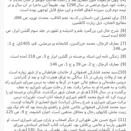
رحلت خود شیخ مرتضى در سال 1298 بود، طبیعتاً این ماجرا در آن سال و در
نیمه دوم قرن سیزده اتفاق افتاده و این مبلغ قابل توجهى بوده است.
[5]
. براى تفصیل این داستان ر.ک.به: نجم الثاقب، محدث نورى، ص 486,
مفاتیح الجنان، ذیل زیارت کاظمین.
[6]
. شرح حال این بزرگمرد علم و اندیشه و تقوى در جلد سوم گلشن ابرار، ص
600 آمده است.
[7]
. معارف الرجال، محمد حرزالدین، کتابخانه ى مرعشى، قم، 1405ق، ج 1،
ص 146.
[8]
. زندگى نامه این استاد برجسته در گلشن ابرار ج 3، ص 218 آمده است.
[9]
. معارف الرجال، ج 2، ص 39 و ج 1، ص 146.
[10]
.سید محمد فشارکى اصفهانى از خاندان طباطبائى و از شهر زواره است.
او بعد از وفات پدرش در 11 سالگى به عراق هجرت کرد و بعد از گذراندن
دروس مقدماتى و سطح عالى حوزه در کربلا و نجف به درس میرزاى شیرازى راه
یافت و به همراه او به سامرا رفت. بعد از رحلت میرزاى شیرازى به نجف
برگشت و در سال 1316هـ.ق در همان شهر درگذشت. شاگردان برجسته اى را
تربیت کرد که شیخ محمد کاظم شیرازى ازجمله آنان است. تقریرات درس
برائت میرزاى شیرازى و شرح رسائل (برائت) شیخ انصارى از تألیفات اوست.
سید محمد فشارکى اصفهانى عالمى عامل و زاهدى وارسته بود که نام نیک وى
زینت بخش کتابهاى رجال و محافل مذهبى است. اعیان الشیعه، ج 9، ص 125.
[11]
. شیخ حسن على طهرانى از دیگر اصحاب و یاران میرزاى شیرازى است. او
فقیهى پارسا و عالمى پرتلاش بود. تقریرات کتاب المتاجر استادش میرزاى
شیرازى از تألیفات اوست. شیخ حسن على طهرانى در سال 1330هـ.ق در