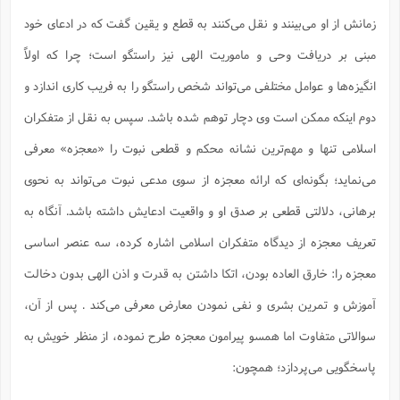
س
م
ع
ف
ق
م
(
ه
ع
ع
ش
ز
م
زمانش از او می‌بینند و نقل می‌کنند به قطع و یقین گفت که در ادعای خود
ر
ش
پ
ا
ا
ا
ق
ح
ف
ت
گ
مبنی بر دریافت وحی و ماموریت الهی نیز راستگو است‌؛ چرا که اولاً
ع
ق
د
پ
ف
خ
(
ذ
ب
ت
ا
ش
م
ح
ع
ش
انگیزه‌ها و عوامل مختلفی می‌تواند شخص راستگو را به فریب کاری اندازد و
م
ع
س
2
م
ا
ا
خ
ت
خ
آ
م
ف
ق
ح
دوم اینکه ممکن است وی دچار توهم شده باشد. سپس به نقل از متفکران
پ
ص
پ
د
ن
و
(
آ
ه
ع
م
ش
اسلامی تنها و مهم‌ترین نشانه محکم و قطعی نبوت را «معجزه» معرفی
ت
ت
د
پ
ج
ا
2
ا
ت
ی
می‌نماید؛ بگونه‌ای که ارائه معجزه از سوی مدعی نبوت می‌تواند به نحوی
گ
ش
ف
ا
(
ذ
ب
ش
م
برهانی، دلالتی قطعی بر صدق او و واقعیت ادعایش داشته باشد. آنگاه به
ح
م
ا
ا
م
ا
م
ب
ا
ش
و
(
ف
تعریف معجزه از دیدگاه متفکران اسلامی اشاره کرده، سه عنصر اساسی
م
ش
ف
ن
م
پ
ع
و
ا
معجزه را: خارق العاده بودن، اتکا داشتن به قدرت و اذن الهی بدون دخالت
ت
ف
ه
ع
ا
(
ف
ت
آموزش و تمرین بشری و نفی نمودن معارض معرفی می‌کند . پس از آن،
ت
ق
ن
ح
ذ
غ
ش
م
سوالاتی متفاوت اما همسو پیرامون معجزه طرح نموده، از منظر خویش به
ب
پ
ت
م
(
د
م
ه
ا
ت
ف
پاسخگویی می‌پردازد؛ همچون:
ح
س
آ
و
ر
ش
ن
ع
ف
ع
م
د