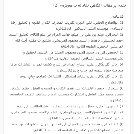
نقدی بر مقاله «نگاهی نقادانه به معجزه» (2)
کتابنامه:
1) ابوالصلاح الحلبی، تقی الدین، تقریب المعارف الکلام، تقدیم و تحقیق:رضا
الاستاذی، موسسه النشر الاسلامی، 1363ش؛
2) البحرانی، میثم بن علی بن میثم، قواعد المرام فی علم الکلام، تحقیق:السید
احمد الحسینی، باهتمام:السید محمود المرعشی، منشورات مکتبه آیت الله
المرعشی النجفی، الطبعه الثانیه، 1406ق؛
3) الحمصی الرازی، سدید الدین محمود، المنقذ من التقلید، تحقیق و
نشر:موسسه النشر الاسلامی الطبعه الاولی، 1412ق؛
4) ربانی گلپایگانی، علی، ایضاح المراد فی شرح کشف المراد، انتشارات مرکز
مدیریت حوزه علمیه قم، چاپ پاییز1382ش؛
5) ربانی گلپایگانی، علی، عقاید استدلالی، انتشارات نصایح، چاپ دوم،
1382ش؛
6) سبحانی، جعفر، الالهیات علی هدی الکتاب و السنه و العقل، بقلم الشیخ
حسن محمد مکی العاملی، انتشارات موسسه الامام الصادق، الطبعه الخامسه،
1423ق؛
7) السیوری الحلی، جمال الدین مقدادبن عبدالله، ارشادالطالبین الی نهج
المسترشدین، تحقیق:السید مهدی الرجایی، باهتمام:السید محمود المرعشی،
منشورات مکتبه آیه الله المرعشی النجفی، 1405ق؛
8) الطباطبایی، محمد حسین، المیزان فی تفسیر القرآن، منشورات مؤسسه
الاعلمی للمطبوعات(بیروت-لبنان)، الطبعه الخامسه، 1403ق؛