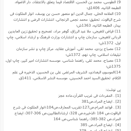
9) الطوسی، محمد بن الحسن، الاقتصاد فیما یتعلق بالاعتقاد، دار الاضواء،
الطبعه الثانیه، 1406ق؛
10) العلامه الحلی، جمال الدین ابو منصور حسن بن یوسف، انوار الملکوت فی
شرح الیاقوت، تحقیق: محمد نجمی الزنجانی، انتشارات الرضی و انتشارات
بیدار، الطبعه الثانیه، 1363ش؛
11) فیاض لاهیجی، ملا عبد الرزاق، گوهر مراد، تصحیح و تحقیق:زین العابدین
قربانی لاهیجی، سازمان چاپ و انتشارات وزارت فرهنگ و ارشاد اسلامی، چاپ
اول، 1372ش؛
12) مصباح یزدی، محمد تقی، آموزش عقاید، مرکز چاپ و نشر سازمان
تبلیغات اسلامی، چاپ نهم، 1372ش؛
13) مصباح، محمد تقی، راهنما شناسی، موسسه انتشارات امیر کبیر، چاپ اول،
1375ش؛
14)الموسوی البغدادی، الشریف المرتضی علی بن الحسین، الذخیره فی علم
الکلام، تحقیق:السید احمد الحسینی، موسسه النشر الاسلامی، 1411ق.
پی نوشت:
[1]
. المفردات فی غریب القرآن،ماده عجز
[2]
. ایضاح المراد،ص381
[3]
. قواعد المرام،ص127؛تقریب المعارف،ص104؛انوار الملکوت فی شرح
الیاقوت،ص 184 ؛الذخیره،ص 328؛ ارشادالطالبین،ص 306-307؛ ایضاح
المراد،ص 382-385؛ راهنما شناسی،ص 164
[4]
. ایضاح المراد،ص 385
[5]
. ایضاح المراد، ص 379