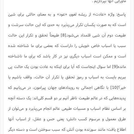
ماورایی آنها بپردازیم .
پاسخ: واژه «عادت» از ریشه لغوی «عود» و به معنای حالتی برای شیئ
است که به صورت یکسان تکرار می‌پذیرد به حدی که این حالت سرشت و
طبیعت دوم آن شیی قلمداد می‌شود.
[8]
طبیعتاً تحقق و تکرار این حالت
سبب یا اسباب خاص خویش را داراست که بعضی برای ما شناخته شده
است و ممکن است اسباب دیگری نیز در کار باشد که برای ما ناشناخته
مانده
[9]
اما سوال اینجاست که آیا برای اینکه به عادت بودن یک حالت پی
ببریم بایست به اسباب و رموز تحقق یا تکرار آن حالت، واقف باشیم یا
خیر؟
[10]
با نگاهی اجمالی به رویداد‌های جهان پیرامون، در می‌یابیم که
پدیده‌هایی که در عالم طبیعت ناظر آنیم بر دو قسم کلی‌اند: یک دسته آنچه
بر اساس نظام اسباب و مسببات طبیعی عالم انجام می‌پذیرد و می‌توان از
طرق معمول و مرسوم کسب دانش؛ یعنی حس و عقل، از اسباب آنها
اطلاع یافت؛ مانند سوزنده بودن آتش که سبب سوختن است و دسته دیگر