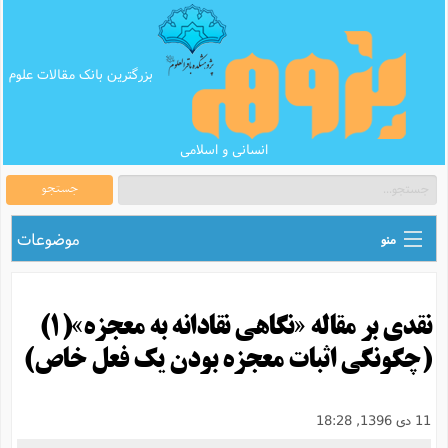
بزرگترین بانک مقالات علوم
انسانی و اسلامی
جستجو
موضوعات
منو
ق
اطلاع رسانی های علمی
ا
نقدی بر مقاله «نگاهی نقادانه به معجزه»(1)
ق
بانک محتوای تبلیغ
ر
(چگونگی اثبات معجزه بودن یک فعل خاص)
ه
ب
ق
بانک مقالات
ع
م
ت
ب
ق
م
پرسش و پاسخ
11 دی 1396, 18:28
م
ک
ق
م