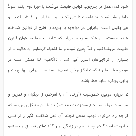
ا
ش
شود فلان عمل در چارچوب قوانین طبیعت می‌گنجد یا خیر؛ دوم اینکه اصولاً
و
ف
(
ذ
دانش بشر نسبت به طبیعت دانشی تجربی و استقرایی و لذا غیر قطعی و
ن
م
م
غ
غیر یقینی است. بنابراین در مواجهه با پدیده‌ای خارج از قوانین شناخته
م
م
(
شده طبیعت، این شک به وجود می‌آید که شاید آنچه ما به عنوان قانون
ش
ب
طبیعت می‌شناختیم واقعاً چنین نبوده و ما اشتباه کرده‌ایم. به علاوه ما از
ه
(
و
بسیاری از توانایی‌‌های اسرار آمیز انسان ناآگاهیم؛ لذا ممکن است در
ن
ا
ف
ح
مواجهه با اعمال شگفت انگیز برخی انسان‌ها به تبیین ماورایی آنها بپردازیم
م
(
و این رویکرد شاید خطا باشد.
م
ن
ش
(
2. درباره دومین خصوصیت (آورنده آن با آموختن از دیگران و تمرین و
د
س
ف
ممارست موفق به انجام معجزه نشده باشد) نیز با این مشکل روبروییم که
ف
م
از چه راه می‌توان فهمید مدعی نبوت، آن فعل شگفت انگیز را از کسی
ش
م
نیاموخته است؟ هر چقدر هم در زندگی او و گذشته‌اش تحقیق و جستجو