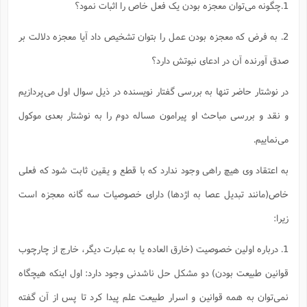
ت
1.چگونه می‌توان معجزه بودن یک فعل خاص را اثبات نمود؟
ا
ا
ف
ح
ت
ت
س
ن
ج
2. به فرض که معجزه بودن عمل را بتوان تشخیص داد آیا معجزه دلالت بر
ذ
ق
ش
م
و
م
م
س
م
ج
صدق آورنده آن در ادعای نبوتش دارد؟
(
ا
و
ج
ش
ح
چ
م
در نوشتار حاضر تنها به بررسی گفتار نویسنده در ذیل سوال اول می‌پردازیم
ع
س
ف
خ
(
ا
ف
ن
و نقد و بررسی مباحث او پیرامون مساله دوم را به نوشتار بعدی موکول
ن
ت
م
ذ
می‌نماییم.
م
ت
م
م
ک
ا
ش
(
به اعتقاد وی هیچ راهی وجود ندارد که با قطع و یقین ثابت شود که فعلی
ه
ش
پ
ع
ا
چ
خاص(مانند تبدیل عصا به اژدها) دارای خصوصیات سه گانه معجزه است
و
ا
و
ع
ش
زیرا:
پ
(
ف
ذ
ف
ن
م
ز
1. درباره اولین خصوصیت (خارق العاده یا به عبارت دیگر، خارج از چارچوب
ن
ت
ا
(
م
ت
قوانین طبیعت بودن) دو مشکل حل ناشدنی وجود دارد: اول اینکه هیچگاه
ح
م
ا
ع
نمی‌توان به همه قوانین و اسرار طبیعت علم پیدا کرد تا پس از آن گفته
(
ع
ش