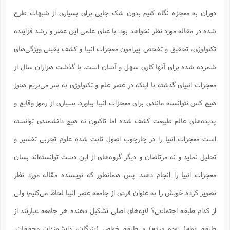
دوران به معجزه نگاه کنیم بدون شک جایی برای بسیاری از شبهات طرح
شده در مقاله مورد نظر نخواهد بود. با غنای علمی این عصر و رشد فزاینده
تکنولوژی، تحقیق و تفحص پیرامون معجزات انبیا و کشف یقینی ویژگی‌های
شمرده شده برای آنها کاری سهل و آسان است. با گذشت هزاران سال از
معجزات انبیای گذشته با اینکه در عصر علم و تکنولوژی به سر می‌بریم هنوز
هیچ کس نتوانسته مانندی برای معجزات انبیا بیاورد. بسیاری از رموز وقایع و
پدیده‌‌های عالم طبیعت کشف شده اما تاکنون نه هیچ دانشمندی توانسته
است معجزات انبیا را در چارچوب اصول ثابت شده علوم تجربی تفسیر و
تحلیل نماید و نه مرتاضان و دیگر گروه‌‌های از این دست توانسته‌اند بسان
معجزات انبیا را انجام دهند. پس همانطور که نویسنده مقاله مورد نظر
تصویر کرده خویش را به عنوان فردی از جامعه عصر انبیا لحاظ می‌کنیم؛ ولی
از کدام طبقه اجتماعی؟ لایه‌‌های اصلی تشکیل دهنده هر جامعه عبارتند از
طبقه عوام( توده مردم) و طبقه خواص (بزرگان، دانشمندان محققان،