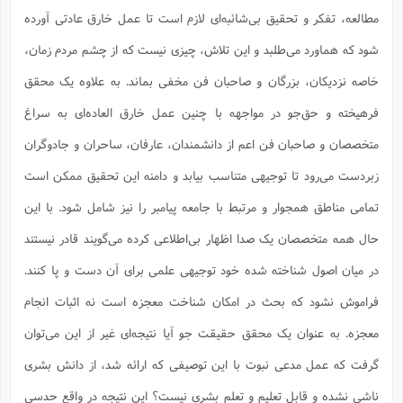
مطالعه، تفکر و تحقیق بی‌شائبه‌ای لازم است تا عمل خارق عادتی آورده
شود که هماورد می‌طلبد و این تلاش، چیزی نیست که از چشم مردم زمان،
خاصه نزدیکان، بزرگان و صاحبان فن مخفی بماند. به علاوه یک محقق
فرهیخته و حق‌جو در مواجهه با چنین عمل خارق العاده‌ای به سراغ
متخصصان و صاحبان فن اعم از دانشمندان، عارفان، ساحران و جادوگران
زبردست می‌رود تا توجیهی متناسب بیابد و دامنه این تحقیق ممکن است
تمامی مناطق همجوار و مرتبط با جامعه پیامبر را نیز شامل شود. با این
حال همه متخصصان یک صدا اظهار بی‌اطلاعی کرده می‌گویند قادر نیستند
در میان اصول شناخته شده خود توجیهی علمی برای آن دست و پا کنند.
فراموش نشود که بحث در امکان شناخت معجزه است نه اثبات انجام
معجزه. به عنوان یک محقق حقیقت جو آیا نتیجه‌ای غیر از این می‌توان
گرفت که عمل مدعی نبوت با این توصیفی که ارائه شد، از دانش بشری
ناشی نشده و قابل تعلیم و تعلم بشری نیست؟ این نتیجه در واقع حدسی