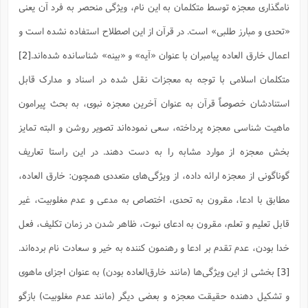
نامگذاری معجزه توسط متکلمان به این نام، ویژگی منحصر به فرد آن یعنی
«تحدی و مبارز طلبی» است. در قرآن از این اصطلاح استفاده نشده است و
اعمال خارق العاده پیامبران با عنوان «آیه» و «بینه» شناسانده شده‌اند.
[2]
متکلمان اسلامی با توجه به معجزات نقل شده در اسناد و مدارک قابل
استنادشان خصوصاً قرآن به عنوان آخرین معجزه نبوی، به بحث پیرامون
ماهیت شناسی معجزه پرداخته، سعی نموده‌اند تصویر روشن و البته تمایز
بخش معجزه از موارد مشابه را به دست دهند. در این راستا تعاریف
گوناگونی از معجزه ارائه داده، از ویژگی‌‌های متعددی همچون: خارق العاده،
مطابق با ادعا، مقرون به تحدی، اختصاص به مدعی و عدم مغلوبیت، غیر
قابل تعلیم و تعلم، مقرون به ادعای نبوت، ظاهر شدن در زمان تکلیف، فعل
خدا بودن، عدم تقدم بر ادعا و رهنمون کننده به خیر و سعادت نام برده‌اند.
[3]
بخشی از این ویژگی‌ها (مانند خارق‌العاده بودن) به عنوان اجزای ماهوی
و تشکیل دهنده حقیقت معجزه و بعضی دیگر (مانند عدم مغلوبیت) بازگو