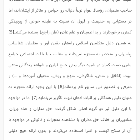
صاحب منصبان، رؤسا). عوام نوعاً دنباله رو خواص و متاثر از ایشان‌اند؛ اما
در دستیابی به حقیقت و قبول آن نسبت به طبقه خواص از پیچیدگی
کمتری برخوردارند و به اطمینان و علم عادی (ظن راجح) بسنده می‌کنند.
[5]
به همین دلیل متکلمین اسلامی راه‌های یقین آور و مطمئن شناسایی
پیامبران را منحصر به معجزه نمی‌دانند و متناسب با بافت اجتماعی جوامع
بشری دست کم از دو شیوه دیگر یعنی جمع قراین و شواهد زندگانی مدعی
نبوت (اخلاق و منش، شاگردان، منهج و روش، محتوای آموزه‌ها و ...) و
معرفی و تصدیق نبی سابق نام برده‌اند.
[6]
با این وجود ارائه معجزه به
عنوان دلیلی همگانی بر اثبات ادعای نبوت ناگزیر می‌نماید.
[7]
اما در مواجهه
با این دلیل نیز دو گروه اصلی شکل گرفت. حق مداران و عناد ورزان.
عنادورزان بر خلاف حق مداران با مشاهده معجزات و ناتوانی در مواجهه با
آن از سلاح تهمت و افترا استفاده می‌کردند و بدون ارائه هیچ دلیلی