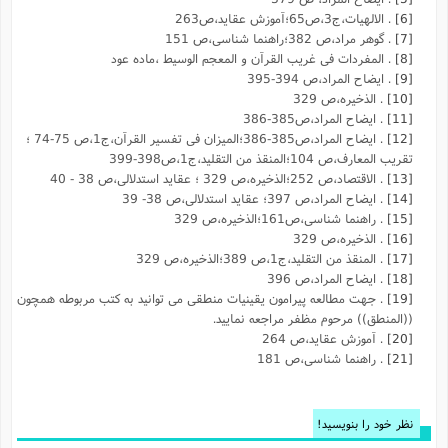
[6]
. الالهیات،ج3،ص65؛آموزش عقاید،ص263
[7]
. گوهر مراد،ص 382؛راهنما شناسی،ص 151
[8]
. المفردات فی غریب القرآن و المعجم الوسیط ،ماده عود
[9]
. ایضاح المراد،ص 394-395
[10]
. الذخیره،ص 329
[11]
. ایضاح المراد،ص385-386
[12]
. ایضاح المراد،ص385-386؛المیزان فی تفسیر القرآن،ج1،ص 75-74 ؛
تقریب المعارف،ص 104؛المنقذ من التقلید،ج1،ص398-399
[13]
. الاقتصاد،ص 252؛الذخیره،ص 329 ؛ عقاید استدلالی،ص 38 - 40
[14]
. ایضاح المراد،ص 397؛ عقاید استدلالی،ص 38- 39
[15]
. راهنما شناسی،ص161؛الذخیره،ص 329
[16]
. الذخیره،ص 329
[17]
. المنقذ من التقلید،ج1،ص 389؛الذخیره،ص 329
[18]
. ایضاح المراد،ص 396
[19]
. جهت مطالعه پیرامون یقینیات منطقی می توانید به کتب مربوطه همچون
((المنطق)) مرحوم مظفر مراجعه نمایید.
[20]
. آموزش عقاید،ص 264
[21]
. راهنما شناسی،ص 181
نظر خود را بنویسید!