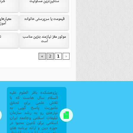
سنگین‌ترین مسئولیت
شرط
فصل 
علوم
قیمومت یا سرپرستی خانواده
معیارهای
آموز
خ
موتور مغز نیازمند بنزین مناسب
ن
است
»
2
1
«
پژوهشکده باقر العلوم علیه
السلام سال هاست که با
تلاش علمی برای تحقق
ماموریت پاسخ گویی به
نیازهای رو به رشد سازمان
تبلیغات اسلامی وجامعه ایران
اسلامی برای تامین محتوا در
حوزه دین و ارائه برنامه های
راهبردی در تبلیغ دین اشتغال