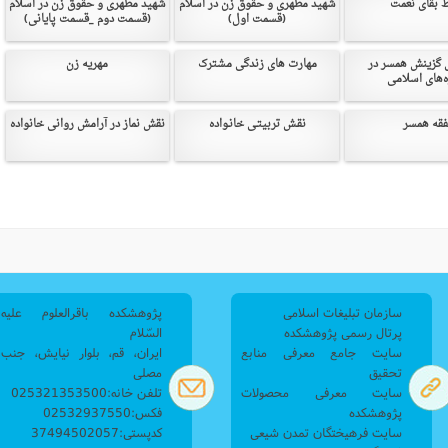
 بقای نعمت
شهید مطهری و حقوق زن در اسلام
شهید مطهری و حقوق زن در اسلام
(قسمت اول)
(قسمت دوم _قسمت پایانی)
نامه سبک زندگی
پيش شماره 2 فصلنامه مطالعات معنوی
شماره اول فصل نامه تربیت تبلیغی
 تربیتی
آئین دوست یابی
شماره دوم فصل نامه تربیت تبلیغی
شماره اول فصل نامه مطالعات معنوی
 گزینش همسر در
مهارت های زندگی مشترک
مهریه زن
ه‌های اسلامی
انواده
شماره دوم فصل نامه مطالعات معنوی
شماره سوم و چهارم فصل نامه تربیت تبلیغی
شماره سوم فصل نامه مطالعات معنوی
شماره پنج و شش فصل نامه تربیت تبلیغی
فقه همسر
نقـش تربیتـی خانـواد‌ه
نقش نماز در آرامش روانی خانواده
شماره چهارم و پنجم فصل نامه مطالعات معنوی
شماره ششم فصل نامه مطالعات معنوی
شماره هشتم و نهم فصل‌نامه مطالعات معنوی
شماره دهم فصل‌نامه مطالعات معنوی
سازمان تبلیغات اسلامی
پژوهشکده باقرالعلوم علیه
پرتال رسمی پژوهشکده
السّلام
سایت جامع معرفی منابع
ایران، قم، بلوار نیایش، جنب
تحقیق
مصلی
سایت معرفی محصولات
تلفن خانه:025321353500
پژوهشکده
فکس:02532937550
سایت فرهیختگان تمدن شیعی
کدپستی:37494502057